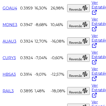
Ver
Estraté
GOAU4
0.3959
16,30%
26,98%
Reversão
Ver
Estraté
MDNE3
0.3947
-8,68%
10,46%
Reversão
Ver
Estraté
AUAU3
0.3924
12,70%
-16,08%
Reversão
Ver
Estraté
CURY3
0.3924
-7,04%
-0,60%
Reversão
Ver
Estraté
HBSA3
0.3914
-9,01%
-12,57%
Reversão
Ver
Estraté
RAIL3
0.3895
1,48%
-18,08%
Reversão
Ver