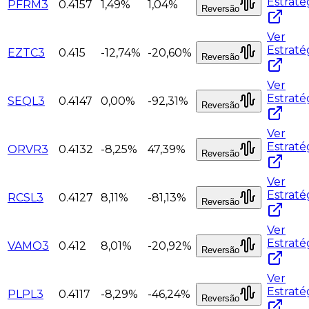
Estraté
PFRM3
0.4157
1,49%
1,04%
Reversão
Ver
Estraté
EZTC3
0.415
-12,74%
-20,60%
Reversão
Ver
Estraté
SEQL3
0.4147
0,00%
-92,31%
Reversão
Ver
Estraté
ORVR3
0.4132
-8,25%
47,39%
Reversão
Ver
Estraté
RCSL3
0.4127
8,11%
-81,13%
Reversão
Ver
Estraté
VAMO3
0.412
8,01%
-20,92%
Reversão
Ver
Estraté
PLPL3
0.4117
-8,29%
-46,24%
Reversão