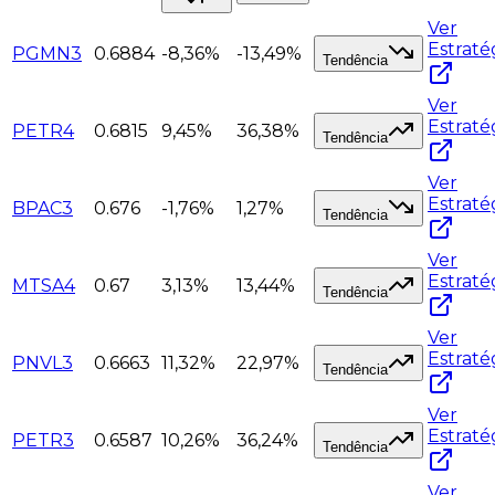
Ver
Estraté
PGMN3
0.6884
-8,36%
-13,49%
Tendência
Ver
Estraté
PETR4
0.6815
9,45%
36,38%
Tendência
Ver
Estraté
BPAC3
0.676
-1,76%
1,27%
Tendência
Ver
Estraté
MTSA4
0.67
3,13%
13,44%
Tendência
Ver
Estraté
PNVL3
0.6663
11,32%
22,97%
Tendência
Ver
Estraté
PETR3
0.6587
10,26%
36,24%
Tendência
Ver