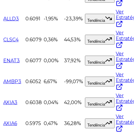
Ver
Estraté
ALLD3
0.6091
-1,95%
-23,39%
Tendência
Ver
Estraté
CLSC4
0.6079
0,36%
44,53%
Tendência
Ver
Estraté
ENAT3
0.6077
0,00%
37,92%
Tendência
Ver
Estraté
AMBP3
0.6052
6,67%
-99,07%
Tendência
Ver
Estraté
AXIA3
0.6038
0,04%
42,00%
Tendência
Ver
Estraté
AXIA6
0.5975
0,47%
36,28%
Tendência