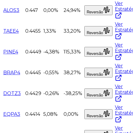
Ver
Estraté
ALOS3
0.447
0,00%
24,94%
Reversão
Ver
Estraté
TAEE4
0.4455
1,33%
33,20%
Reversão
Ver
Estraté
PINE4
0.4449
-4,38%
115,33%
Reversão
Ver
Estraté
BRAP4
0.4445
-0,55%
38,27%
Reversão
Ver
Estraté
DOTZ3
0.4429
-0,26%
-38,25%
Reversão
Ver
Estraté
EQPA3
0.4414
5,08%
0,00%
Reversão
Ver