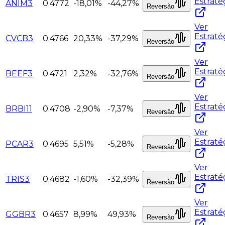
Estraté
ANIM3
0.4772
-18,01%
-44,27%
Reversão
Ver
Estraté
CVCB3
0.4766
20,33%
-37,29%
Reversão
Ver
Estraté
BEEF3
0.4721
2,32%
-32,76%
Reversão
Ver
Estraté
BRBI11
0.4708
-2,90%
-7,37%
Reversão
Ver
Estraté
PCAR3
0.4695
5,51%
-5,28%
Reversão
Ver
Estraté
TRIS3
0.4682
-1,60%
-32,39%
Reversão
Ver
Estraté
GGBR3
0.4657
8,99%
49,93%
Reversão