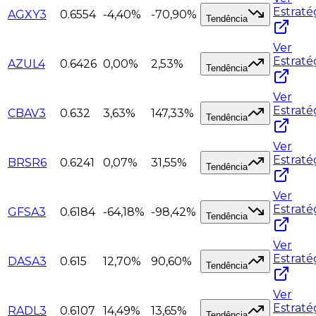
Estraté
AGXY3
0.6554
-4,40%
-70,90%
Tendência
Ver
Estraté
AZUL4
0.6426
0,00%
2,53%
Tendência
Ver
Estraté
CBAV3
0.632
3,63%
147,33%
Tendência
Ver
Estraté
BRSR6
0.6241
0,07%
31,55%
Tendência
Ver
Estraté
GFSA3
0.6184
-64,18%
-98,42%
Tendência
Ver
Estraté
DASA3
0.615
12,70%
90,60%
Tendência
Ver
Estraté
RADL3
0.6107
14,49%
13,65%
Tendência