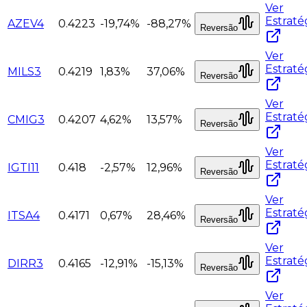
Ver
Estraté
AZEV4
0.4223
-19,74%
-88,27%
Reversão
Ver
Estraté
MILS3
0.4219
1,83%
37,06%
Reversão
Ver
Estraté
CMIG3
0.4207
4,62%
13,57%
Reversão
Ver
Estraté
IGTI11
0.418
-2,57%
12,96%
Reversão
Ver
Estraté
ITSA4
0.4171
0,67%
28,46%
Reversão
Ver
Estraté
DIRR3
0.4165
-12,91%
-15,13%
Reversão
Ver