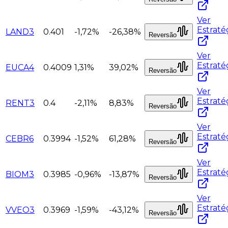
Ver
Estraté
LAND3
0.401
-1,72%
-26,38%
Reversão
Ver
Estraté
EUCA4
0.4009
1,31%
39,02%
Reversão
Ver
Estraté
RENT3
0.4
-2,11%
8,83%
Reversão
Ver
Estraté
CEBR6
0.3994
-1,52%
61,28%
Reversão
Ver
Estraté
BIOM3
0.3985
-0,96%
-13,87%
Reversão
Ver
Estraté
VVEO3
0.3969
-1,59%
-43,12%
Reversão