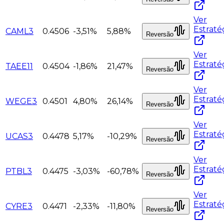
Ver
Estraté
CAML3
0.4506
-3,51%
5,88%
Reversão
Ver
Estraté
TAEE11
0.4504
-1,86%
21,47%
Reversão
Ver
Estraté
WEGE3
0.4501
4,80%
26,14%
Reversão
Ver
Estraté
UCAS3
0.4478
5,17%
-10,29%
Reversão
Ver
Estraté
PTBL3
0.4475
-3,03%
-60,78%
Reversão
Ver
Estraté
CYRE3
0.4471
-2,33%
-11,80%
Reversão