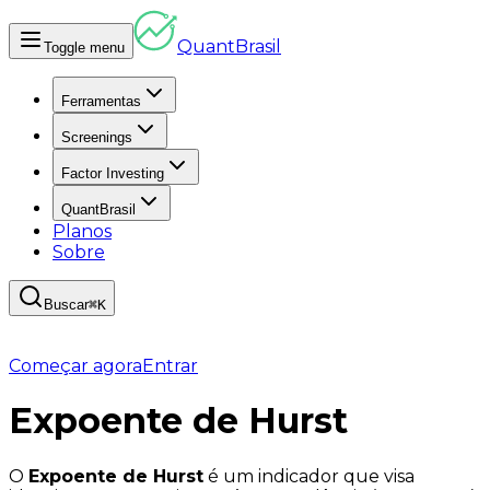
Quant
Brasil
Toggle menu
Ferramentas
Screenings
Factor Investing
QuantBrasil
Planos
Sobre
Buscar
⌘K
Começar agora
Entrar
Expoente de Hurst
O
Expoente de Hurst
é um indicador que visa