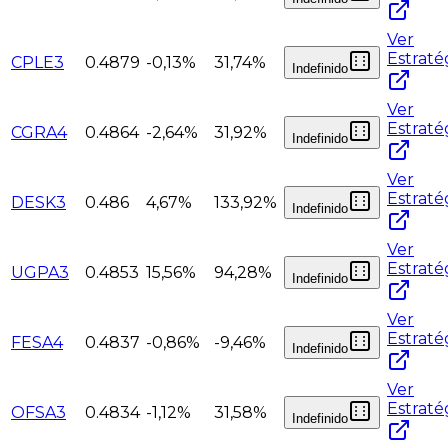
Ver
Estraté
CPLE3
0.4879
-0,13%
31,74%
Indefinido
Ver
Estraté
CGRA4
0.4864
-2,64%
31,92%
Indefinido
Ver
Estraté
DESK3
0.486
4,67%
133,92%
Indefinido
Ver
Estraté
UGPA3
0.4853
15,56%
94,28%
Indefinido
Ver
Estraté
FESA4
0.4837
-0,86%
-9,46%
Indefinido
Ver
Estraté
OFSA3
0.4834
-1,12%
31,58%
Indefinido