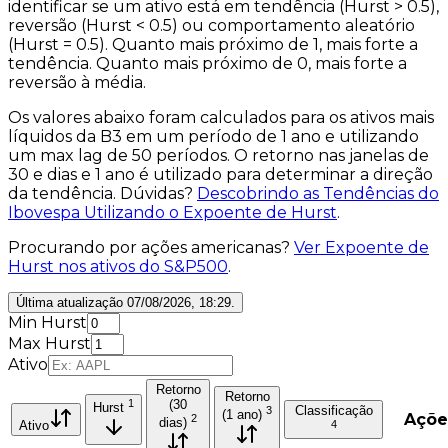
identificar se um ativo está em
tendência
(Hurst
>
0.5),
reversão
(Hurst
<
0.5) ou
comportamento aleatório
(Hurst
=
0.5). Quanto mais próximo de 1, mais forte a
tendência. Quanto mais próximo de 0, mais forte a
reversão à média.
Os valores abaixo foram calculados para os ativos mais
líquidos da B3 em um período de 1 ano e utilizando
um
max lag
de 50 períodos. O retorno nas janelas de
30 e dias e 1 ano é utilizado para determinar a
direção
da tendência. Dúvidas?
Descobrindo as Tendências do
Ibovespa Utilizando o Expoente de Hurst
.
Procurando por ações americanas?
Ver Expoente de
Hurst nos ativos do S&P500
.
Última atualização
07/08/2026, 18:29
.
Min Hurst
Max Hurst
Ativo
Retorno
Retorno
1
(30
Hurst
Classificação
3
(1 ano)
Açõe
2
dias)
Ativo
4