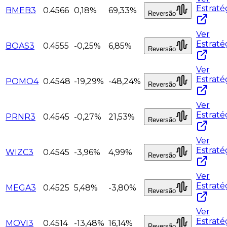
Estraté
BMEB3
0.4566
0,18%
69,33%
Reversão
Ver
Estraté
BOAS3
0.4555
-0,25%
6,85%
Reversão
Ver
Estraté
POMO4
0.4548
-19,29%
-48,24%
Reversão
Ver
Estraté
PRNR3
0.4545
-0,27%
21,53%
Reversão
Ver
Estraté
WIZC3
0.4545
-3,96%
4,99%
Reversão
Ver
Estraté
MEGA3
0.4525
5,48%
-3,80%
Reversão
Ver
Estraté
MOVI3
0.4514
-13,48%
16,14%
Reversão