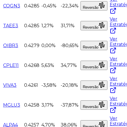
Estraté
COGN3
0.4285
-0,45%
-22,34%
Reversão
Ver
Estraté
TAEE3
0.4285
1,27%
31,71%
Reversão
Ver
Estraté
OIBR3
0.4279
0,00%
-80,65%
Reversão
Ver
Estraté
CPLE11
0.4268
5,63%
34,77%
Reversão
Ver
Estraté
VIVA3
0.4261
-3,58%
-20,18%
Reversão
Ver
Estraté
MGLU3
0.4258
3,17%
-37,87%
Reversão
Ver
Estraté
ALPA4
0.4257
4,70%
38,06%
Reversão