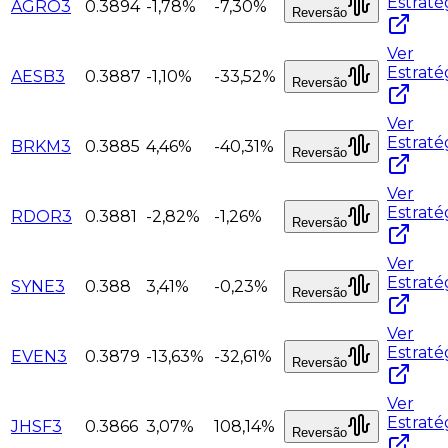
Estraté
AGRO3
0.3894
-1,78%
-7,30%
Reversão
Ver
Estraté
AESB3
0.3887
-1,10%
-33,52%
Reversão
Ver
Estraté
BRKM3
0.3885
4,46%
-40,31%
Reversão
Ver
Estraté
RDOR3
0.3881
-2,82%
-1,26%
Reversão
Ver
Estraté
SYNE3
0.388
3,41%
-0,23%
Reversão
Ver
Estraté
EVEN3
0.3879
-13,63%
-32,61%
Reversão
Ver
Estraté
JHSF3
0.3866
3,07%
108,14%
Reversão