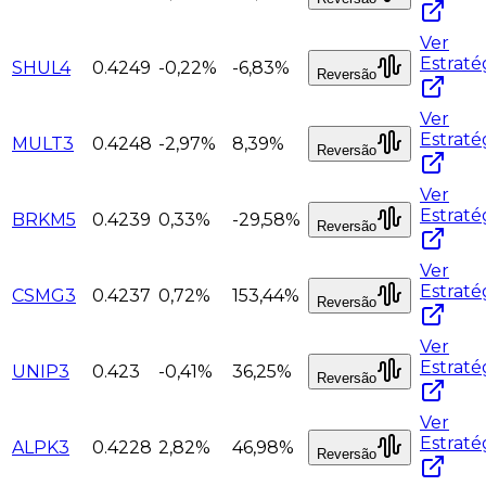
Ver
Estraté
SHUL4
0.4249
-0,22%
-6,83%
Reversão
Ver
Estraté
MULT3
0.4248
-2,97%
8,39%
Reversão
Ver
Estraté
BRKM5
0.4239
0,33%
-29,58%
Reversão
Ver
Estraté
CSMG3
0.4237
0,72%
153,44%
Reversão
Ver
Estraté
UNIP3
0.423
-0,41%
36,25%
Reversão
Ver
Estraté
ALPK3
0.4228
2,82%
46,98%
Reversão