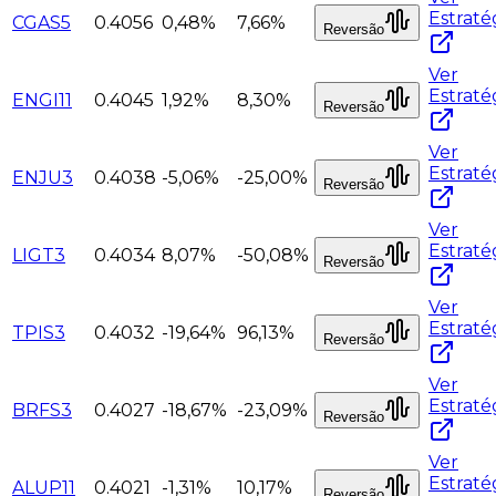
Estraté
CGAS5
0.4056
0,48%
7,66%
Reversão
Ver
Estraté
ENGI11
0.4045
1,92%
8,30%
Reversão
Ver
Estraté
ENJU3
0.4038
-5,06%
-25,00%
Reversão
Ver
Estraté
LIGT3
0.4034
8,07%
-50,08%
Reversão
Ver
Estraté
TPIS3
0.4032
-19,64%
96,13%
Reversão
Ver
Estraté
BRFS3
0.4027
-18,67%
-23,09%
Reversão
Ver
Estraté
ALUP11
0.4021
-1,31%
10,17%
Reversão