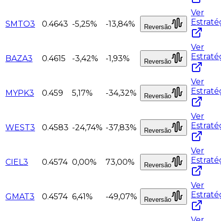
Ver
Estraté
SMTO3
0.4643
-5,25%
-13,84%
Reversão
Ver
Estraté
BAZA3
0.4615
-3,42%
-1,93%
Reversão
Ver
Estraté
MYPK3
0.459
5,17%
-34,32%
Reversão
Ver
Estraté
WEST3
0.4583
-24,74%
-37,83%
Reversão
Ver
Estraté
CIEL3
0.4574
0,00%
73,00%
Reversão
Ver
Estraté
GMAT3
0.4574
6,41%
-49,07%
Reversão
Ver