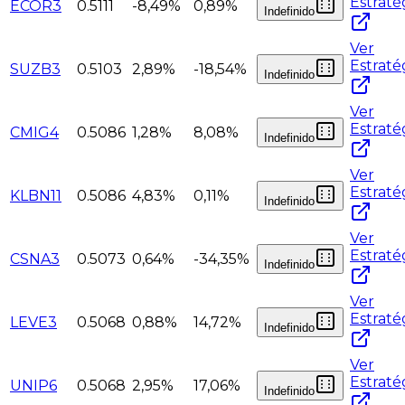
Estraté
ECOR3
0.5111
-8,49%
0,89%
Indefinido
Ver
Estraté
SUZB3
0.5103
2,89%
-18,54%
Indefinido
Ver
Estraté
CMIG4
0.5086
1,28%
8,08%
Indefinido
Ver
Estraté
KLBN11
0.5086
4,83%
0,11%
Indefinido
Ver
Estraté
CSNA3
0.5073
0,64%
-34,35%
Indefinido
Ver
Estraté
LEVE3
0.5068
0,88%
14,72%
Indefinido
Ver
Estraté
UNIP6
0.5068
2,95%
17,06%
Indefinido