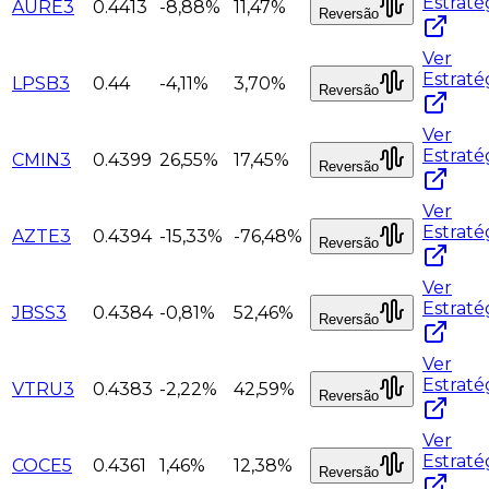
Estraté
AURE3
0.4413
-8,88%
11,47%
Reversão
Ver
Estraté
LPSB3
0.44
-4,11%
3,70%
Reversão
Ver
Estraté
CMIN3
0.4399
26,55%
17,45%
Reversão
Ver
Estraté
AZTE3
0.4394
-15,33%
-76,48%
Reversão
Ver
Estraté
JBSS3
0.4384
-0,81%
52,46%
Reversão
Ver
Estraté
VTRU3
0.4383
-2,22%
42,59%
Reversão
Ver
Estraté
COCE5
0.4361
1,46%
12,38%
Reversão