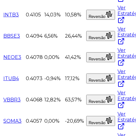
Ver
Estraté
INTB3
0.4105
14,03%
10,58%
Reversão
Ver
Estraté
BBSE3
0.4094
6,56%
26,44%
Reversão
Ver
Estraté
NEOE3
0.4078
0,00%
41,42%
Reversão
Ver
Estraté
ITUB4
0.4073
-0,94%
17,12%
Reversão
Ver
Estraté
VBBR3
0.4068
12,82%
63,57%
Reversão
Ver
Estraté
SOMA3
0.4057
0,00%
-20,69%
Reversão
Ver