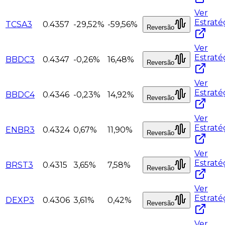
Ver
Estraté
TCSA3
0.4357
-29,52%
-59,56%
Reversão
Ver
Estraté
BBDC3
0.4347
-0,26%
16,48%
Reversão
Ver
Estraté
BBDC4
0.4346
-0,23%
14,92%
Reversão
Ver
Estraté
ENBR3
0.4324
0,67%
11,90%
Reversão
Ver
Estraté
BRST3
0.4315
3,65%
7,58%
Reversão
Ver
Estraté
DEXP3
0.4306
3,61%
0,42%
Reversão
Ver