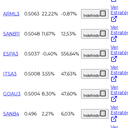
Ver
Estraté
ARML3
0.5063
22,22%
-0,87%
Indefinido
Ver
Estraté
SANB11
0.5048
11,67%
12,53%
Indefinido
Ver
Estraté
ESPA3
0.5037
-0,40%
556,64%
Indefinido
Ver
Estraté
ITSA3
0.5008
3,55%
47,63%
Indefinido
Ver
Estraté
GOAU3
0.5004
8,30%
47,60%
Indefinido
Ver
Estraté
SANB4
0.496
2,21%
6,03%
Indefinido
Ver