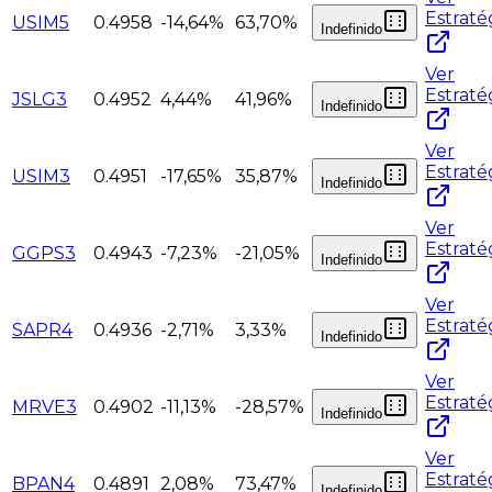
Estraté
USIM5
0.4958
-14,64%
63,70%
Indefinido
Ver
Estraté
JSLG3
0.4952
4,44%
41,96%
Indefinido
Ver
Estraté
USIM3
0.4951
-17,65%
35,87%
Indefinido
Ver
Estraté
GGPS3
0.4943
-7,23%
-21,05%
Indefinido
Ver
Estraté
SAPR4
0.4936
-2,71%
3,33%
Indefinido
Ver
Estraté
MRVE3
0.4902
-11,13%
-28,57%
Indefinido
Ver
Estraté
BPAN4
0.4891
2,08%
73,47%
Indefinido