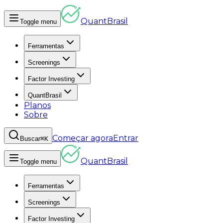
Quant
Brasil
Toggle menu
Ferramentas
Screenings
Factor Investing
QuantBrasil
Planos
Sobre
Começar agora
Entrar
Buscar
⌘K
Quant
Brasil
Toggle menu
Ferramentas
Screenings
Factor Investing