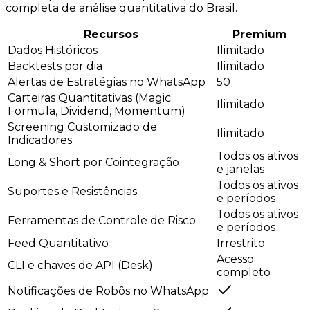
completa de análise quantitativa do Brasil.
Recursos
Premium
Dados Históricos
Ilimitado
Backtests por dia
Ilimitado
Alertas de Estratégias no WhatsApp
50
Carteiras Quantitativas (Magic
Ilimitado
Formula, Dividend, Momentum)
Screening Customizado de
Ilimitado
Indicadores
Todos os ativos
Long & Short por Cointegração
e janelas
Todos os ativos
Suportes e Resistências
e períodos
Todos os ativos
Ferramentas de Controle de Risco
e períodos
Feed Quantitativo
Irrestrito
Acesso
CLI e chaves de API (Desk)
completo
Notificações de Robôs no WhatsApp