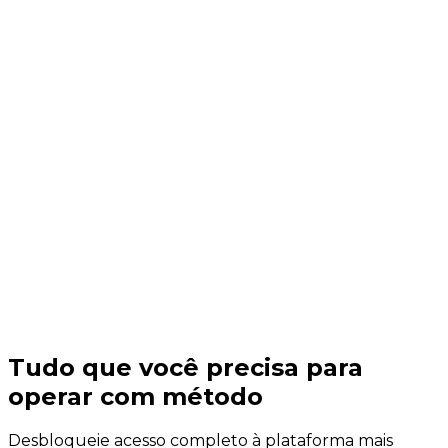
Dentro do seu agente
Chaves de API para conectar Claude, Codex ou
qualquer script ao mesmo motor da plataforma.
Saída em JSON
Encadeie os comandos nos seus próprios fluxos,
sem copiar e colar de telas.
quantbrasil
No terminal
No seu agente
Tudo que você precisa para
operar com método
Desbloqueie acesso completo à plataforma mais