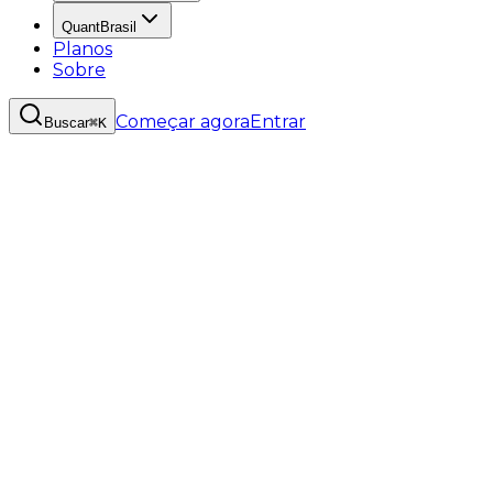
QuantBrasil
Planos
Sobre
Começar agora
Entrar
Buscar
⌘K
Período