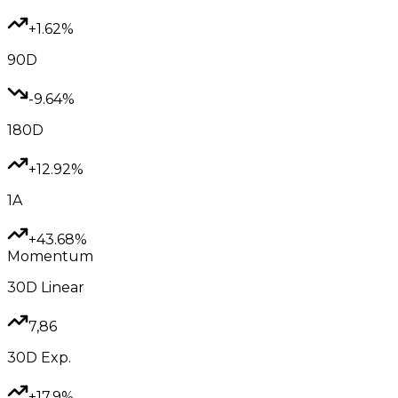
+1.62%
90D
-9.64%
180D
+12.92%
1A
+43.68%
Momentum
30D
Linear
7,86
30D
Exp.
+17.9%