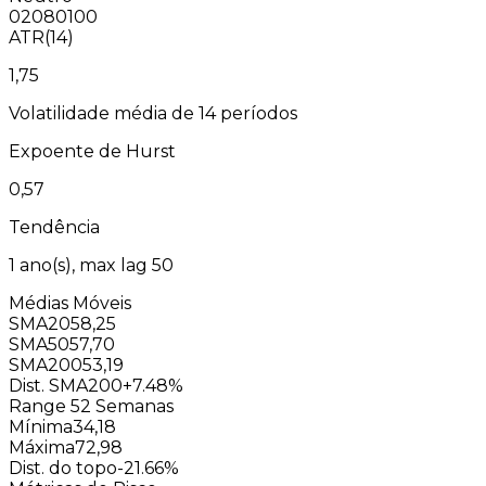
0
20
80
100
ATR(14)
1,75
Volatilidade média de 14 períodos
Expoente de Hurst
0,57
Tendência
1
ano(s), max lag
50
Médias Móveis
SMA20
58,25
SMA50
57,70
SMA200
53,19
Dist. SMA200
+7.48%
Range 52 Semanas
Mínima
34,18
Máxima
72,98
Dist. do topo
-21.66%