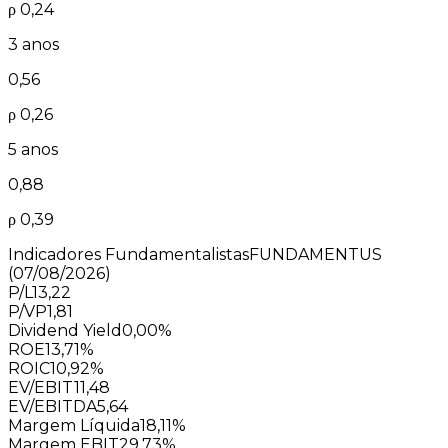
ρ
0,24
3 anos
0,56
ρ
0,26
5 anos
0,88
ρ
0,39
Indicadores Fundamentalistas
FUNDAMENTUS
(07/08/2026)
P/L
13,22
P/VP
1,81
Dividend Yield
0,00%
ROE
13,71%
ROIC
10,92%
EV/EBIT
11,48
EV/EBITDA
5,64
Margem Líquida
18,11%
Margem EBIT
29,73%