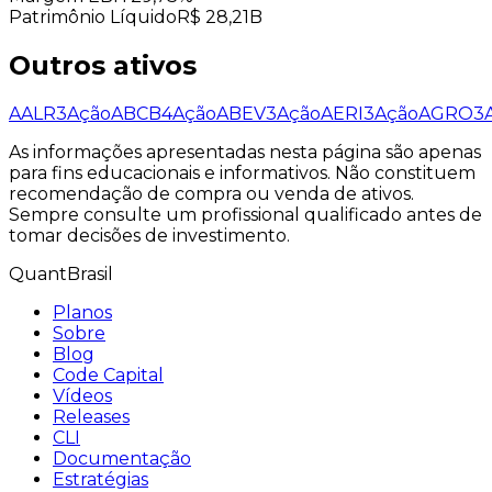
Patrimônio Líquido
R$ 28,21B
Outros ativos
AALR3
Ação
ABCB4
Ação
ABEV3
Ação
AERI3
Ação
AGRO3
As informações apresentadas nesta página são apenas
para fins educacionais e informativos. Não constituem
recomendação de compra ou venda de ativos.
Sempre consulte um profissional qualificado antes de
tomar decisões de investimento.
QuantBrasil
Planos
Sobre
Blog
Code Capital
Vídeos
Releases
CLI
Documentação
Estratégias