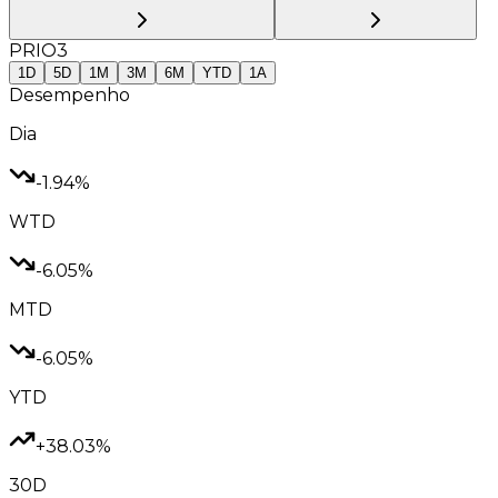
PRIO3
1D
5D
1M
3M
6M
YTD
1A
Desempenho
Dia
-1.94%
WTD
-6.05%
MTD
-6.05%
YTD
+38.03%
30D