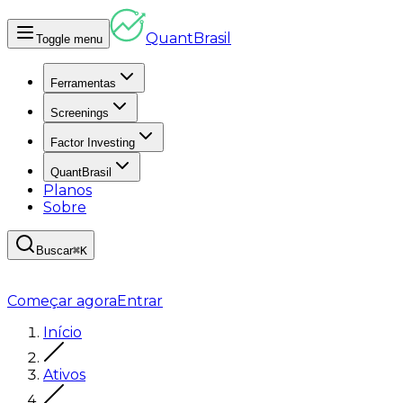
Quant
Brasil
Toggle menu
Ferramentas
Screenings
Factor Investing
QuantBrasil
Planos
Sobre
Buscar
⌘K
Começar agora
Entrar
Início
Ativos