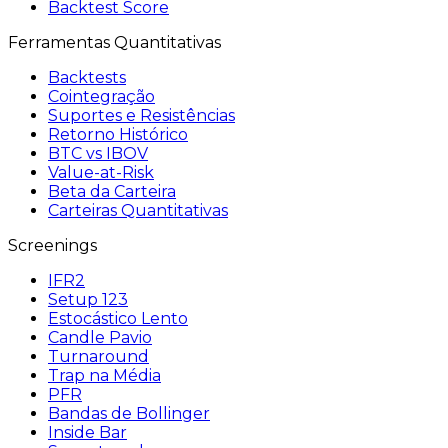
Backtest Score
Ferramentas Quantitativas
Backtests
Cointegração
Suportes e Resistências
Retorno Histórico
BTC vs IBOV
Value-at-Risk
Beta da Carteira
Carteiras Quantitativas
Screenings
IFR2
Setup 123
Estocástico Lento
Candle Pavio
Turnaround
Trap na Média
PFR
Bandas de Bollinger
Inside Bar