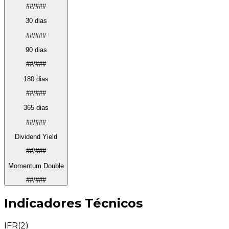
##/###
30 dias
##/###
90 dias
##/###
180 dias
##/###
365 dias
##/###
Dividend Yield
##/###
Momentum Double
##/###
Indicadores Técnicos
IFR(2)