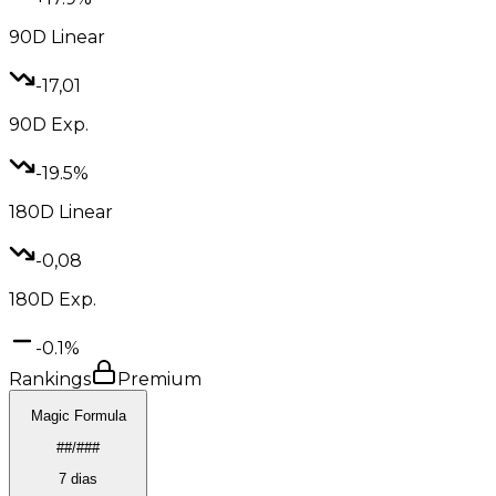
90D
Linear
-17,01
90D
Exp.
-19.5%
180D
Linear
-0,08
180D
Exp.
-0.1%
Rankings
Premium
Magic Formula
##/###
7 dias