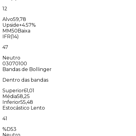
12
Alvo
59,78
Upside
+4.57%
MM50
Baixa
IFR(14)
47
Neutro
0
30
70
100
Bandas de Bollinger
Dentro das bandas
Superior
61,01
Média
58,25
Inferior
55,48
Estocástico Lento
41
%D
53
Neutro