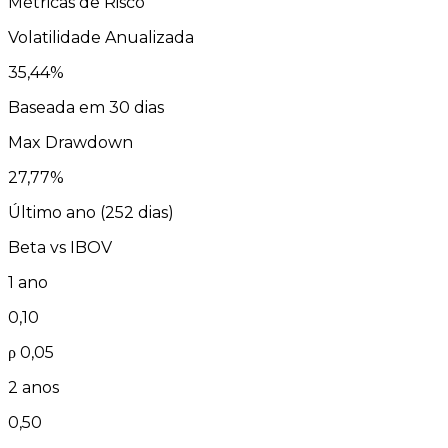
Métricas de Risco
Volatilidade Anualizada
35,44
%
Baseada em 30 dias
Max Drawdown
27,77
%
Último ano (
252
dias)
Beta vs
IBOV
1 ano
0,10
ρ
0,05
2 anos
0,50