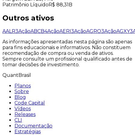
Patrimônio Líquido
R$ 88,31B
Outros ativos
AALR3
Ação
ABCB4
Ação
AERI3
Ação
AGRO3
Ação
AGXY3
As informações apresentadas nesta página são apenas
para fins educacionais e informativos. Não constituem
recomendação de compra ou venda de ativos.
Sempre consulte um profissional qualificado antes de
tomar decisões de investimento.
QuantBrasil
Planos
Sobre
Blog
Code Capital
Vídeos
Releases
CLI
Documentação
Estratégias