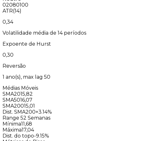
0
20
80
100
ATR(14)
0,34
Volatilidade média de 14 períodos
Expoente de Hurst
0,30
Reversão
1
ano(s), max lag
50
Médias Móveis
SMA20
15,82
SMA50
16,07
SMA200
15,01
Dist. SMA200
+3.14%
Range 52 Semanas
Mínima
11,68
Máxima
17,04
Dist. do topo
-9.15%