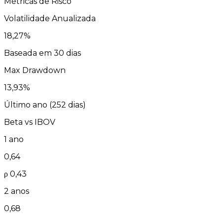
Métricas de Risco
Volatilidade Anualizada
18,27
%
Baseada em 30 dias
Max Drawdown
13,93
%
Último ano (
252
dias)
Beta vs
IBOV
1 ano
0,64
ρ
0,43
2 anos
0,68