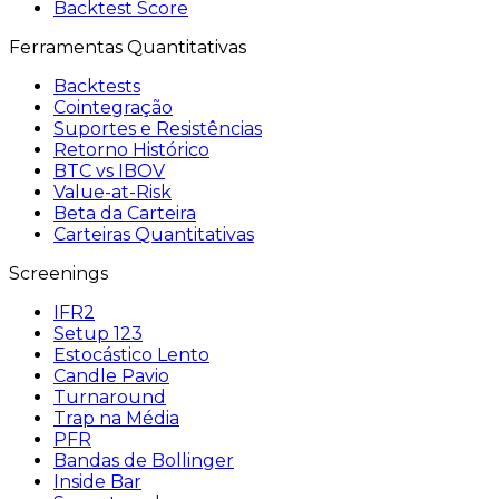
Backtest Score
Ferramentas Quantitativas
Backtests
Cointegração
Suportes e Resistências
Retorno Histórico
BTC vs IBOV
Value-at-Risk
Beta da Carteira
Carteiras Quantitativas
Screenings
IFR2
Setup 123
Estocástico Lento
Candle Pavio
Turnaround
Trap na Média
PFR
Bandas de Bollinger
Inside Bar