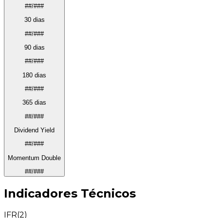
##/###
30 dias
##/###
90 dias
##/###
180 dias
##/###
365 dias
##/###
Dividend Yield
##/###
Momentum Double
##/###
Indicadores Técnicos
IFR(2)