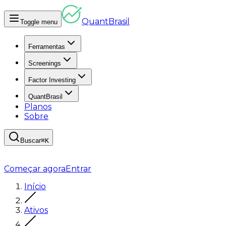
Quant
Brasil
Toggle menu
Ferramentas
Screenings
Factor Investing
QuantBrasil
Planos
Sobre
Buscar
⌘K
Começar agora
Entrar
Início
Ativos