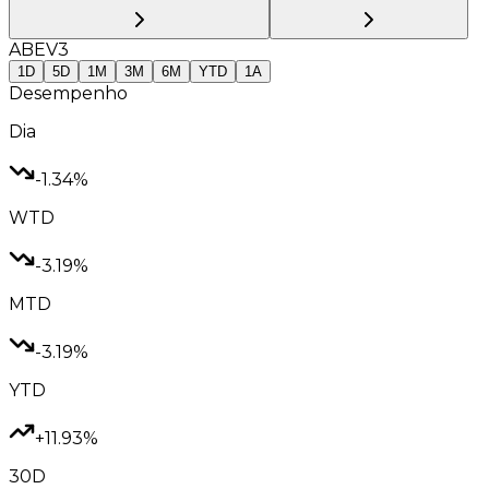
ABEV3
1D
5D
1M
3M
6M
YTD
1A
Desempenho
Dia
-1.34%
WTD
-3.19%
MTD
-3.19%
YTD
+11.93%
30D