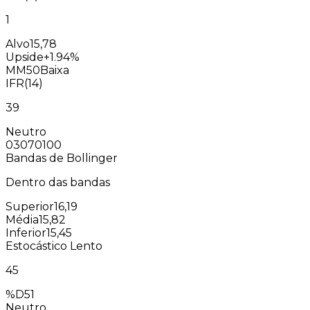
1
Alvo
15,78
Upside
+1.94%
MM50
Baixa
IFR(14)
39
Neutro
0
30
70
100
Bandas de Bollinger
Dentro das bandas
Superior
16,19
Média
15,82
Inferior
15,45
Estocástico Lento
45
%D
51
Neutro