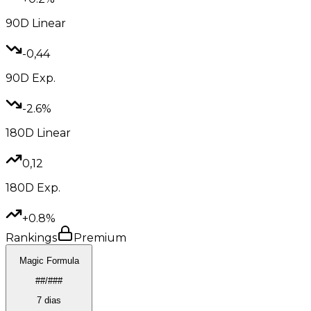
90D
Linear
-0,44
90D
Exp.
-2.6%
180D
Linear
0,12
180D
Exp.
+0.8%
Rankings
Premium
Magic Formula
##/###
7 dias