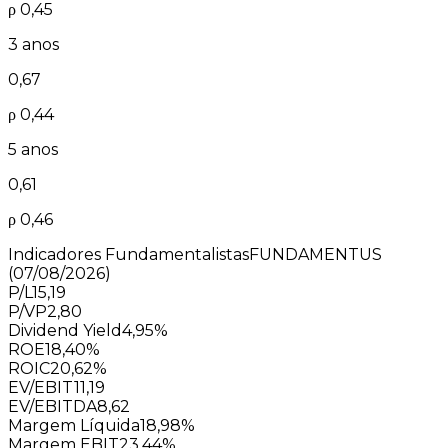
ρ
0,45
3 anos
0,67
ρ
0,44
5 anos
0,61
ρ
0,46
Indicadores Fundamentalistas
FUNDAMENTUS
(07/08/2026)
P/L
15,19
P/VP
2,80
Dividend Yield
4,95%
ROE
18,40%
ROIC
20,62%
EV/EBIT
11,19
EV/EBITDA
8,62
Margem Líquida
18,98%
Margem EBIT
23,44%