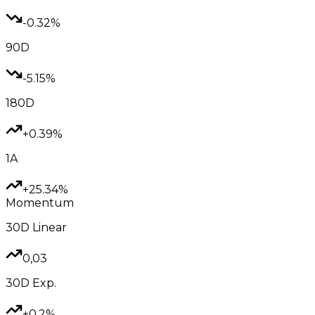
-0.32%
90D
-5.15%
180D
+0.39%
1A
+25.34%
Momentum
30D
Linear
0,03
30D
Exp.
+0.2%