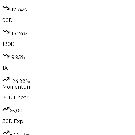
-17.74%
90D
-13.24%
180D
-9.95%
1A
+24.98%
Momentum
30D
Linear
65,00
30D
Exp.
+220.7%