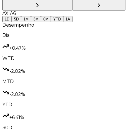
AXIA6
1D
5D
1M
3M
6M
YTD
1A
Desempenho
Dia
+0.47%
WTD
-2.02%
MTD
-2.02%
YTD
+6.41%
30D