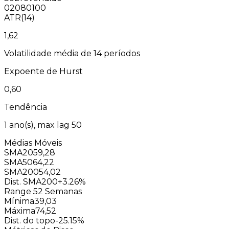
0
20
80
100
ATR(14)
1,62
Volatilidade média de 14 períodos
Expoente de Hurst
0,60
Tendência
1
ano(s), max lag
50
Médias Móveis
SMA20
59,28
SMA50
64,22
SMA200
54,02
Dist. SMA200
+3.26%
Range 52 Semanas
Mínima
39,03
Máxima
74,52
Dist. do topo
-25.15%