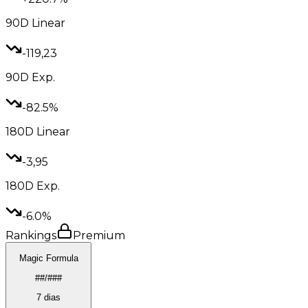
90D
Linear
-119,23
90D
Exp.
-82.5%
180D
Linear
-3,95
180D
Exp.
-6.0%
Rankings
Premium
Magic Formula
##/###
7 dias