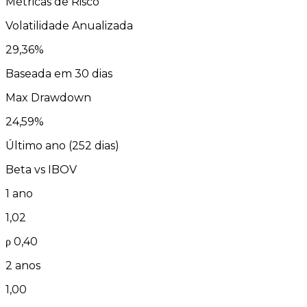
Métricas de Risco
Volatilidade Anualizada
29,36
%
Baseada em 30 dias
Max Drawdown
24,59
%
Último ano (
252
dias)
Beta vs
IBOV
1 ano
1,02
ρ
0,40
2 anos
1,00