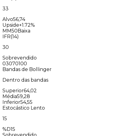
33
Alvo
56,74
Upside
+1.72%
MM50
Baixa
IFR(14)
30
Sobrevendido
0
30
70
100
Bandas de Bollinger
Dentro das bandas
Superior
64,02
Média
59,28
Inferior
54,55
Estocástico Lento
15
%D
15
Sobrevendido