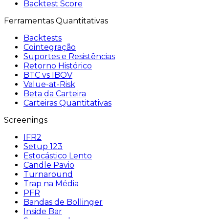
Backtest Score
Ferramentas Quantitativas
Backtests
Cointegração
Suportes e Resistências
Retorno Histórico
BTC vs IBOV
Value-at-Risk
Beta da Carteira
Carteiras Quantitativas
Screenings
IFR2
Setup 123
Estocástico Lento
Candle Pavio
Turnaround
Trap na Média
PFR
Bandas de Bollinger
Inside Bar