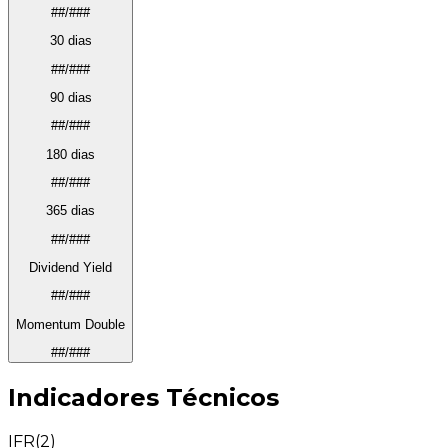
##/###
30 dias
##/###
90 dias
##/###
180 dias
##/###
365 dias
##/###
Dividend Yield
##/###
Momentum Double
##/###
Indicadores Técnicos
IFR(2)