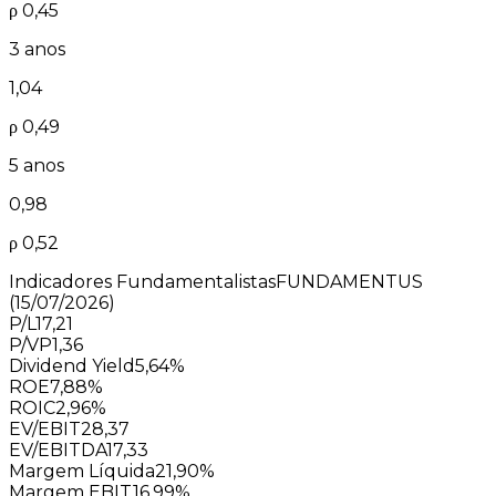
ρ
0,45
3 anos
1,04
ρ
0,49
5 anos
0,98
ρ
0,52
Indicadores Fundamentalistas
FUNDAMENTUS
(15/07/2026)
P/L
17,21
P/VP
1,36
Dividend Yield
5,64%
ROE
7,88%
ROIC
2,96%
EV/EBIT
28,37
EV/EBITDA
17,33
Margem Líquida
21,90%
Margem EBIT
16,99%