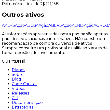
Patrimônio Líquido
R$ 121,15B
Outros ativos
AALR3
Ação
ABCB4
Ação
ABEV3
Ação
AERI3
Ação
AGRO3
As informações apresentadas nesta página são apenas
para fins educacionais e informativos. Não constituem
recomendação de compra ou venda de ativos.
Sempre consulte um profissional qualificado antes de
tomar decisões de investimento.
QuantBrasil
Planos
Sobre
Blog
Code Capital
Vídeos
Releases
CLI
Documentação
Estratégias