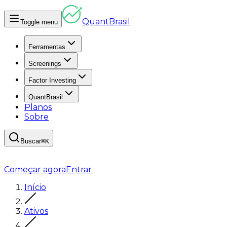
Quant
Brasil
Toggle menu
Ferramentas
Screenings
Factor Investing
QuantBrasil
Planos
Sobre
Buscar
⌘K
Começar agora
Entrar
Início
Ativos