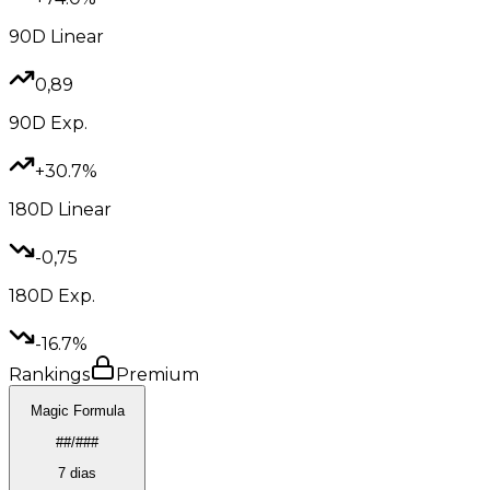
90D
Linear
0,89
90D
Exp.
+30.7%
180D
Linear
-0,75
180D
Exp.
-16.7%
Rankings
Premium
Magic Formula
##/###
7 dias