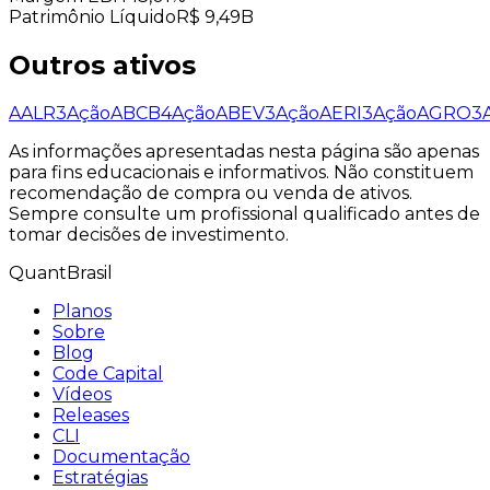
Patrimônio Líquido
R$ 9,49B
Outros ativos
AALR3
Ação
ABCB4
Ação
ABEV3
Ação
AERI3
Ação
AGRO3
As informações apresentadas nesta página são apenas
para fins educacionais e informativos. Não constituem
recomendação de compra ou venda de ativos.
Sempre consulte um profissional qualificado antes de
tomar decisões de investimento.
QuantBrasil
Planos
Sobre
Blog
Code Capital
Vídeos
Releases
CLI
Documentação
Estratégias