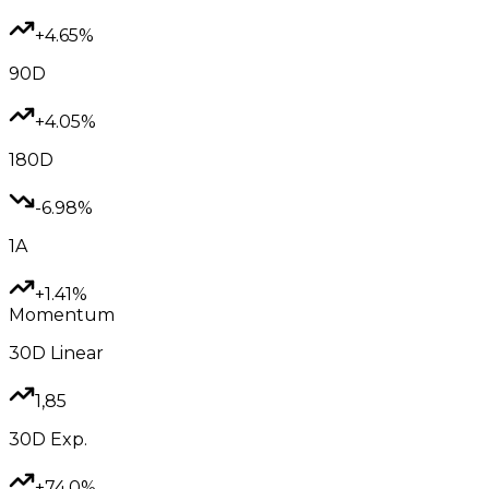
+4.65%
90D
+4.05%
180D
-6.98%
1A
+1.41%
Momentum
30D
Linear
1,85
30D
Exp.
+74.0%