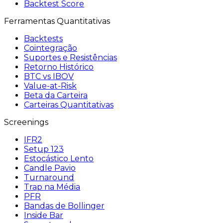
Backtest Score
Ferramentas Quantitativas
Backtests
Cointegração
Suportes e Resistências
Retorno Histórico
BTC vs IBOV
Value-at-Risk
Beta da Carteira
Carteiras Quantitativas
Screenings
IFR2
Setup 123
Estocástico Lento
Candle Pavio
Turnaround
Trap na Média
PFR
Bandas de Bollinger
Inside Bar