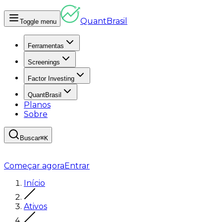
Quant
Brasil
Toggle menu
Ferramentas
Screenings
Factor Investing
QuantBrasil
Planos
Sobre
Buscar
⌘K
Começar agora
Entrar
Início
Ativos