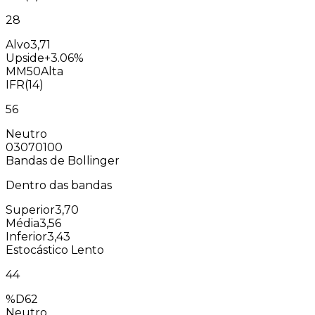
28
Alvo
3,71
Upside
+3.06%
MM50
Alta
IFR(14)
56
Neutro
0
30
70
100
Bandas de Bollinger
Dentro das bandas
Superior
3,70
Média
3,56
Inferior
3,43
Estocástico Lento
44
%D
62
Neutro