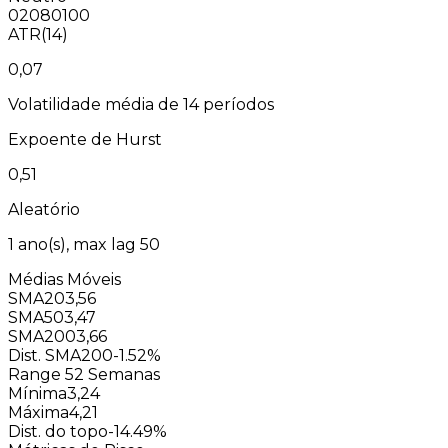
0
20
80
100
ATR(14)
0,07
Volatilidade média de 14 períodos
Expoente de Hurst
0,51
Aleatório
1
ano(s), max lag
50
Médias Móveis
SMA20
3,56
SMA50
3,47
SMA200
3,66
Dist. SMA200
-1.52%
Range 52 Semanas
Mínima
3,24
Máxima
4,21
Dist. do topo
-14.49%