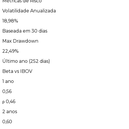
Métricas de Risco
Volatilidade Anualizada
18,98
%
Baseada em 30 dias
Max Drawdown
22,49
%
Último ano (
252
dias)
Beta vs
IBOV
1 ano
0,56
ρ
0,46
2 anos
0,60