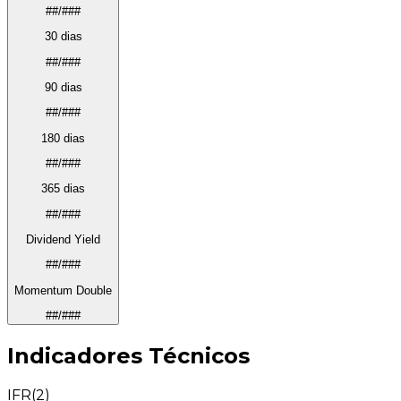
##/###
30 dias
##/###
90 dias
##/###
180 dias
##/###
365 dias
##/###
Dividend Yield
##/###
Momentum Double
##/###
Indicadores Técnicos
IFR(2)