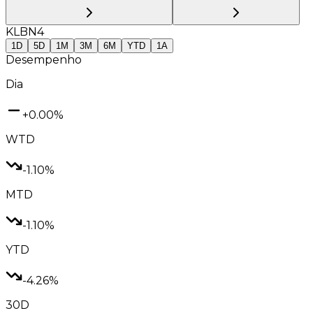
KLBN4
1D
5D
1M
3M
6M
YTD
1A
Desempenho
Dia
+0.00%
WTD
-1.10%
MTD
-1.10%
YTD
-4.26%
30D