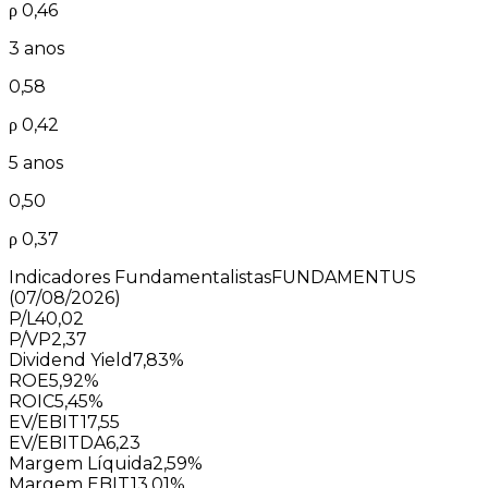
ρ
0,46
3 anos
0,58
ρ
0,42
5 anos
0,50
ρ
0,37
Indicadores Fundamentalistas
FUNDAMENTUS
(07/08/2026)
P/L
40,02
P/VP
2,37
Dividend Yield
7,83%
ROE
5,92%
ROIC
5,45%
EV/EBIT
17,55
EV/EBITDA
6,23
Margem Líquida
2,59%
Margem EBIT
13,01%