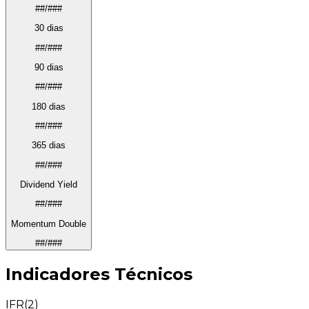
##/###
30 dias
##/###
90 dias
##/###
180 dias
##/###
365 dias
##/###
Dividend Yield
##/###
Momentum Double
##/###
Indicadores Técnicos
IFR(2)