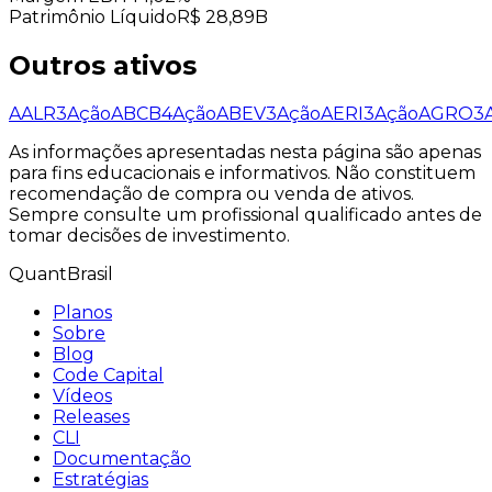
Patrimônio Líquido
R$ 28,89B
Outros ativos
AALR3
Ação
ABCB4
Ação
ABEV3
Ação
AERI3
Ação
AGRO3
As informações apresentadas nesta página são apenas
para fins educacionais e informativos. Não constituem
recomendação de compra ou venda de ativos.
Sempre consulte um profissional qualificado antes de
tomar decisões de investimento.
QuantBrasil
Planos
Sobre
Blog
Code Capital
Vídeos
Releases
CLI
Documentação
Estratégias