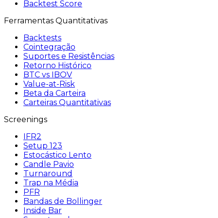
Backtest Score
Ferramentas Quantitativas
Backtests
Cointegração
Suportes e Resistências
Retorno Histórico
BTC vs IBOV
Value-at-Risk
Beta da Carteira
Carteiras Quantitativas
Screenings
IFR2
Setup 123
Estocástico Lento
Candle Pavio
Turnaround
Trap na Média
PFR
Bandas de Bollinger
Inside Bar