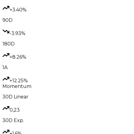
+3.40%
90D
-3.93%
180D
+8.26%
1A
+12.25%
Momentum
30D
Linear
0,23
30D
Exp.
+1.6%