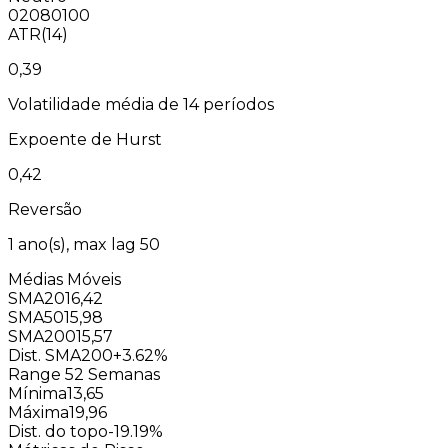
0
20
80
100
ATR(14)
0,39
Volatilidade média de 14 períodos
Expoente de Hurst
0,42
Reversão
1
ano(s), max lag
50
Médias Móveis
SMA20
16,42
SMA50
15,98
SMA200
15,57
Dist. SMA200
+3.62%
Range 52 Semanas
Mínima
13,65
Máxima
19,96
Dist. do topo
-19.19%