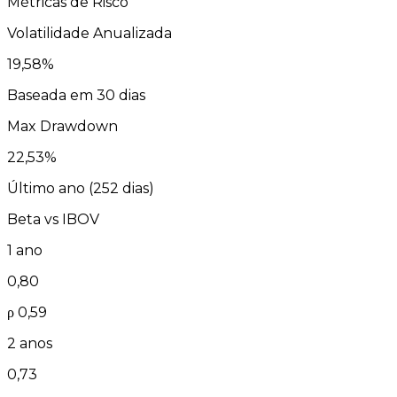
Métricas de Risco
Volatilidade Anualizada
19,58
%
Baseada em 30 dias
Max Drawdown
22,53
%
Último ano (
252
dias)
Beta vs
IBOV
1 ano
0,80
ρ
0,59
2 anos
0,73