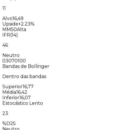
11
Alvo
16,49
Upside
+2.23%
MM50
Alta
IFR(14)
46
Neutro
0
30
70
100
Bandas de Bollinger
Dentro das bandas
Superior
16,77
Média
16,42
Inferior
16,07
Estocástico Lento
23
%D
25
Neutro