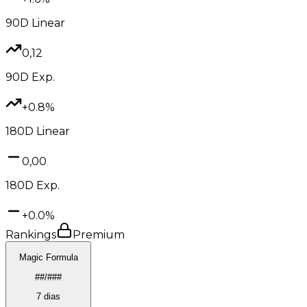
90D
Linear
0,12
90D
Exp.
+0.8%
180D
Linear
0,00
180D
Exp.
+0.0%
Rankings
Premium
Magic Formula
##/###
7 dias