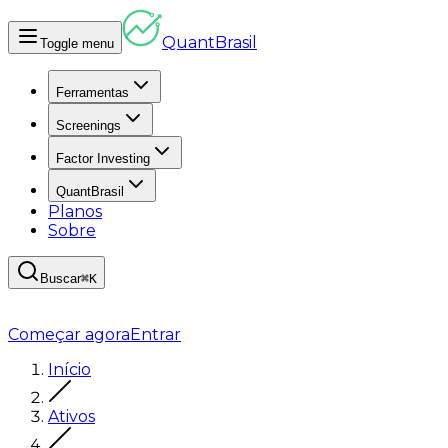
Quant
Brasil
Toggle menu
Ferramentas
Screenings
Factor Investing
QuantBrasil
Planos
Sobre
Buscar
⌘K
Começar agora
Entrar
Início
Ativos