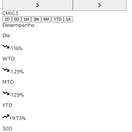
CMIG3
1D
5D
1M
3M
6M
YTD
1A
Desempenho
Dia
-1.16%
WTD
-1.29%
MTD
-1.29%
YTD
+9.73%
30D