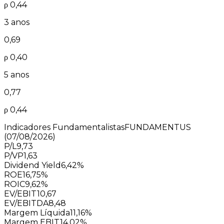
ρ
0,44
3 anos
0,69
ρ
0,40
5 anos
0,77
ρ
0,44
Indicadores Fundamentalistas
FUNDAMENTUS
(07/08/2026)
P/L
9,73
P/VP
1,63
Dividend Yield
6,42%
ROE
16,75%
ROIC
9,62%
EV/EBIT
10,67
EV/EBITDA
8,48
Margem Líquida
11,16%
Margem EBIT
14,02%