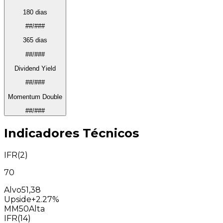
180 dias
##/###
365 dias
##/###
Dividend Yield
##/###
Momentum Double
##/###
Indicadores Técnicos
IFR(2)
70
Alvo
51,38
Upside
+2.27%
MM50
Alta
IFR(14)