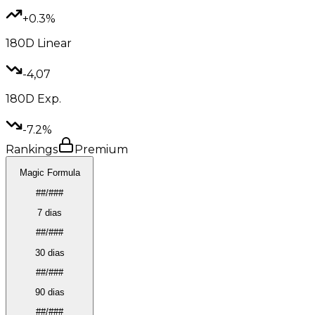
+0.3%
180D
Linear
-4,07
180D
Exp.
-7.2%
Rankings
Premium
Magic Formula
##/###
7 dias
##/###
30 dias
##/###
90 dias
##/###