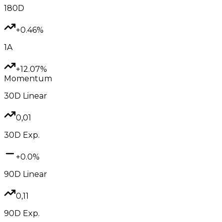
180D
+0.46%
1A
+12.07%
Momentum
30D
Linear
0,01
30D
Exp.
+0.0%
90D
Linear
0,11
90D
Exp.