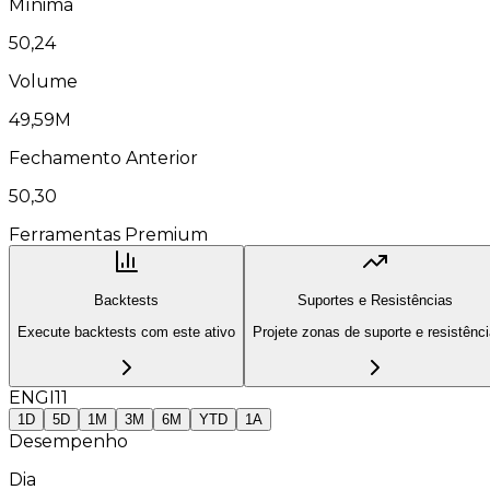
Mínima
50,24
Volume
49,59M
Fechamento Anterior
50,30
Ferramentas Premium
Backtests
Suportes e Resistências
Execute backtests com este ativo
Projete zonas de suporte e resistênc
ENGI11
1D
5D
1M
3M
6M
YTD
1A
Desempenho
Dia