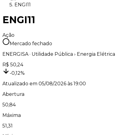
ENGI11
ENGI11
Ação
Mercado fechado
ENERGISA
·
Utilidade Pública
› Energia Elétrica
R$
50,24
-0,12
%
Atualizado em
05/08/2026 às 19:00
Abertura
50,84
Máxima
51,31