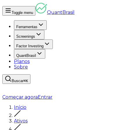
Quant
Brasil
Toggle menu
Ferramentas
Screenings
Factor Investing
QuantBrasil
Planos
Sobre
Buscar
⌘K
Começar agora
Entrar
Início
Ativos