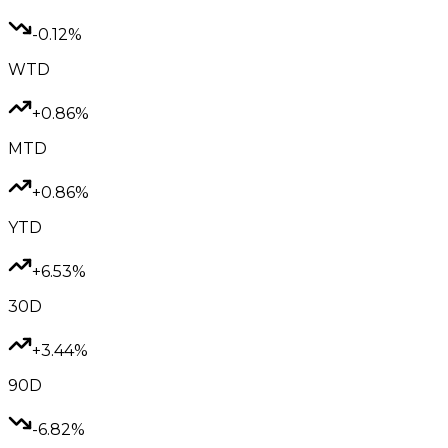
-0.12%
WTD
+0.86%
MTD
+0.86%
YTD
+6.53%
30D
+3.44%
90D
-6.82%