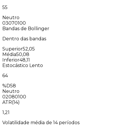
55
Neutro
0
30
70
100
Bandas de Bollinger
Dentro das bandas
Superior
52,05
Média
50,08
Inferior
48,11
Estocástico Lento
64
%D
58
Neutro
0
20
80
100
ATR(14)
1,21
Volatilidade média de 14 períodos