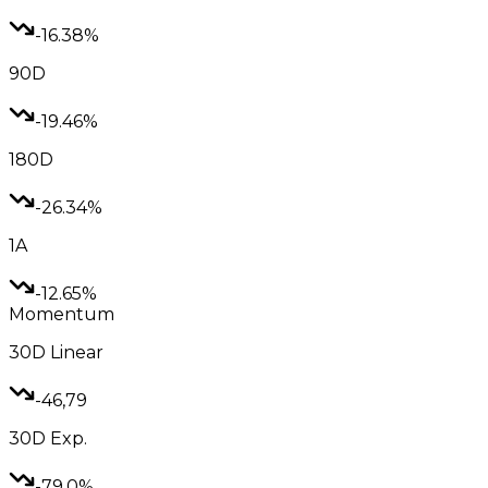
-16.38%
90D
-19.46%
180D
-26.34%
1A
-12.65%
Momentum
30D
Linear
-46,79
30D
Exp.
-79.0%