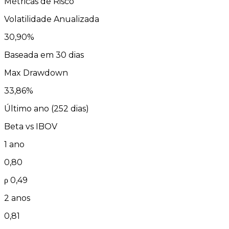
Métricas de Risco
Volatilidade Anualizada
30,90
%
Baseada em 30 dias
Max Drawdown
33,86
%
Último ano (
252
dias)
Beta vs
IBOV
1 ano
0,80
ρ
0,49
2 anos
0,81