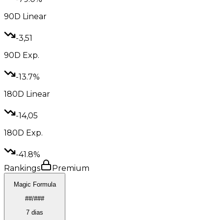
90D
Linear
-3,51
90D
Exp.
-13.7%
180D
Linear
-14,05
180D
Exp.
-41.8%
Rankings
Premium
Magic Formula
##/###
7 dias