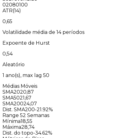
0
20
80
100
ATR(14)
0,65
Volatilidade média de 14 períodos
Expoente de Hurst
0,54
Aleatório
1
ano(s), max lag
50
Médias Móveis
SMA20
20,87
SMA50
21,67
SMA200
24,07
Dist. SMA200
-21.92%
Range 52 Semanas
Mínima
18,55
Máxima
28,74
Dist. do topo
-34.62%