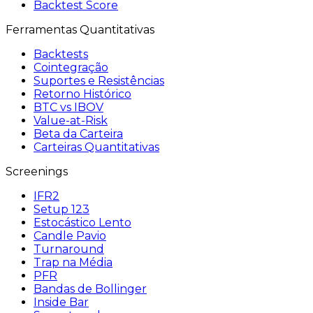
Backtest Score
Ferramentas Quantitativas
Backtests
Cointegração
Suportes e Resistências
Retorno Histórico
BTC vs IBOV
Value-at-Risk
Beta da Carteira
Carteiras Quantitativas
Screenings
IFR2
Setup 123
Estocástico Lento
Candle Pavio
Turnaround
Trap na Média
PFR
Bandas de Bollinger
Inside Bar