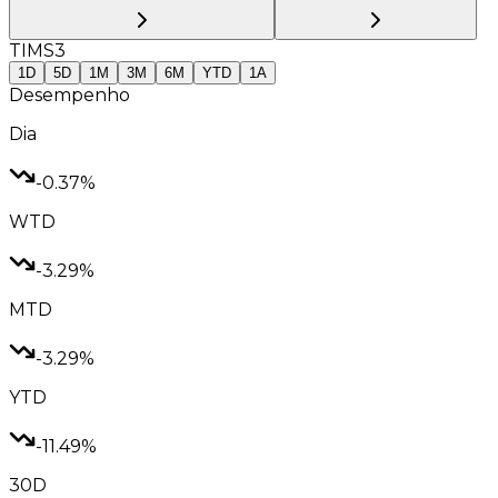
TIMS3
1D
5D
1M
3M
6M
YTD
1A
Desempenho
Dia
-0.37%
WTD
-3.29%
MTD
-3.29%
YTD
-11.49%
30D