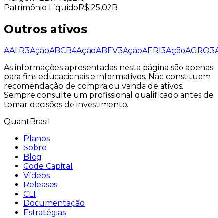
Patrimônio Líquido
R$ 25,02B
Outros ativos
AALR3
Ação
ABCB4
Ação
ABEV3
Ação
AERI3
Ação
AGRO3
As informações apresentadas nesta página são apenas
para fins educacionais e informativos. Não constituem
recomendação de compra ou venda de ativos.
Sempre consulte um profissional qualificado antes de
tomar decisões de investimento.
QuantBrasil
Planos
Sobre
Blog
Code Capital
Vídeos
Releases
CLI
Documentação
Estratégias