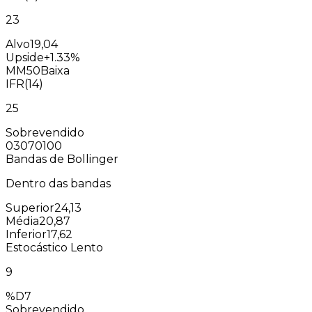
23
Alvo
19,04
Upside
+1.33%
MM50
Baixa
IFR(14)
25
Sobrevendido
0
30
70
100
Bandas de Bollinger
Dentro das bandas
Superior
24,13
Média
20,87
Inferior
17,62
Estocástico Lento
9
%D
7
Sobrevendido