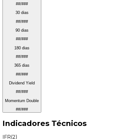
##/###
30 dias
##/###
90 dias
##/###
180 dias
##/###
365 dias
##/###
Dividend Yield
##/###
Momentum Double
##/###
Indicadores Técnicos
IFR(2)