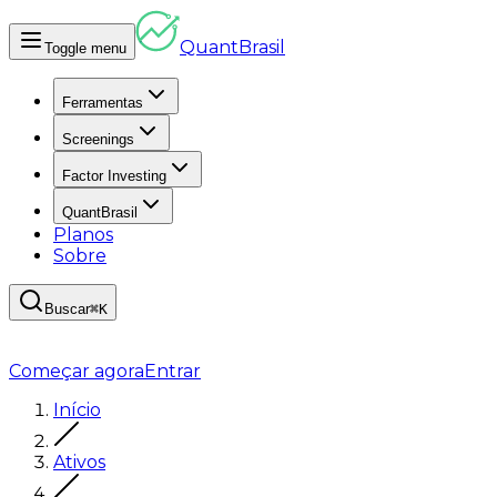
Quant
Brasil
Toggle menu
Ferramentas
Screenings
Factor Investing
QuantBrasil
Planos
Sobre
Buscar
⌘K
Começar agora
Entrar
Início
Ativos