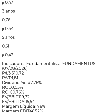
ρ
0,47
3 anos
0,76
ρ
0,44
5 anos
0,61
ρ
0,42
Indicadores Fundamentalistas
FUNDAMENTUS
(07/08/2026)
P/L
3.310,72
P/VP
1,81
Dividend Yield
7,76%
ROE
0,05%
ROIC
0,76%
EV/EBIT
119,72
EV/EBITDA
115,54
Margem Líquida
1,76%
Margem EBIT
46,52%