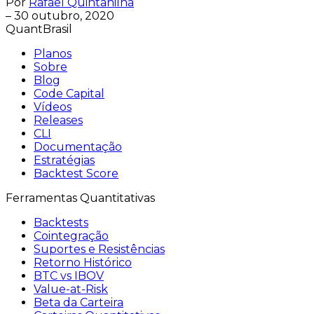
Por
Rafael Quintanilha
–
30 outubro, 2020
QuantBrasil
Planos
Sobre
Blog
Code Capital
Vídeos
Releases
CLI
Documentação
Estratégias
Backtest Score
Ferramentas Quantitativas
Backtests
Cointegração
Suportes e Resistências
Retorno Histórico
BTC vs IBOV
Value-at-Risk
Beta da Carteira