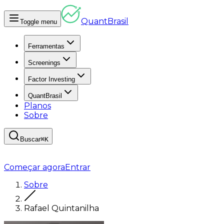
Quant
Brasil
Toggle menu
Ferramentas
Screenings
Factor Investing
QuantBrasil
Planos
Sobre
Buscar
⌘K
Começar agora
Entrar
Sobre
Rafael Quintanilha