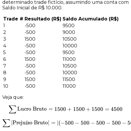
determinado trade fictício, assumindo uma conta com
Saldo Inicial de R$ 10.000.
Trade #
Resultado (R$)
Saldo Acumulado (R$)
1
-500
9500
2
-500
9000
3
1500
10500
4
-500
10000
5
-500
9500
6
1500
11000
7
-500
10500
8
-500
10000
9
1500
11500
10
-500
11000
Veja que:
∑
\sum{\text{Lucro Bruto}
Lucro Bruto
=
1500
+
1500
+
1500
=
4500
∑
\sum{|\text{Prejuízo Bruto}
∣
Preju
ˊ
ı
zo Bruto
∣
=
∣
(
−
500
−
500
−
500
−
500
−
5