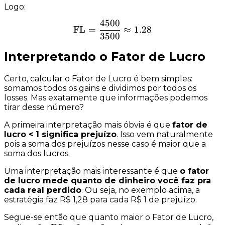
Logo:
4500
\text{FL} = \dfrac{4500}
FL
=
≈
1.28
3500
Interpretando o Fator de Lucro
Certo, calcular o Fator de Lucro é bem simples:
somamos todos os
gains
e dividimos por todos os
losses.
Mas exatamente que informações podemos
tirar desse número?
A primeira interpretação mais óbvia é que
fator de
lucro < 1 significa prejuízo
. Isso vem naturalmente
pois a soma dos prejuízos nesse caso é
maior
que a
soma dos lucros.
Uma interpretação mais interessante é que
o fator
de lucro mede quanto de dinheiro você faz pra
cada real perdido
. Ou seja, no exemplo acima, a
estratégia faz R$ 1,28 para cada R$ 1 de prejuízo.
Segue-se então que quanto maior o Fator de Lucro,