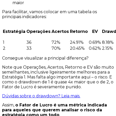
maior
Para facilitar, vamos colocar em uma tabela os
principais indicadores:
Estratégia
Operações
Acertos
Retorno
EV
Draw
1
36
72%
24.91%
0.69%
8.18%
2
33
70%
20.45%
0.62%
2.15%
Consegue visualizar a principal diferença?
Note que
Operações, Acertos, Retorno e EV
são muito
semelhantes, inclusive ligeiramente melhores para a
Estratégia 1. Mas falta algo importante aqui – o risco. E
como o drawdown de 1 é quase 4x maior que o de 2, o
Fator de Lucro é severamente punido.
Dúvidas sobre o drawdown? Leia mais.
Assim,
o Fator de Lucro é uma métrica indicada
para aqueles que querem analisar o risco da
estratégia como um todo
.