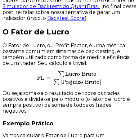
diferencia de outras métricas comuns e existentes no
Simulador de Backtests do QuantBrasil
(no final desse
post irei falar sobre nossa tentativa de gerar um
indicador único, o
Backtest Score
).
O Fator de Lucro
O Fator de Lucro, ou
Profit Factor
, é uma métrica
bastante comum em sistemas de backtesting, e
também utilizado como forma de medir a eficiência
de um trader. Seu cálculo é trivial:
Lucro Bruto
∑
\text{FL} = \dfrac{\sum{
FL
=
∣
Preju
ˊ
ı
zo Bruto
∣
∑
Ou seja: soma-se o resultado de todos os trades
positivos e divide-se pelo módulo (o fator de lucro é
sempre positivo) da soma de todos os trades
negativos.
Exemplo Prático
Vamos calcular o Fator de Lucro para um