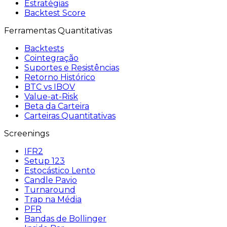
Estratégias
Backtest Score
Ferramentas Quantitativas
Backtests
Cointegração
Suportes e Resistências
Retorno Histórico
BTC vs IBOV
Value-at-Risk
Beta da Carteira
Carteiras Quantitativas
Screenings
IFR2
Setup 123
Estocástico Lento
Candle Pavio
Turnaround
Trap na Média
PFR
Bandas de Bollinger