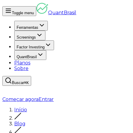
Quant
Brasil
Toggle menu
Ferramentas
Screenings
Factor Investing
QuantBrasil
Planos
Sobre
Buscar
⌘K
Começar agora
Entrar
Início
Blog