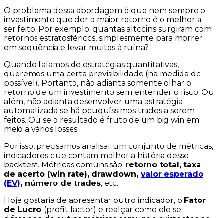
O problema dessa abordagem é que nem sempre o
investimento que der o maior retorno é o melhor a
ser feito. Por exemplo: quantas
altcoins
surgiram com
retornos estratosféricos, simplesmente para morrer
em sequência e levar muitos à ruína?
Quando falamos de estratégias quantitativas,
queremos uma certa
previsibilidade
(na medida do
possível). Portanto, não adianta somente olhar o
retorno de um investimento sem entender o
risco
. Ou
além, não adianta desenvolver uma estratégia
automatizada se há pouquíssimos trades a serem
feitos. Ou se o resultado é fruto de um
big win
em
meio a vários
losses
.
Por isso, precisamos analisar um conjunto de métricas,
indicadores que contam melhor a história desse
backtest. Métricas comuns são:
retorno total, taxa
de acerto (win rate), drawdown,
valor esperado
(EV)
, número de trades
, etc.
Hoje gostaria de apresentar outro indicador, o
Fator
de Lucro
(
profit factor)
e realçar como ele se