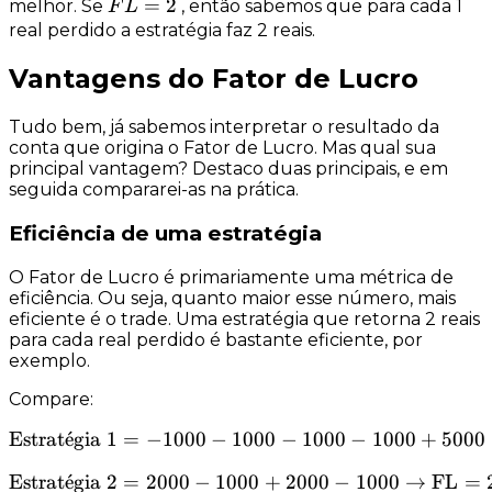
FL
=
2
melhor. Se
, então sabemos que para cada 1
F
L
=
real perdido a estratégia faz 2 reais.
2
Vantagens do Fator de Lucro
Tudo bem, já sabemos interpretar o resultado da
conta que origina o Fator de Lucro. Mas qual sua
principal vantagem? Destaco duas principais, e em
seguida compararei-as na prática.
Eficiência de uma estratégia
O Fator de Lucro é primariamente uma métrica de
eficiência
. Ou seja, quanto maior esse número, mais
eficiente
é o trade. Uma estratégia que retorna 2 reais
para cada real perdido é bastante eficiente, por
exemplo.
Compare:
Estrat
ˊ
e
gia 1
=
−
1000
−
1000
\text{Estratégia 1} = -100
−
1000
−
1000
+
5000
Estrat
ˊ
e
gia 2
=
2000
−
1000
\text{Estratégia 2} = 200
+
2000
−
1000
→
FL
=