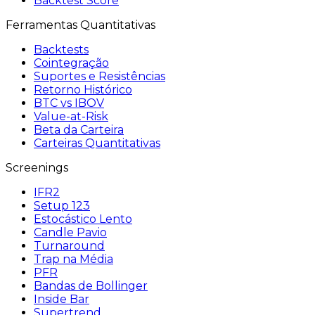
Backtest Score
Ferramentas Quantitativas
Backtests
Cointegração
Suportes e Resistências
Retorno Histórico
BTC vs IBOV
Value-at-Risk
Beta da Carteira
Carteiras Quantitativas
Screenings
IFR2
Setup 123
Estocástico Lento
Candle Pavio
Turnaround
Trap na Média
PFR
Bandas de Bollinger
Inside Bar
Supertrend