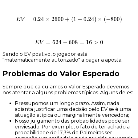
=
2600
=
0.24
×
2600
+
EV = 0.24 \times 2600 + (1
(
1
−
0.24
)
×
(
−
800
)
E
V
=
624
−
608
EV = 624 - 608 = 16 > 0
=
16
>
0
E
V
Sendo o EV positivo, o jogador está
"matematicamente autorizado" a pagar a aposta.
Problemas do Valor Esperado
Sempre que calculamos o Valor Esperado devemos
nos atentar a alguns problemas típicos. Alguns deles:
Pressupomos um
longo prazo
. Assim, nada
adianta justificar uma decisão pelo EV se é uma
situação atípica ou marginalmente vencedora;
Nosso julgamento das probabilidades pode ser
enviesado
. Por exemplo, o fato de ter achado a
probabilidade de 17,3% do Palmeiras ser