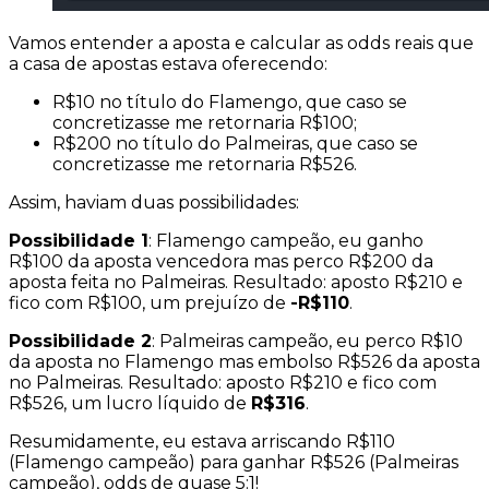
Vamos entender a aposta e calcular as
odds
reais que
a casa de apostas estava oferecendo:
R$10
no título do Flamengo, que caso se
concretizasse me retornaria
R$100
;
R$200
no título do Palmeiras, que caso se
concretizasse me retornaria
R$526
.
Assim, haviam duas possibilidades:
Possibilidade 1
: Flamengo campeão, eu ganho
R$100 da aposta vencedora mas perco R$200 da
aposta feita no Palmeiras. Resultado: aposto R$210 e
fico com R$100, um
prejuízo
de
-R$110
.
Possibilidade 2
: Palmeiras campeão, eu perco R$10
da aposta no Flamengo mas embolso R$526 da aposta
no Palmeiras. Resultado: aposto R$210 e fico com
R$526, um
lucro líquido
de
R$316
.
Resumidamente, eu estava arriscando R$110
(Flamengo campeão) para ganhar R$526 (Palmeiras
campeão),
odds
de quase 5:1!