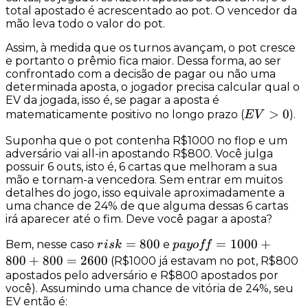
total apostado é acrescentado ao
pot
. O vencedor da
mão leva todo o valor do
pot
.
Assim, à medida que os turnos avançam, o
pot
cresce
e portanto o prêmio fica maior. Dessa forma, ao ser
confrontado com a decisão de pagar ou não uma
determinada aposta, o jogador precisa calcular qual o
EV
da jogada, isso é, se pagar a aposta é
EV
>
0
matematicamente positivo no longo prazo (
).
E
V
>
Suponha que o
pot
contenha R$1000 no
flop
e um
0
adversário vai
all-in
apostando R$800. Você julga
possuir
6 outs
, isto é, 6 cartas que melhoram a sua
mão e tornam-a vencedora. Sem entrar em muitos
detalhes do jogo, isso equivale aproximadamente a
uma chance de
24%
de que alguma dessas 6 cartas
irá aparecer até o fim. Deve você pagar a aposta?
risk
=
800
payoff
=
1000
+
Bem, nesse caso
e
r
i
s
k
p
a
yo
ff
=
=
800
+
800
=
2600
(R$1000 já estavam no
pot
, R$800
800
1000
apostados pelo adversário e R$800 apostados por
você). Assumindo uma chance de vitória de 24%, seu
+ 800
EV então é:
+ 800