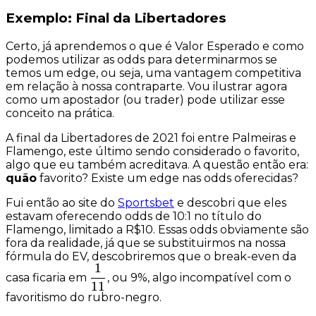
Exemplo: Final da Libertadores
Certo, já aprendemos o que é Valor Esperado e como
podemos utilizar as
odds
para determinarmos se
temos um
edge
, ou seja, uma vantagem competitiva
em relação à nossa contraparte. Vou ilustrar agora
como um apostador (ou trader) pode utilizar esse
conceito na prática.
A final da Libertadores de 2021 foi entre Palmeiras e
Flamengo, este último sendo considerado o
favorito
,
algo que eu também acreditava. A questão então era:
quão
favorito? Existe um
edge
nas odds oferecidas?
Fui então ao site do
Sportsbet
e descobri que eles
estavam oferecendo odds de
10:1
no título do
Flamengo, limitado a R$10. Essas odds obviamente são
fora da realidade, já que se substituirmos na nossa
fórmula do EV, descobriremos que o
break-even
da
1
\dfrac{1}
casa ficaria em
, ou 9%, algo incompatível com o
11
{11}
favoritismo do rubro-negro.