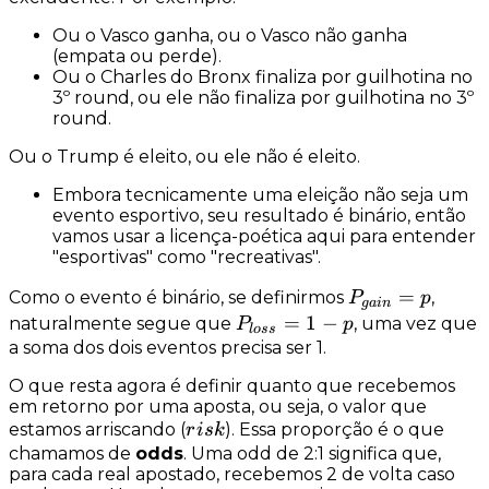
Ou o Vasco ganha, ou o Vasco não ganha
(empata ou perde).
Ou o Charles do Bronx finaliza por guilhotina no
3º round, ou ele não finaliza por guilhotina no 3º
round.
Ou o Trump é eleito, ou ele não é eleito.
Embora tecnicamente uma eleição não seja um
evento
esportivo
, seu resultado é binário, então
vamos usar a licença-poética aqui para entender
"esportivas" como "
recreativas
".
P_{gain}
=
Como o evento é binário, se definirmos
,
P
p
g
ain
= p
P_{loss}
=
1
−
naturalmente segue que
, uma vez que
P
p
l
oss
= 1 - p
a soma dos dois eventos precisa ser 1.
O que resta agora é definir quanto que recebemos
em retorno por uma aposta, ou seja, o valor que
risk
estamos
arriscando
(
). Essa proporção é o que
r
i
s
k
chamamos de
odds
. Uma
odd
de 2:1 significa que,
para cada real apostado, recebemos 2 de volta caso