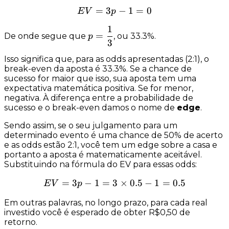
=
3
EV = 3p - 1 = 0
−
1
=
0
E
V
p
1
p =
=
De onde segue que
, ou
33.3%
.
p
3
\dfrac{1}
{3}
Isso significa que, para as odds apresentadas (2:1), o
break-even
da aposta é 33.3%. Se a chance de
sucesso for maior que isso, sua aposta tem uma
expectativa matemática
positiva
. Se for menor,
negativa
. À diferença entre a probabilidade de
sucesso e o break-even damos o nome de
edge
.
Sendo assim, se o seu julgamento para um
determinado evento é uma chance de 50% de acerto
e as odds estão 2:1, você tem um
edge
sobre a casa e
portanto a aposta é matematicamente aceitável.
Substituindo na fórmula do EV para essas odds:
=
3
−
1
=
3
EV = 3p - 1 = 3 \times 0.5 
×
0.5
−
1
=
0.5
E
V
p
Em outras palavras, no longo prazo, para cada real
investido você é
esperado
de obter R$0,50 de
retorno.