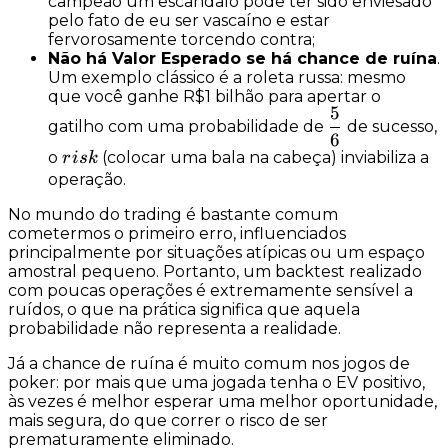
campeão um escândalo pode ter sido enviesado
pelo fato de eu ser vascaíno e estar
fervorosamente torcendo contra;
Não há Valor Esperado se há chance de ruína
.
Um exemplo clássico é a roleta russa: mesmo
que você ganhe R$1 bilhão para apertar o
5
\dfrac{5}
gatilho com uma probabilidade de
de sucesso,
6
{6}
risk
o
(colocar uma bala na cabeça) inviabiliza a
r
i
s
k
operação.
No mundo do trading é bastante comum
cometermos o primeiro erro, influenciados
principalmente por situações atípicas ou um espaço
amostral pequeno. Portanto, um backtest realizado
com poucas operações é extremamente sensível a
ruídos, o que na prática significa que aquela
probabilidade não representa a realidade.
Já a chance de ruína é muito comum nos jogos de
poker: por mais que uma jogada tenha o EV positivo,
às vezes é melhor esperar uma melhor oportunidade,
mais segura, do que correr o risco de ser
prematuramente eliminado.