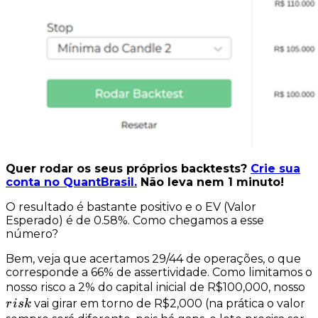
Quer rodar os seus próprios backtests?
Crie sua
conta no QuantBrasil.
Não leva nem 1 minuto!
O resultado é bastante positivo e o EV (Valor
Esperado) é de
0.58%
. Como chegamos a esse
número?
Bem, veja que acertamos 29/44 de operações, o que
corresponde a
66% de assertividade
. Como limitamos o
ri
nosso risco a 2% do capital inicial de R$100,000, nosso
vai girar em torno de R$2,000 (na prática o valor
r
i
s
k