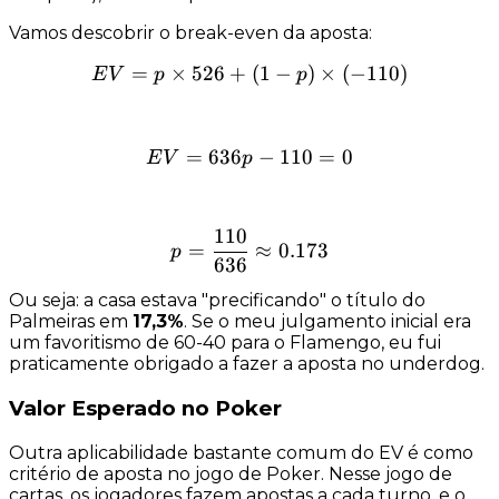
Vamos descobrir o
break-even
da aposta:
=
×
526
+
EV = p \times 526 + (1 - p
(
1
−
)
×
(
−
110
)
E
V
p
p
=
636
EV = 636p - 110 = 0
−
110
=
0
E
V
p
110
p = \dfrac{110}{636} \ap
=
≈
0.173
p
636
Ou seja: a casa estava "precificando" o título do
Palmeiras em
17,3%
. Se o meu julgamento inicial era
um favoritismo de 60-40 para o Flamengo, eu fui
praticamente obrigado a fazer a aposta no
underdog
.
Valor Esperado no Poker
Outra aplicabilidade bastante comum do EV é como
critério de aposta no jogo de
Poker
. Nesse jogo de
cartas, os jogadores fazem apostas a cada turno, e o