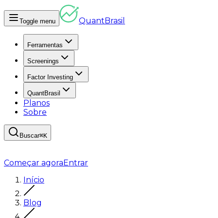
Quant
Brasil
Toggle menu
Ferramentas
Screenings
Factor Investing
QuantBrasil
Planos
Sobre
Buscar
⌘K
Começar agora
Entrar
Início
Blog