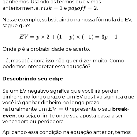
ganhemos. Usando os termos que vimos
risk
=
1
payoff
=
2
anteriormente,
e
.
r
i
s
k
p
a
yo
ff
=
= 2
Nesse exemplo, substituindo na nossa fórmula do EV,
1
segue que:
=
×
2
+
(
1
−
EV = p \times 2 + (1 - p) \
)
×
(
−
1
)
=
3
−
1
E
V
p
p
p
p
Onde
é a probabilidade de acerto.
p
Tá, mas até agora isso não quer dizer muito. Como
podemos interpretar essa equação?
Descobrindo seu edge
Se um EV negativo significa que você irá
perder
dinheiro no longo prazo e um EV positivo significa que
você irá
ganhar
dinheiro no longo prazo,
EV
=
0
naturalmente um
representa o seu
break-
E
V
=
even
, ou seja, o limite onde sua aposta passa a ser
vencedora ou perdedora.
0
Aplicando essa condição na equação anterior, temos: