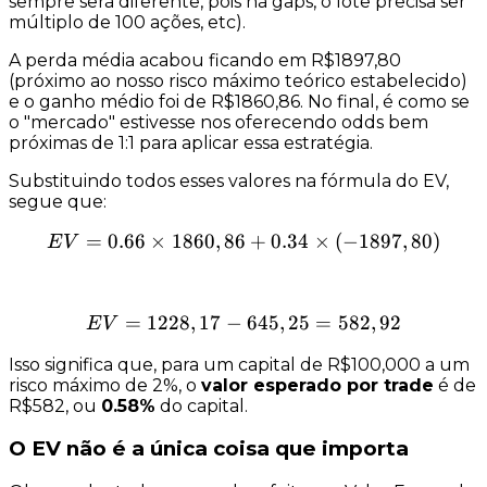
sempre será diferente, pois há gaps, o lote precisa ser
múltiplo de 100 ações, etc).
A
perda média
acabou ficando em R$1897,80
(próximo ao nosso risco máximo teórico estabelecido)
e o ganho médio foi de R$1860,86. No final, é como se
o "mercado" estivesse nos oferecendo odds bem
próximas de 1:1 para aplicar essa estratégia.
Substituindo todos esses valores na fórmula do EV,
segue que:
=
0.66
×
1860
,
86
EV = 0.66 \times 1860,86 
+
0.34
×
(
−
1897
,
80
)
E
V
=
1228
,
17
−
EV = 1228,17 - 645,25 = 5
645
,
25
=
582
,
92
E
V
Isso significa que, para um capital de R$100,000 a um
risco máximo de 2%, o
valor esperado por trade
é de
R$582, ou
0.58%
do capital.
O EV não é a única coisa que importa