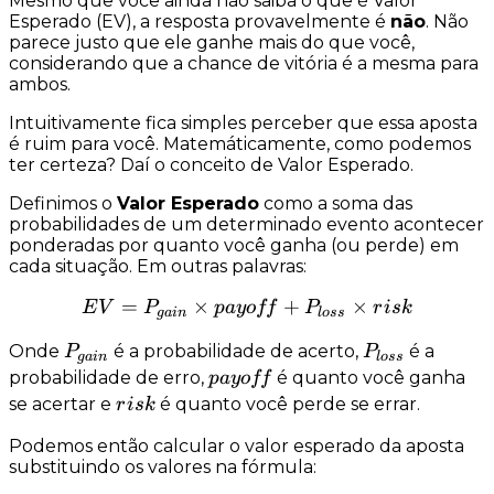
Mesmo que você ainda não saiba o que é Valor
Esperado (EV), a resposta provavelmente é
não
. Não
parece justo que ele ganhe mais do que você,
considerando que a
chance de vitória é a mesma para
ambos
.
Intuitivamente fica simples perceber que essa aposta
é ruim para você. Matemáticamente, como podemos
ter certeza? Daí o conceito de Valor Esperado.
Definimos o
Valor Esperado
como a soma das
probabilidades de um determinado evento acontecer
ponderadas
por quanto você ganha (ou perde) em
cada situação. Em outras palavras:
=
×
EV = P_{gain} \times payo
+
×
E
V
P
p
a
yo
ff
P
r
i
s
k
g
ain
l
oss
P_{gain}
P_{loss}
Onde
é a
probabilidade de acerto
,
é a
P
P
g
ain
l
oss
payoff
probabilidade de erro
,
é
quanto você ganha
p
a
yo
ff
risk
se acertar
e
é
quanto você perde se errar
.
r
i
s
k
Podemos então calcular o
valor esperado
da aposta
substituindo os valores na fórmula: