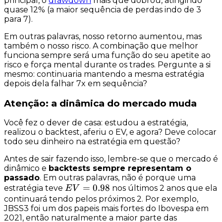
principal, o
drawdown
mais que dobrou, atingindo
quase 12% (a maior sequência de
perdas
indo de 3
para 7).
Em outras palavras, nosso
retorno
aumentou, mas
também o nosso
risco
. A combinação que melhor
funciona sempre será uma função do seu apetite ao
risco e força mental durante os trades. Pergunte a si
mesmo: continuaria mantendo a mesma estratégia
depois dela falhar 7x em sequência?
Atenção: a dinâmica do mercado muda
Você fez o dever de casa: estudou a estratégia,
realizou o backtest, aferiu o EV, e agora? Deve colocar
todo seu dinheiro na estratégia em questão?
Antes de sair fazendo isso, lembre-se que o mercado é
dinâmico e
backtests sempre representam o
passado
. Em outras palavras, não é porque uma
EV
=
0.98
estratégia teve
nos últimos 2 anos que ela
E
V
=
continuará tendo pelos próximos 2. Por exemplo,
JBSS3
foi um dos papeis mais fortes do Ibovespa em
0.98
2021, então naturalmente a maior parte das