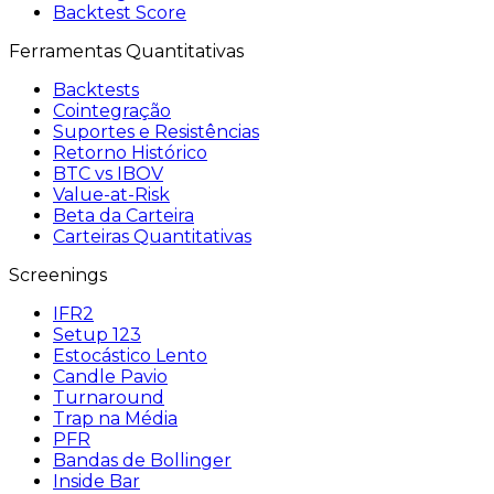
Backtest Score
Ferramentas Quantitativas
Backtests
Cointegração
Suportes e Resistências
Retorno Histórico
BTC vs IBOV
Value-at-Risk
Beta da Carteira
Carteiras Quantitativas
Screenings
IFR2
Setup 123
Estocástico Lento
Candle Pavio
Turnaround
Trap na Média
PFR
Bandas de Bollinger
Inside Bar