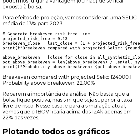
podermos julgar a vantagem (ou não) de se ficar
exposto à bolsa.
Para efeitos de projeção, vamos considerar uma SELIC
média de 13% para 2023.
# Generate breakeven risk free line

projected_risk_free = 0.13

breakeven_close = last_close * (1 + projected_risk_free
print(f"Breakeven compared with projected Selic: {round
above_breakeven = [close for close in all_synthetic_clo
pct_above_breakeven = len(above_breakeven) / len(all_sy
print(f"Probability above breakeven: {pct_above_breakev
Breakeven compared with projected Selic: 124000.1
Probability above breakeven: 22.00%
Reparem a importância da análise. Não basta que a
bolsa fique positiva, mas sim que seja superior à taxa
livre de risco. Nesse caso, e para a simulação atual,
vemos que o IBOV ficaria acima dos 124k apenas em
22% das vezes.
Plotando todos os gráficos