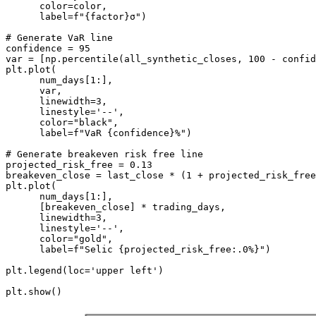
      color=color, 

      label=f"{factor}σ")

# Generate VaR line

confidence = 95

var = [np.percentile(all_synthetic_closes, 100 - confid
plt.plot(

      num_days[1:], 

      var, 

      linewidth=3, 

      linestyle='--', 

      color="black", 

      label=f"VaR {confidence}%") 

# Generate breakeven risk free line

projected_risk_free = 0.13

breakeven_close = last_close * (1 + projected_risk_free
plt.plot(

      num_days[1:], 

      [breakeven_close] * trading_days, 

      linewidth=3, 

      linestyle='--', 

      color="gold", 

      label=f"Selic {projected_risk_free:.0%}")

plt.legend(loc='upper left')

plt.show()