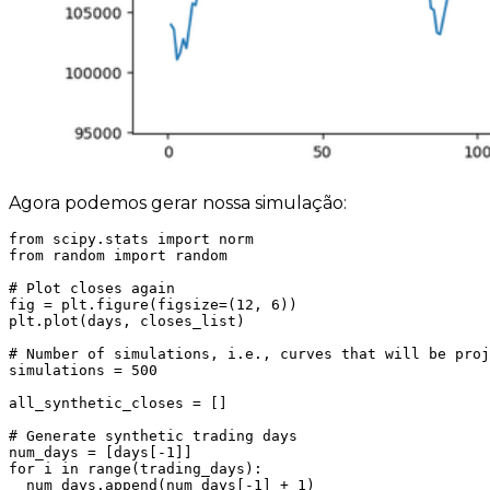
Agora podemos gerar nossa simulação:
from scipy.stats import norm

from random import random

# Plot closes again

fig = plt.figure(figsize=(12, 6))

plt.plot(days, closes_list)

# Number of simulations, i.e., curves that will be proj
simulations = 500

all_synthetic_closes = []

# Generate synthetic trading days

num_days = [days[-1]]

for i in range(trading_days):

  num_days.append(num_days[-1] + 1)
