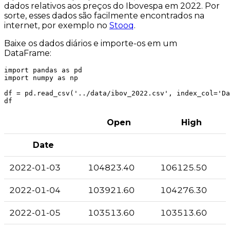
dados relativos aos preços do Ibovespa em 2022. Por
sorte, esses dados são facilmente encontrados na
internet, por exemplo no
Stooq
.
Baixe os dados diários e importe-os em um
DataFrame:
import pandas as pd

import numpy as np

df = pd.read_csv('../data/ibov_2022.csv', index_col='Da
Open
High
Date
2022-01-03
104823.40
106125.50
2022-01-04
103921.60
104276.30
2022-01-05
103513.60
103513.60