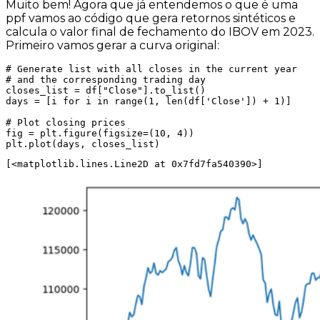
Muito bem! Agora que já entendemos o que é uma
ppf vamos ao código que gera retornos sintéticos e
calcula o valor final de fechamento do IBOV em 2023.
Primeiro vamos gerar a curva original:
# Generate list with all closes in the current year 

# and the corresponding trading day

closes_list = df["Close"].to_list()

days = [i for i in range(1, len(df['Close']) + 1)]

# Plot closing prices

fig = plt.figure(figsize=(10, 4))

plt.plot(days, closes_list)
[<matplotlib.lines.Line2D at 0x7fd7fa540390>]