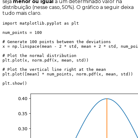
seja
menor ou igual
a um determinado valor na
distribuição (nesse caso, 50%). O gráfico a seguir deixa
tudo mais claro.
import matplotlib.pyplot as plt

num_points = 100

# Generate 100 points between the deviations 

x = np.linspace(mean - 2 * std, mean + 2 * std, num_poi
# Plot the normal distribution

plt.plot(x, norm.pdf(x, mean, std))

# Plot the vertical line right at the mean 

plt.plot([mean] * num_points, norm.pdf(x, mean, std))

plt.show()