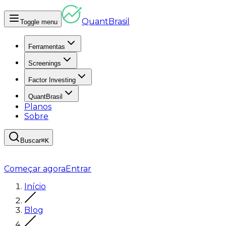
Quant
Brasil
Toggle menu
Ferramentas
Screenings
Factor Investing
QuantBrasil
Planos
Sobre
Buscar
⌘K
Começar agora
Entrar
Início
Blog