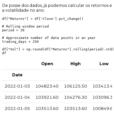
De posse dos dados, já podemos calcular os
retornos
e
a
volatilidade
no ano:
df["Returns"] = df['Close'].pct_change()

# Rolling window period

period = 20

# Approximate number of data points in an year

trading_days = 250

df["Vol"] = np.round(df["Returns"].rolling(period).std(
Open
High
Low
Date
2022-01-03
104823.40
106125.50
103413.4
2022-01-04
103921.60
104276.30
103096.3
2022-01-05
103513.60
103513.60
100849.6