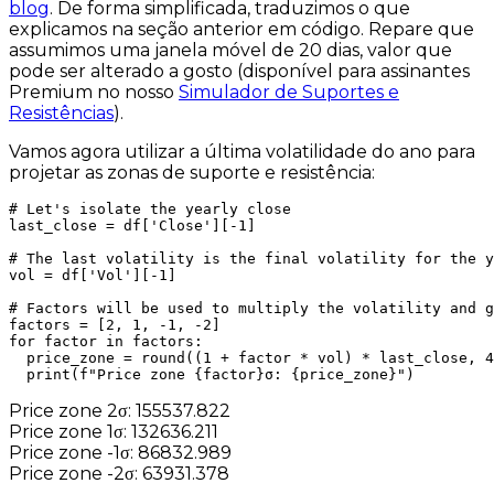
blog
. De forma simplificada, traduzimos o que
explicamos na seção anterior em código. Repare que
assumimos uma janela móvel de 20 dias, valor que
pode ser alterado a gosto (disponível para assinantes
Premium no nosso
Simulador de Suportes e
Resistências
).
Vamos agora utilizar a última volatilidade do ano para
projetar as zonas de suporte e resistência:
# Let's isolate the yearly close

last_close = df['Close'][-1]

# The last volatility is the final volatility for the y
vol = df['Vol'][-1]

# Factors will be used to multiply the volatility and g
factors = [2, 1, -1, -2]

for factor in factors:

  price_zone = round((1 + factor * vol) * last_close, 4
  print(f"Price zone {factor}σ: {price_zone}")
Price zone 2σ: 155537.822
Price zone 1σ: 132636.211
Price zone -1σ: 86832.989
Price zone -2σ: 63931.378