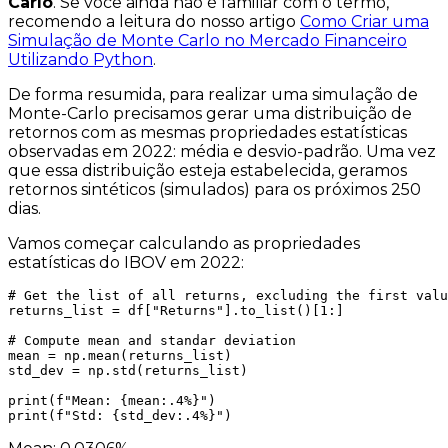
Carlo
. Se você ainda não é familiar com o termo,
recomendo a leitura do nosso artigo
Como Criar uma
Simulação de Monte Carlo no Mercado Financeiro
Utilizando Python
.
De forma resumida, para realizar uma simulação de
Monte-Carlo precisamos gerar uma distribuição de
retornos com as mesmas propriedades estatísticas
observadas em 2022: média e desvio-padrão. Uma vez
que essa distribuição esteja estabelecida, geramos
retornos sintéticos (simulados) para os próximos 250
dias.
Vamos começar calculando as propriedades
estatísticas do IBOV em 2022:
# Get the list of all returns, excluding the first valu
returns_list = df["Returns"].to_list()[1:]

# Compute mean and standar deviation

mean = np.mean(returns_list)

std_dev = np.std(returns_list)

print(f"Mean: {mean:.4%}")

print(f"Std: {std_dev:.4%}")