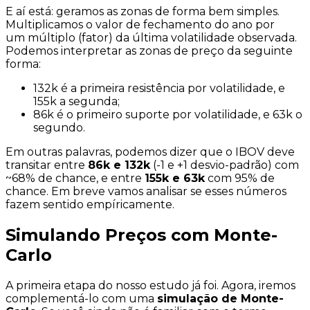
E aí está: geramos as zonas de forma bem simples.
Multiplicamos o valor de fechamento do ano por
um
múltiplo
(fator) da última volatilidade observada.
Podemos interpretar as zonas de preço da seguinte
forma:
132k é a primeira resistência por volatilidade, e
155k a segunda;
86k é o primeiro suporte por volatilidade, e 63k o
segundo.
Em outras palavras, podemos dizer que o IBOV deve
transitar entre
86k e 132k
(-1 e +1 desvio-padrão) com
~68% de chance, e entre
155k e 63k
com 95% de
chance. Em breve vamos analisar se esses números
fazem sentido empíricamente.
Simulando Preços com Monte-
Carlo
A primeira etapa do nosso estudo já foi. Agora, iremos
complementá-lo com uma
simulação de Monte-