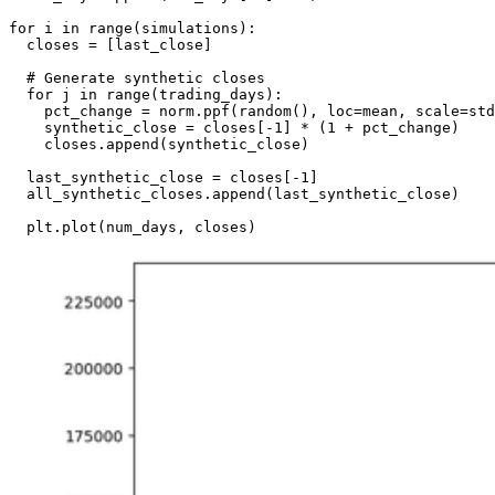
for i in range(simulations):

  closes = [last_close]

  # Generate synthetic closes

  for j in range(trading_days):

    pct_change = norm.ppf(random(), loc=mean, scale=std
    synthetic_close = closes[-1] * (1 + pct_change)

    closes.append(synthetic_close)

  last_synthetic_close = closes[-1]

  all_synthetic_closes.append(last_synthetic_close)

  plt.plot(num_days, closes)