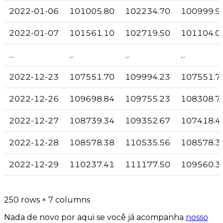
2022-01-06
101005.80
102234.70
100999.9
2022-01-07
101561.10
102719.50
101104.0
...
...
...
...
2022-12-23
107551.70
109994.23
107551.7
2022-12-26
109698.84
109755.23
108308.7
2022-12-27
108739.34
109352.67
107418.4
2022-12-28
108578.38
110535.56
108578.3
2022-12-29
110237.41
111177.50
109560.3
250 rows × 7 columns
Nada de novo por aqui se você já acompanha
nosso