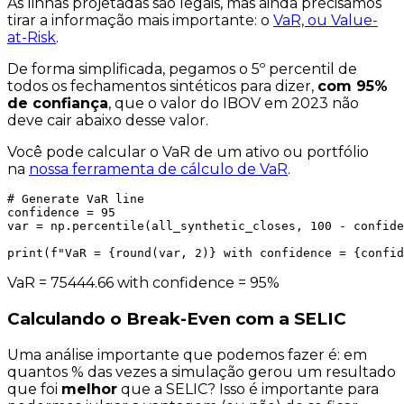
As linhas projetadas são legais, mas ainda precisamos
tirar a informação mais importante: o
VaR, ou Value-
at-Risk
.
De forma simplificada, pegamos o 5º percentil de
todos os fechamentos sintéticos para dizer,
com 95%
de confiança
, que o valor do IBOV em 2023
não
deve cair abaixo desse valor
.
Você pode calcular o VaR de um ativo ou portfólio
na
nossa ferramenta de cálculo de VaR
.
# Generate VaR line

confidence = 95

var = np.percentile(all_synthetic_closes, 100 - confide
print(f"VaR = {round(var, 2)} with confidence = {confid
VaR = 75444.66 with confidence = 95%
Calculando o Break-Even com a SELIC
Uma análise importante que podemos fazer é: em
quantos % das vezes a simulação gerou um resultado
que foi
melhor
que a SELIC? Isso é importante para