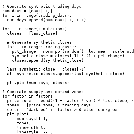
# Generate synthetic trading days

num_days = [days[-1]]

for i in range(trading_days):

  num_days.append(num_days[-1] + 1)

for i in range(simulations):

  closes = [last_close]

  # Generate synthetic closes

  for j in range(trading_days):

    pct_change = norm.ppf(random(), loc=mean, scale=std
    synthetic_close = closes[-1] * (1 + pct_change)

    closes.append(synthetic_close)

  last_synthetic_close = closes[-1]

  all_synthetic_closes.append(last_synthetic_close)

  plt.plot(num_days, closes)

# Generate supply and demand zones

for factor in factors:

  price_zone = round((1 + factor * vol) * last_close, 4
  zones = [price_zone] * trading_days

  color = 'darkred' if factor > 0 else 'darkgreen'

  plt.plot(

      num_days[1:], 

      zones, 

      linewidth=3, 

      linestyle='--', 
