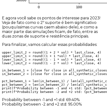
E agora você sabe os pontos de interesse para 2023!
Veja de fato como o 2º suporte é bem significativo
(pouquíssimas curvas caem abaixo dele), e como a
maior parte das simulações ficam, de fato, entre as
duas zonas de suporte e resistência principais.
Para finalizar, vamos calcular essas probabilidades:
upper_limit_2 = round((1 + 2 * vol) * last_close, 4)

upper_limit_1 = round((1 + 1 *vol) * last_close, 4)

lower_limit_1 = round((1 - 1 * vol) * last_close, 4)

lower_limit_2 = round((1 - 2 * vol) * last_close, 4)

in_between_1 = [close for close in all_synthetic_closes
in_between_2 = [close for close in all_synthetic_closes
pct_between_1 = len(in_between_1) / len(all_synthetic_c
pct_between_2 = len(in_between_2) / len(all_synthetic_c
print(f"Probability between -1 and +1 std: {pct_between
print(f"Probability between -2 and +2 std: {pct_between
Probability between -1 and +1 std: 69.40%
Probability between -2 and +2 std: 95.00%