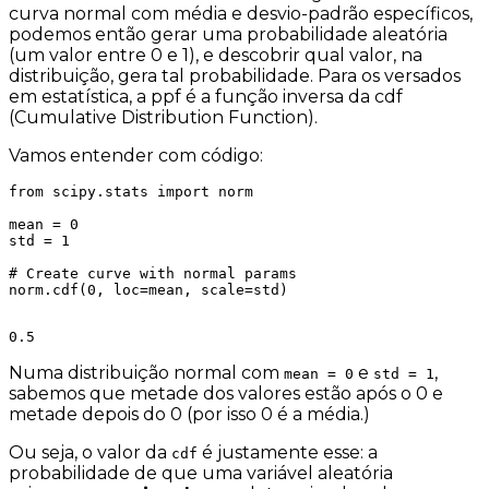
curva normal com média e desvio-padrão específicos,
podemos então gerar uma probabilidade aleatória
(um valor entre 0 e 1), e descobrir
qual valor
, na
distribuição,
gera tal probabilidade
. Para os versados
em estatística, a ppf é a
função inversa
da cdf
(Cumulative Distribution Function).
Vamos entender com código:
from scipy.stats import norm

mean = 0

std = 1

# Create curve with normal params

norm.cdf(0, loc=mean, scale=std)

0.5
Numa distribuição normal com
e
,
mean = 0
std = 1
sabemos que metade dos valores estão após o 0 e
metade depois do 0 (por isso 0 é a média.)
Ou seja, o valor da
é justamente esse: a
cdf
probabilidade de que uma variável aleatória