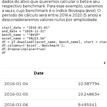
dados do ativo que queremos calcular o beta e seu
respectivo benchmark. Para esse exemplo, usaremos
a
, cujo benchmark é o índice Bovespa (
). O
VALE3
BVSP
período de cálculo será entre 2016 e 2020 (5 anos) e
desconsideraremos valores nulos por simplicidade.
start_date = "2016-01-01"

end_date = "2020-12-31"

bench_name = "^BVSP"

asset_name = "VALE3.SA"

df = yf.download([asset_name, bench_name], start = star
df.columns=['Asset','Benchmark'];

df.dropna(inplace=True)

A
Date
2016-01-04
10.387794
2016-01-05
10.248634
2016-01-06
9.495541