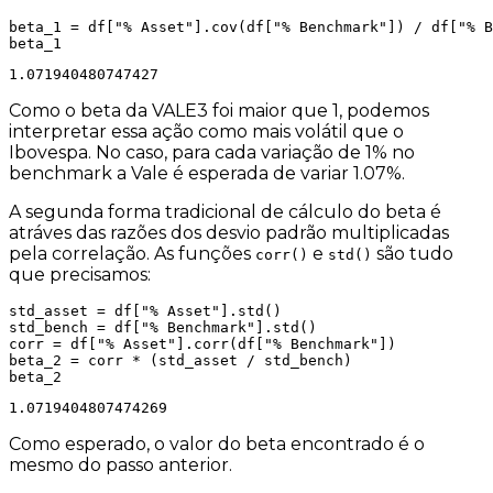
beta_1 = df["% Asset"].cov(df["% Benchmark"]) / df["% B
1.071940480747427
Como o beta da VALE3 foi maior que 1, podemos
interpretar essa ação como
mais volátil
que o
Ibovespa. No caso, para cada variação de 1% no
benchmark a Vale é esperada de variar 1.07%.
A segunda forma tradicional de cálculo do beta é
atráves das razões dos desvio padrão multiplicadas
pela correlação. As funções
e
são tudo
corr()
std()
que precisamos:
std_asset = df["% Asset"].std()

std_bench = df["% Benchmark"].std()

corr = df["% Asset"].corr(df["% Benchmark"])

beta_2 = corr * (std_asset / std_bench)

1.0719404807474269
Como esperado, o valor do beta encontrado é o
mesmo do passo anterior.