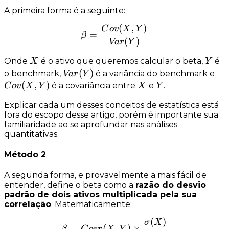
A primeira forma é a seguinte:
(
,
)
\beta = \frac{Cov(X,Y)}
C
o
v
X
Y
=
β
(
)
Va
r
Y
X
Y
Onde
é o ativo que queremos calcular o beta,
é
X
Y
Var(Y)
(
)
Co
o benchmark,
é a variância do benchmark e
Va
r
Y
(
,
)
X
Y
é a covariância entre
e
.
C
o
v
X
Y
X
Y
Explicar cada um desses conceitos de estatística está
fora do escopo desse artigo, porém é importante sua
familiaridade ao se aprofundar nas análises
quantitativas.
Método 2
A segunda forma, e provavelmente a mais fácil de
entender, define o beta como a
razão do desvio
padrão de dois ativos multiplicada pela sua
correlação
. Matematicamente:
(
)
\beta = Corr(X,Y) \times
σ
X
=
(
,
)
×