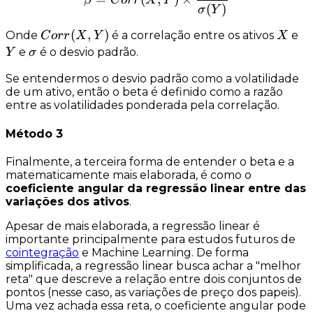
β
C
orr
X
Y
(
)
σ
Y
Corr(X,Y)
(
,
)
X
Y
Onde
é a correlação entre os ativos
e
C
orr
X
Y
X
\sigma
e
é o desvio padrão.
Y
σ
Se entendermos o desvio padrão como a volatilidade
de um ativo, então o beta é definido como a
razão
entre as volatilidades ponderada pela correlação
.
Método 3
Finalmente, a terceira forma de entender o beta e a
matematicamente mais elaborada, é como o
coeficiente angular da regressão linear entre das
variações dos ativos
.
Apesar de mais elaborada, a regressão linear é
importante principalmente para estudos futuros de
cointegração
e Machine Learning. De forma
simplificada, a regressão linear busca achar a "melhor
reta" que descreve a relação entre dois conjuntos de
pontos (nesse caso, as variações de preço dos papeis).
Uma vez achada essa reta, o coeficiente angular pode