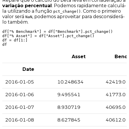
Repare que o cálculo do beta leva em consideração a
variação percentual
. Podemos rapidamente calculá-
la utilizando a função
. Como o primeiro
pct_change()
valor será
, podemos aproveitar para desconsiderá-
NaN
lo também.
df["% Benchmark"] = df["Benchmark"].pct_change()

df["% Asset"] = df["Asset"].pct_change()

df = df[1:]

Asset
Benc
Date
2016-01-05
10.248634
42419.0
2016-01-06
9.495541
41773.0
2016-01-07
8.930719
40695.0
2016-01-08
8.627845
40612.0