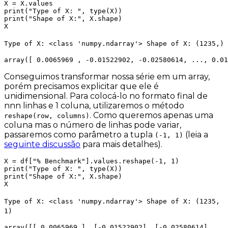
X = X.values

print("Type of X: ", type(X))

print("Shape of X:", X.shape)

Type of X: <class 'numpy.ndarray'> Shape of X: (1235,)
array([ 0.0065969 , -0.01522902, -0.02580614, ..., 0.01
Conseguimos transformar nossa série em um array,
porém precisamos explicitar que ele é
unidimensional. Para colocá-lo no formato final de
nnn linhas e 1 coluna, utilizaremos o método
. Como queremos apenas uma
reshape(row, columns)
coluna mas o número de linhas pode variar,
passaremos como parâmetro a tupla
(leia a
(-1, 1)
seguinte discussão
para mais detalhes).
X = df["% Benchmark"].values.reshape(-1, 1)

print("Type of X: ", type(X))

print("Shape of X:", X.shape)

Type of X: <class 'numpy.ndarray'> Shape of X: (1235,
1)
array([[ 0.0065969 ], [-0.01522902], [-0.02580614], ...