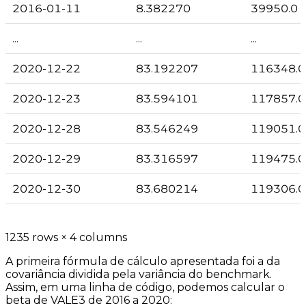
2016-01-11
8.382270
39950.0
...
...
...
2020-12-22
83.192207
116348.0
2020-12-23
83.594101
117857.0
2020-12-28
83.546249
119051.0
2020-12-29
83.316597
119475.0
2020-12-30
83.680214
119306.0
1235 rows × 4 columns
A primeira fórmula de cálculo apresentada foi a da
covariância
dividida pela
variância do benchmark
.
Assim, em uma linha de código, podemos calcular o
beta de VALE3 de 2016 a 2020: