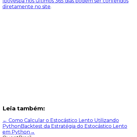
Ibovespa nos últimos 365 dias podem ser conferidos
diretamente no site
.
Leia também:
←
Como Calcular o Estocástico Lento Utilizando
Python
Backtest da Estratégia do Estocástico Lento
em Python
→