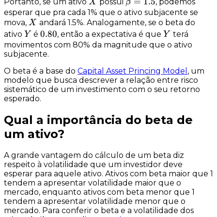
X
β
=
1.5
Portanto, se um ativo
possui
, podemos
X
β
=
esperar que pra cada 1% que o ativo subjacente se
X
mova,
andará 1.5%. Analogamente, se o beta do
X
1.5
Y
0.80
0.80
Y
ativo
é
, então a expectativa é que
terá
Y
Y
movimentos com 80% da magnitude que o ativo
subjacente.
O beta é a base do
Capital Asset Princing Model
, um
modelo que busca descrever a relação entre risco
sistemático de um investimento com o seu retorno
esperado.
Qual a importância do beta de
um ativo?
A grande vantagem do cálculo de um beta diz
respeito à
volatilidade
que um investidor deve
esperar para aquele ativo. Ativos com
beta maior que 1
tendem a apresentar volatilidade
maior que o
mercado
, enquanto ativos com
beta menor que 1
tendem a apresentar volatilidade
menor que o
mercado
. Para conferir o beta e a volatilidade dos