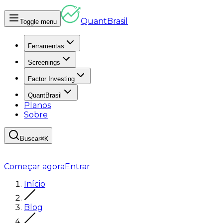
Quant
Brasil
Toggle menu
Ferramentas
Screenings
Factor Investing
QuantBrasil
Planos
Sobre
Buscar
⌘K
Começar agora
Entrar
Início
Blog