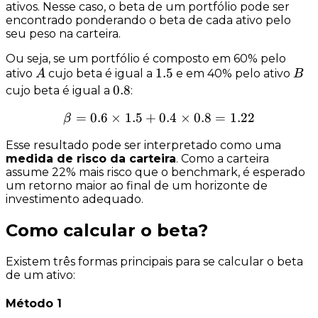
ativos. Nesse caso, o beta de um portfólio pode ser
encontrado ponderando o beta de cada ativo pelo
seu peso na carteira.
Ou seja, se um portfólio é composto em 60% pelo
A
1.5
1.5
B
ativo
cujo beta é igual a
e em 40% pelo ativo
A
B
0.8
0.8
cujo beta é igual a
:
=
0.6
×
1.5
+
\beta = 0.6 \times 1.5 + 0
0.4
×
0.8
=
1.22
β
Esse resultado pode ser interpretado como uma
medida de risco da carteira
. Como a carteira
assume 22% mais risco que o benchmark, é esperado
um
retorno
maior ao final de um horizonte de
investimento adequado.
Como calcular o beta?
Existem três formas principais para se calcular o beta
de um ativo:
Método 1