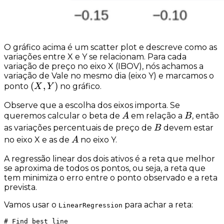
O gráfico acima é um
scatter plot
e descreve como as
variações entre X e Y se relacionam. Para cada
variação de preço no eixo X (IBOV), nós achamos a
variação de Vale no mesmo dia (eixo Y) e marcamos o
(X,Y)
(
,
)
ponto
no gráfico.
X
Y
Observe que a escolha dos eixos importa. Se
A
B
queremos calcular o beta de
em relação a
, então
A
B
B
as variações percentuais de preço de
devem estar
B
A
no eixo X e as de
no eixo Y.
A
A regressão linear dos dois ativos é a reta que melhor
se aproxima de todos os pontos, ou seja, a reta que
tem
minimiza o erro entre o ponto observado e a reta
prevista
.
Vamos usar o
para achar a reta:
LinearRegression
# Find best line
