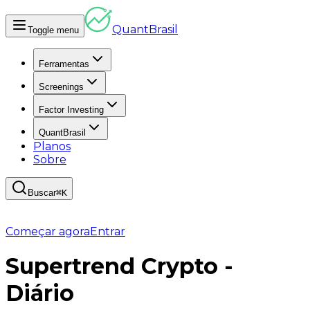
Quant
Brasil
Toggle menu
Ferramentas
Screenings
Factor Investing
QuantBrasil
Planos
Sobre
Buscar
⌘K
Começar agora
Entrar
Supertrend Crypto -
Diário