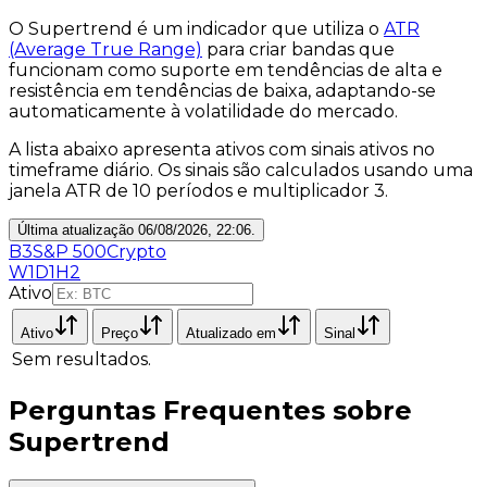
O Supertrend é um indicador que utiliza o
ATR
(Average True Range)
para criar bandas que
funcionam como suporte em tendências de alta e
resistência em tendências de baixa, adaptando-se
automaticamente à volatilidade do mercado.
A lista abaixo apresenta ativos com sinais ativos no
timeframe
diário
. Os sinais são calculados usando uma
janela ATR de 10 períodos e multiplicador 3.
Última atualização
06/08/2026, 22:06
.
B3
S&P 500
Crypto
W1
D1
H2
Ativo
Ativo
Preço
Atualizado em
Sinal
Sem resultados.
Perguntas Frequentes sobre
Supertrend