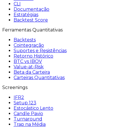
CLI
Documentação
Estratégias
Backtest Score
Ferramentas Quantitativas
Backtests
Cointegração
Suportes e Resistências
Retorno Histórico
BTC vs IBOV
Value-at-Risk
Beta da Carteira
Carteiras Quantitativas
Screenings
IFR2
Setup 123
Estocástico Lento
Candle Pavio
Turnaround
Trap na Média