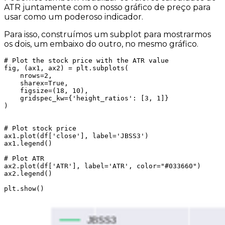
ATR juntamente com o nosso gráfico de preço para
usar como um poderoso indicador.
Para isso, construímos um subplot para mostrarmos
os dois, um embaixo do outro, no mesmo gráfico.
# Plot the stock price with the ATR value

fig, (ax1, ax2) = plt.subplots(

    nrows=2,

    sharex=True, 

    figsize=(18, 10), 

    gridspec_kw={'height_ratios': [3, 1]}

)

# Plot stock price

ax1.plot(df['close'], label='JBSS3')

ax1.legend()

# Plot ATR

ax2.plot(df['ATR'], label='ATR', color="#033660")

ax2.legend()

plt.show()