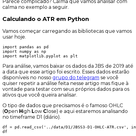
Parece complicado? Calma que vamos análisar com
calma no exemplo a seguir.
Calculando o ATR em Python
Vamos começar carregando as bibliotecas que vamos
usar hoje.
import pandas as pd

import numpy as np

import matplotlib.pyplot as plt 
Para análise, vamos baixar os dados da JBS de 2019 até
a data que esse artigo foi escrito. Esses dados estarão
disponíveis no nosso
grupo do telegram
se você
quiser repetir a análise feita nesse artigo mas fique à
vontade para testar com seus próprios dados para os
ativos que você queira analisar.
O tipo de dados que precisamos é o famoso OHLC
(
O
pen
H
igh
L
ow
C
lose) e aqui estaremos analisando
no
timeframe
D1 (diário).
df = pd.read_csv('../data/D1/JBSS3-D1-OHLC-ATR.csv', in