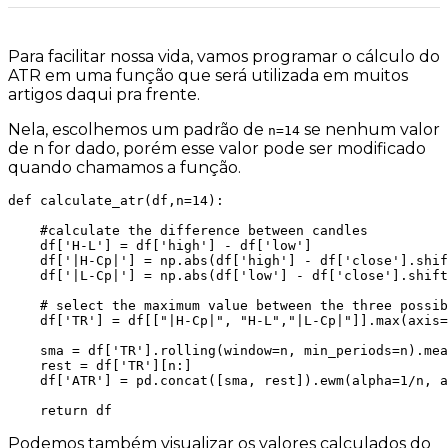
Para facilitar nossa vida, vamos programar o cálculo do
ATR em uma função que será utilizada em muitos
artigos daqui pra frente.
Nela, escolhemos um padrão de
se nenhum valor
n=14
de n for dado, porém esse valor pode ser modificado
quando chamamos a função.
def calculate_atr(df,n=14):

    #calculate the difference between candles

    df['H-L'] = df['high'] - df['low']

    df['|H-Cp|'] = np.abs(df['high'] - df['close'].shif
    df['|L-Cp|'] = np.abs(df['low'] - df['close'].shift
    # select the maximum value between the three possib
    df['TR'] = df[["|H-Cp|", "H-L","|L-Cp|"]].max(axis=
    sma = df['TR'].rolling(window=n, min_periods=n).mea
    rest = df['TR'][n:]

    df['ATR'] = pd.concat([sma, rest]).ewm(alpha=1/n, a
    return df
Podemos também visualizar os valores calculados do