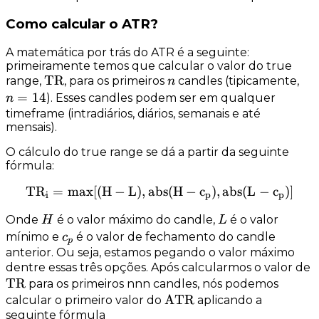
Como calcular o ATR?
A matemática por trás do ATR é a seguinte:
primeiramente temos que calcular o valor do
true
\rm
TR
n
n
range
,
, para os primeiros
candles (tipicamente,
n
TR
=
=
14
). Esses candles podem ser em
qualquer
n
14
timeframe
(intradiários, diários, semanais e até
mensais).
O cálculo do
true range
se dá a partir da seguinte
fórmula:
T
R
=
max
[(
H
−
L
)
,
abs
\rm{TR_{i}} = \text{max} [
(
H
−
c
)
,
abs
(
L
−
c
)]
i
p
p
H
L
Onde
é o valor máximo do candle,
é o valor
H
L
c_p
mínimo e
é o valor de fechamento do candle
c
p
anterior. Ou seja, estamos pegando o valor máximo
dentre essas três opções. Após calcularmos o valor de
TR
para os primeiros nnn candles, nós podemos
\rm
ATR
calcular o primeiro valor do
aplicando a
seguinte fórmula
ATR