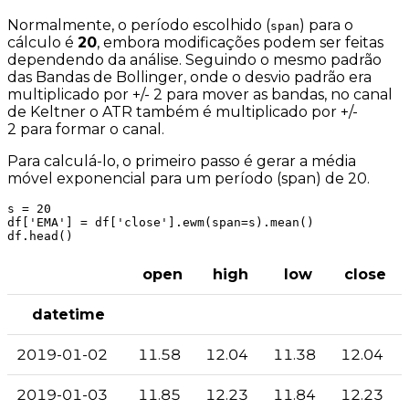
Normalmente, o período escolhido (
) para o
span
cálculo é
20
, embora modificações podem ser feitas
dependendo da análise. Seguindo o mesmo padrão
das Bandas de Bollinger, onde o desvio padrão era
multiplicado por
+/- 2
para mover as bandas, no canal
de Keltner o ATR também é multiplicado por
+/-
2
para formar o canal.
Para calculá-lo, o primeiro passo é gerar a média
móvel exponencial para um período (span) de 20.
s = 20

df['EMA'] = df['close'].ewm(span=s).mean()

df.head()
open
high
low
close
datetime
2019-01-02
11.58
12.04
11.38
12.04
2019-01-03
11.85
12.23
11.84
12.23