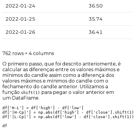
2022-01-24
36.50
2022-01-25
35.74
2022-01-26
36.41
762 rows × 4 columns
O primeiro passo, que foi descrito anteriomente, é
calcular as diferenças entre os valores máximos e
mínimos do candle assim como a diferença dos
valores máximos e mínimos do candle com o
fechamento do candle anterior. Utilizamos a
função
para pegar o valor anterior em
shift(1)
um
DataFrame
.
df['H-L'] = df['high'] - df['low']

df['|H-Cp|'] = np.abs(df['high'] - df['close'].shift(1)
df['|L-Cp|'] = np.abs(df['low'] - df['close'].shift(1))
