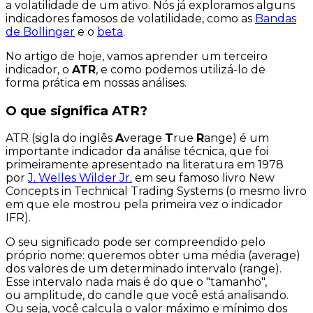
a
volatilidade
de um ativo. Nós já exploramos alguns
indicadores famosos de volatilidade, como as
Bandas
de Bollinger
e o
beta
.
No artigo de hoje, vamos aprender um terceiro
indicador, o
ATR
, e como podemos utilizá-lo de
forma
prática
em nossas análises.
O que significa ATR?
ATR (sigla do inglês
A
verage
T
rue
R
ange) é um
importante indicador da análise técnica, que foi
primeiramente apresentado na literatura em 1978
por
J. Welles Wilder Jr.
em seu famoso livro
New
Concepts in Technical Trading Systems
(o mesmo livro
em que ele mostrou pela primeira vez o indicador
IFR).
O seu significado pode ser compreendido pelo
próprio nome: queremos obter uma média (
average
)
dos valores de um determinado intervalo (range).
Esse intervalo nada mais é do que o "tamanho",
ou
amplitude
, do candle que você está analisando.
Ou seja, você calcula o valor máximo e mínimo dos