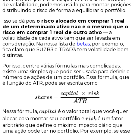
de volatilidade, podemos usá-lo para montar posições
distribuindo o risco de forma a equilibrar o portfólio.
Isso se dá pois
o risco alocado em comprar 1 real
de um determinado ativo não é o mesmo que o
risco em comprar 1 real de outro ativo
— a
volatilidade de cada ativo tem que ser levada em
consideração. Na nossa lista de
betas
, por exemplo,
fica claro que SUZB3 e TRAD3 tem volatilidade bem
distintas.
Por isso, dentre várias fórmulas mais complicadas,
existe uma simples que pode ser usada para definir o
número de ações de um portfólio. Essa fórmula, que
é função do ATR, pode ser escrita como:
×
c
a
p
i
t
a
l
r
i
s
k
shares = \frac{{capital} \
=
s
ha
res
A
TR
capital
Nessa fórmula,
é o valor total que você quer
c
a
p
i
t
a
l
risk
alocar para montar seu portfólio e
é um fator
r
i
s
k
arbitrário que define o máximo impacto diário que
uma ação pode ter no portfólio. Por exemplo, se esse