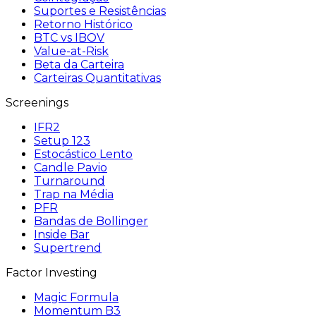
Suportes e Resistências
Retorno Histórico
BTC vs IBOV
Value-at-Risk
Beta da Carteira
Carteiras Quantitativas
Screenings
IFR2
Setup 123
Estocástico Lento
Candle Pavio
Turnaround
Trap na Média
PFR
Bandas de Bollinger
Inside Bar
Supertrend
Factor Investing
Magic Formula
Momentum B3