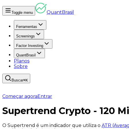
Quant
Brasil
Toggle menu
Ferramentas
Screenings
Factor Investing
QuantBrasil
Planos
Sobre
Buscar
⌘K
Começar agora
Entrar
Supertrend Crypto - 120 M
O Supertrend é um indicador que utiliza o
ATR (Avera