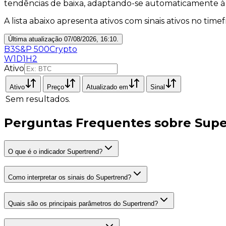
tendências de baixa, adaptando-se automaticamente à 
A lista abaixo apresenta ativos com sinais ativos no tim
Última atualização
07/08/2026, 16:10
.
B3
S&P 500
Crypto
W1
D1
H2
Ativo
Ativo
Preço
Atualizado em
Sinal
Sem resultados.
Perguntas Frequentes sobre Sup
O que é o indicador Supertrend?
Como interpretar os sinais do Supertrend?
Quais são os principais parâmetros do Supertrend?