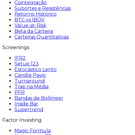
Cointegração
Suportes e Resistências
Retorno Histórico
BTC vs IBOV
Value-at-Risk
Beta da Carteira
Carteiras Quantitativas
Screenings
IFR2
Setup 123
Estocástico Lento
Candle Pavio
Turnaround
Trap na Média
PFR
Bandas de Bollinger
Inside Bar
Supertrend
Factor Investing
Magic Formula