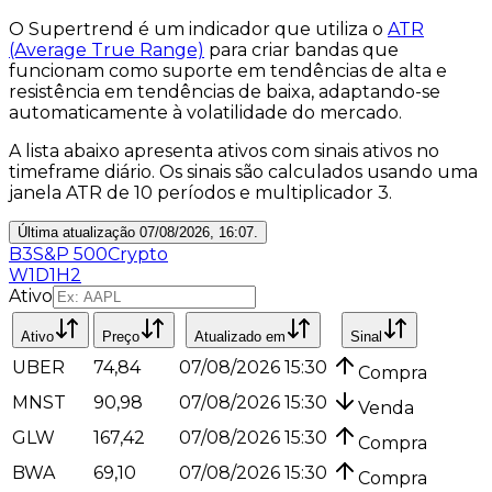
O Supertrend é um indicador que utiliza o
ATR
(Average True Range)
para criar bandas que
funcionam como suporte em tendências de alta e
resistência em tendências de baixa, adaptando-se
automaticamente à volatilidade do mercado.
A lista abaixo apresenta ativos com sinais ativos no
timeframe
diário
. Os sinais são calculados usando uma
janela ATR de 10 períodos e multiplicador 3.
Última atualização
07/08/2026, 16:07
.
B3
S&P 500
Crypto
W1
D1
H2
Ativo
Ativo
Preço
Atualizado em
Sinal
UBER
74,84
07/08/2026 15:30
Compra
MNST
90,98
07/08/2026 15:30
Venda
GLW
167,42
07/08/2026 15:30
Compra
BWA
69,10
07/08/2026 15:30
Compra