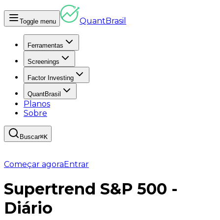
Quant
Brasil
Toggle menu
Ferramentas
Screenings
Factor Investing
QuantBrasil
Planos
Sobre
Buscar
⌘K
Começar agora
Entrar
Supertrend S&P 500 -
Diário