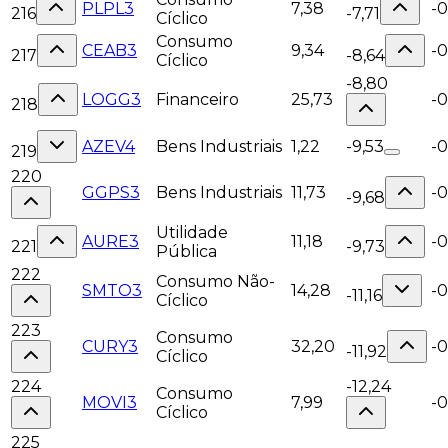
PLPL3
7,38
-0
216
-7,71
Cíclico
Consumo
CEAB3
9,34
-0
217
-8,64
Cíclico
-8,80
LOGG3
Financeiro
25,73
-
218
AZEV4
Bens Industriais
1,22
-9,53
-
219
220
GGPS3
Bens Industriais
11,73
-
-9,68
Utilidade
AURE3
11,18
-
221
-9,73
Pública
222
Consumo Não-
SMTO3
14,28
-0
-11,16
Cíclico
223
Consumo
CURY3
32,20
-0
-11,92
Cíclico
224
-12,24
Consumo
MOVI3
7,99
-
Cíclico
225