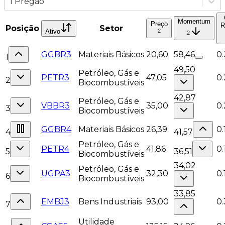
1 Pregão
Momentum
Preço
R
Posição
Setor
Ativo
2
2
GGBR3
Materiais Básicos
20,60
58,46
0
1
49,50
Petróleo, Gás e
PETR3
47,05
0
2
Biocombustíveis
42,87
Petróleo, Gás e
VBBR3
35,00
0.
3
Biocombustíveis
GGBR4
Materiais Básicos
26,39
0
4
41,57
Petróleo, Gás e
PETR4
41,86
0.
5
36,51
Biocombustíveis
34,02
Petróleo, Gás e
UGPA3
32,30
0.
6
Biocombustíveis
33,85
EMBJ3
Bens Industriais
93,00
0
7
Utilidade