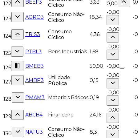
BEEF3
3,63
0
122
0,00
Cíclico
-0,00
Consumo Não-
AGRO3
18,34
-
123
Cíclico
-0,00
Consumo
TRIS3
4,36
-
124
Cíclico
-0,00
PTBL3
Bens Industriais
1,68
-0
125
BMEB3
50,90
-0,00
-0
126
-0,00
Utilidade
AMBP3
0,15
-
127
Pública
-0,00
PMAM3
Materiais Básicos
0,19
-
128
-0,00
ABCB4
Financeiro
24,16
-0
129
-0,00
Consumo Não-
NATU3
8,31
-0
130
Cíclico