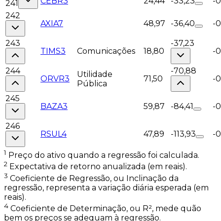
CEBR3
24,44
-33,23
-0
241
242
AXIA7
48,97
-36,40
-
243
-37,23
TIMS3
Comunicações
18,80
-0
244
-70,88
Utilidade
ORVR3
71,50
-
Pública
245
BAZA3
59,87
-84,41
-0
246
RSUL4
47,89
-113,93
-0
1
Preço do ativo quando a regressão foi calculada.
2
Expectativa de retorno anualizada (em reais).
3
Coeficiente de Regressão, ou Inclinação da
regressão, representa a variação diária esperada (em
reais).
4
Coeficiente de Determinação, ou R², mede quão
bem os preços se adequam à regressão.