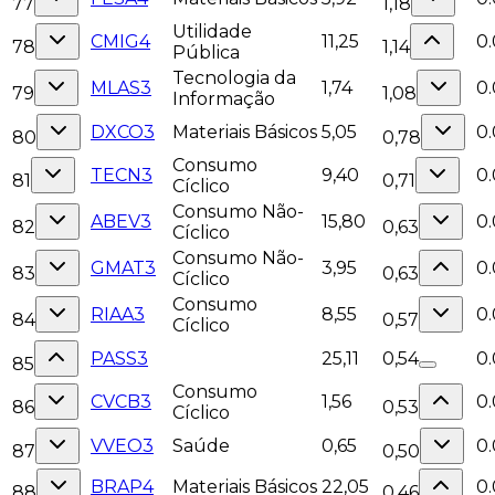
77
1,18
Utilidade
CMIG4
11,25
0.
78
1,14
Pública
Tecnologia da
MLAS3
1,74
0
79
1,08
Informação
DXCO3
Materiais Básicos
5,05
0
80
0,78
Consumo
TECN3
9,40
0.
81
0,71
Cíclico
Consumo Não-
ABEV3
15,80
0.
82
0,63
Cíclico
Consumo Não-
GMAT3
3,95
0
83
0,63
Cíclico
Consumo
RIAA3
8,55
0
84
0,57
Cíclico
PASS3
25,11
0,54
0
85
Consumo
CVCB3
1,56
0
86
0,53
Cíclico
VVEO3
Saúde
0,65
0
87
0,50
BRAP4
Materiais Básicos
22,05
0.
88
0,46