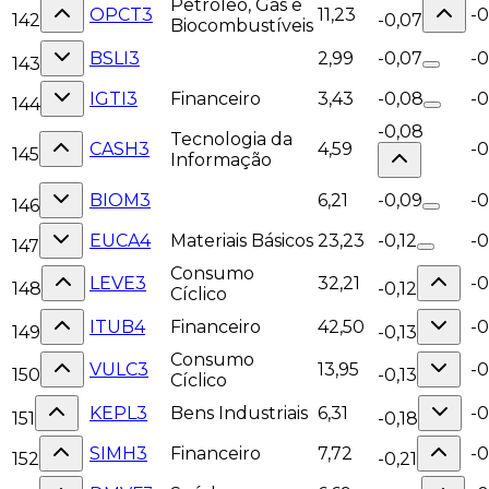
Petróleo, Gás e
OPCT3
11,23
-
142
-0,07
Biocombustíveis
BSLI3
2,99
-0,07
-
143
IGTI3
Financeiro
3,43
-0,08
-
144
-0,08
Tecnologia da
CASH3
4,59
-
145
Informação
BIOM3
6,21
-0,09
-
146
EUCA4
Materiais Básicos
23,23
-0,12
-0
147
Consumo
LEVE3
32,21
-0
148
-0,12
Cíclico
ITUB4
Financeiro
42,50
-0
149
-0,13
Consumo
VULC3
13,95
-
150
-0,13
Cíclico
KEPL3
Bens Industriais
6,31
-
151
-0,18
SIMH3
Financeiro
7,72
-
152
-0,21