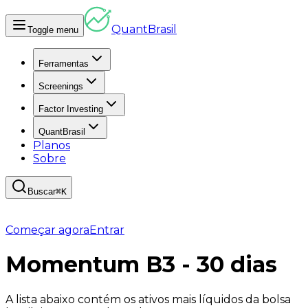
Quant
Brasil
Toggle menu
Ferramentas
Screenings
Factor Investing
QuantBrasil
Planos
Sobre
Buscar
⌘K
Começar agora
Entrar
Momentum B3 - 30 dias
A lista abaixo contém os ativos
mais líquidos da bolsa