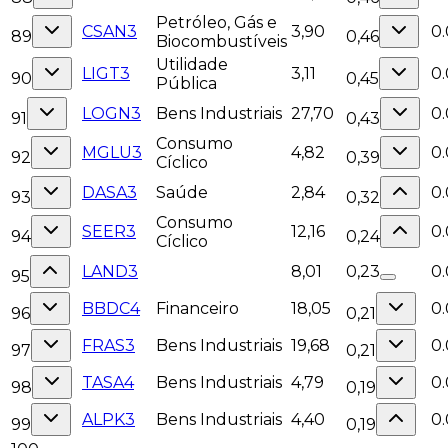
Petróleo, Gás e
CSAN3
3,90
0
89
0,46
Biocombustíveis
Utilidade
LIGT3
3,11
0
90
0,45
Pública
LOGN3
Bens Industriais
27,70
0.
91
0,43
Consumo
MGLU3
4,82
0.
92
0,39
Cíclico
DASA3
Saúde
2,84
0
93
0,32
Consumo
SEER3
12,16
0.
94
0,24
Cíclico
LAND3
8,01
0,23
0.
95
BBDC4
Financeiro
18,05
0.
96
0,21
FRAS3
Bens Industriais
19,68
0
97
0,21
TASA4
Bens Industriais
4,79
0
98
0,19
ALPK3
Bens Industriais
4,40
0
99
0,19