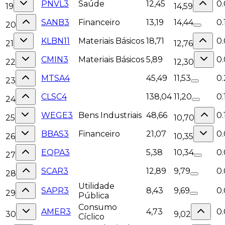
PNVL3
Saúde
12,45
0
19
14,59
SANB3
Financeiro
13,19
14,44
0.
20
KLBN11
Materiais Básicos
18,71
0
21
12,76
CMIN3
Materiais Básicos
5,89
0
22
12,30
MTSA4
45,49
11,53
0
23
CLSC4
138,04
11,20
0.
24
WEGE3
Bens Industriais
48,66
0.
25
10,70
BBAS3
Financeiro
21,07
0.
26
10,35
EQPA3
5,38
10,34
0
27
SCAR3
12,89
9,79
0
28
Utilidade
SAPR3
8,43
9,69
0
29
Pública
Consumo
AMER3
4,73
0
30
9,02
Cíclico