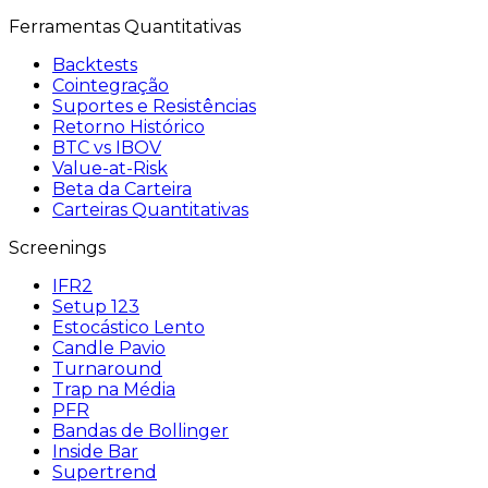
Ferramentas Quantitativas
Backtests
Cointegração
Suportes e Resistências
Retorno Histórico
BTC vs IBOV
Value-at-Risk
Beta da Carteira
Carteiras Quantitativas
Screenings
IFR2
Setup 123
Estocástico Lento
Candle Pavio
Turnaround
Trap na Média
PFR
Bandas de Bollinger
Inside Bar
Supertrend