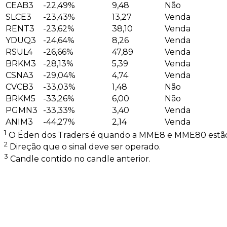
CEAB3
-22,49%
9,48
Não
SLCE3
-23,43%
13,27
Venda
RENT3
-23,62%
38,10
Venda
YDUQ3
-24,64%
8,26
Venda
RSUL4
-26,66%
47,89
Venda
BRKM3
-28,13%
5,39
Venda
CSNA3
-29,04%
4,74
Venda
CVCB3
-33,03%
1,48
Não
BRKM5
-33,26%
6,00
Não
PGMN3
-33,33%
3,40
Venda
ANIM3
-44,27%
2,14
Venda
1
O Éden dos Traders é quando a MME8 e MME80 estão
2
Direção que o sinal deve ser operado.
3
Candle contido no candle anterior.