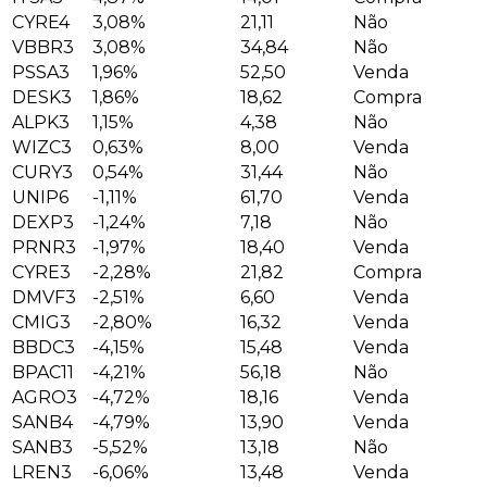
CYRE4
3,08%
21,11
Não
VBBR3
3,08%
34,84
Não
PSSA3
1,96%
52,50
Venda
DESK3
1,86%
18,62
Compra
ALPK3
1,15%
4,38
Não
WIZC3
0,63%
8,00
Venda
CURY3
0,54%
31,44
Não
UNIP6
-1,11%
61,70
Venda
DEXP3
-1,24%
7,18
Não
PRNR3
-1,97%
18,40
Venda
CYRE3
-2,28%
21,82
Compra
DMVF3
-2,51%
6,60
Venda
CMIG3
-2,80%
16,32
Venda
BBDC3
-4,15%
15,48
Venda
BPAC11
-4,21%
56,18
Não
AGRO3
-4,72%
18,16
Venda
SANB4
-4,79%
13,90
Venda
SANB3
-5,52%
13,18
Não
LREN3
-6,06%
13,48
Venda