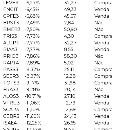
LEVE3
-6,27%
32,27
Compra
ENGI11
-6,45%
49,33
Venda
CPFE3
-6,68%
45,67
Venda
BRST3
-7,49%
2,84
Não
BMEB3
-7,50%
50,90
Não
TRIS3
-7,73%
4,30
Compra
ALUP11
-7,77%
32,27
Venda
RIAA3
-7,77%
8,55
Venda
PRIO3
-7,86%
58,30
Não
RAPT4
-7,89%
5,02
Não
PASS3
-8,32%
25,11
Compra
SEER3
-8,97%
12,28
Compra
TOTS3
-9,17%
31,98
Compra
FRAS3
-9,28%
20,14
Não
ALOS3
-10,71%
27,10
Venda
VTRU3
-11,06%
12,79
Venda
SCAR3
-11,10%
12,89
Compra
CEBR5
-11,60%
24,43
Venda
ISAE4
-12,25%
26,65
Venda
SAPR3
-12,37%
8,43
Compra