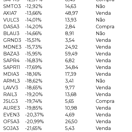
SMTO3
-12,92%
14,63
Não
AXIA7
-13,66%
48,97
Venda
VULC3
-14,01%
13,93
Não
DASA3
-14,20%
2,84
Compra
BLAU3
-14,66%
8,91
Não
GRND3
-15,51%
3,54
Venda
MDNE3
-15,73%
24,92
Venda
BAZA3
-15,95%
59,49
Venda
SAPR4
-16,83%
6,82
Venda
SAPR11
-17,69%
34,84
Venda
MDIA3
-18,16%
17,39
Venda
ARML3
-18,62%
3,41
Não
LAVV3
-18,65%
9,77
Venda
RAIL3
-19,20%
13,68
Venda
JSLG3
-19,74%
5,65
Compra
AURE3
-19,85%
10,98
Venda
EVEN3
-20,37%
4,69
Venda
OFSA3
-20,99%
26,50
Venda
SOJA3
-21,65%
5,43
Venda