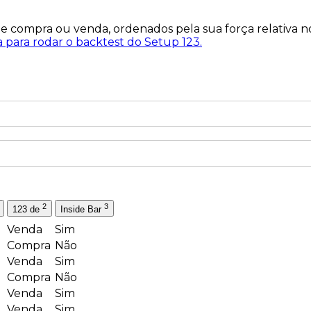
de
compra
ou
venda
, ordenados pela sua
força relativa
no
a para rodar o backtest do Setup 123.
2
3
123 de
Inside Bar
Venda
Sim
Compra
Não
Venda
Sim
Compra
Não
Venda
Sim
Venda
Sim