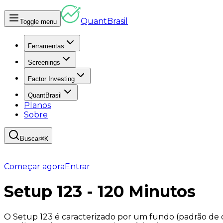
Quant
Brasil
Toggle menu
Ferramentas
Screenings
Factor Investing
QuantBrasil
Planos
Sobre
Buscar
⌘K
Começar agora
Entrar
Setup 123 - 120 Minutos
O
Setup 123
é caracterizado por um
fundo
(padrão de