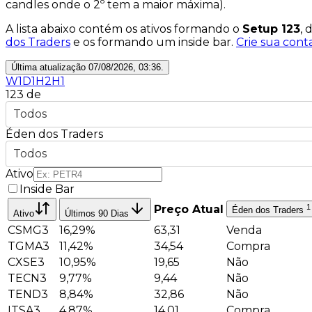
candles onde o 2º tem a maior máxima).
A lista abaixo contém os ativos formando o
Setup 123
, 
dos Traders
e os formando um
inside bar
.
Crie sua cont
Última atualização
07/08/2026, 03:36
.
W1
D1
H2
H1
123 de
Todos
Éden dos Traders
Todos
Ativo
Inside Bar
Preço Atual
1
Éden dos Traders
Ativo
Últimos 90 Dias
CSMG3
16,29%
63,31
Venda
TGMA3
11,42%
34,54
Compra
CXSE3
10,95%
19,65
Não
TECN3
9,77%
9,44
Não
TEND3
8,84%
32,86
Não
ITSA3
4,87%
14,01
Compra