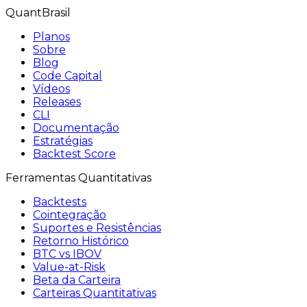
QuantBrasil
Planos
Sobre
Blog
Code Capital
Vídeos
Releases
CLI
Documentação
Estratégias
Backtest Score
Ferramentas Quantitativas
Backtests
Cointegração
Suportes e Resistências
Retorno Histórico
BTC vs IBOV
Value-at-Risk
Beta da Carteira
Carteiras Quantitativas