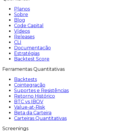
Planos
Sobre
Blog
Code Capital
Vídeos
Releases
CLI
Documentação
Estratégias
Backtest Score
Ferramentas Quantitativas
Backtests
Cointegração
Suportes e Resistências
Retorno Histórico
BTC vs IBOV
Value-at-Risk
Beta da Carteira
Carteiras Quantitativas
Screenings