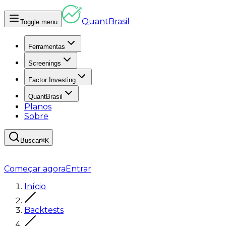
Quant
Brasil
Toggle menu
Ferramentas
Screenings
Factor Investing
QuantBrasil
Planos
Sobre
Buscar
⌘K
Começar agora
Entrar
Início
Backtests