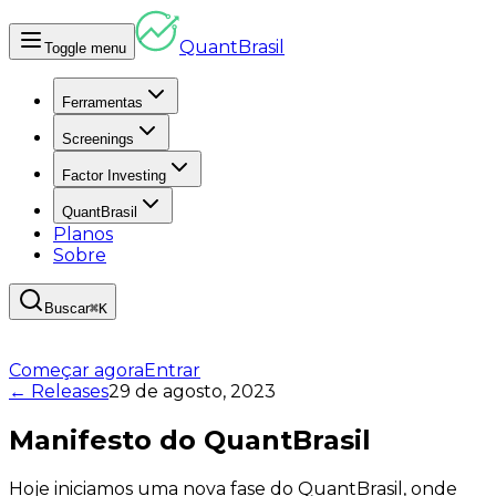
Quant
Brasil
Toggle menu
Ferramentas
Screenings
Factor Investing
QuantBrasil
Planos
Sobre
Buscar
⌘K
Começar agora
Entrar
← Releases
29 de agosto, 2023
Manifesto do QuantBrasil
Hoje iniciamos uma nova fase do QuantBrasil, onde