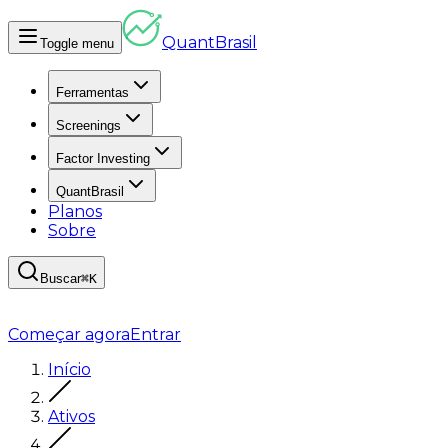
Quant
Brasil
Toggle menu
Ferramentas
Screenings
Factor Investing
QuantBrasil
Planos
Sobre
Buscar
⌘K
Começar agora
Entrar
Início
Ativos