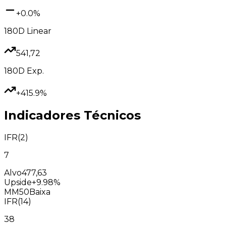
+0.0%
180D
Linear
541,72
180D
Exp.
+415.9%
Indicadores Técnicos
IFR(2)
7
Alvo
477,63
Upside
+9.98%
MM50
Baixa
IFR(14)
38