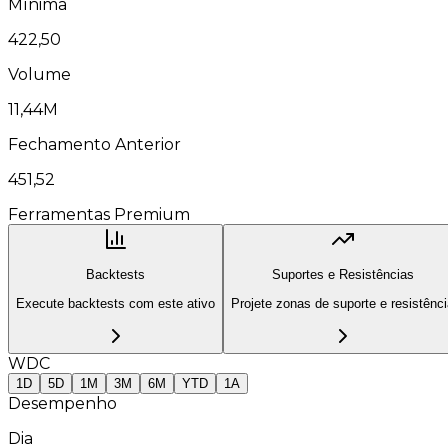
Mínima
422,50
Volume
11,44M
Fechamento Anterior
451,52
Ferramentas Premium
Backtests
Suportes e Resistências
Execute backtests com este ativo
Projete zonas de suporte e resistênc
WDC
1D
5D
1M
3M
6M
YTD
1A
Desempenho
Dia