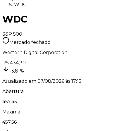
WDC
WDC
S&P 500
Mercado fechado
Western Digital Corporation
R$
434,30
-3,81
%
Atualizado em
07/08/2026 às 17:15
Abertura
457,45
Máxima
457,56