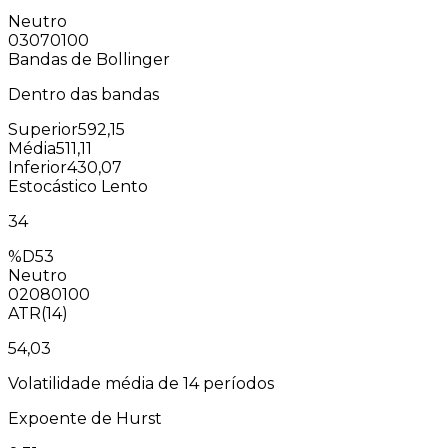
Neutro
0
30
70
100
Bandas de Bollinger
Dentro das bandas
Superior
592,15
Média
511,11
Inferior
430,07
Estocástico Lento
34
%D
53
Neutro
0
20
80
100
ATR(14)
54,03
Volatilidade média de 14 períodos
Expoente de Hurst