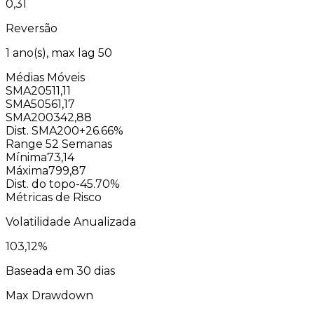
0,31
Reversão
1
ano(s), max lag
50
Médias Móveis
SMA20
511,11
SMA50
561,17
SMA200
342,88
Dist. SMA200
+26.66%
Range 52 Semanas
Mínima
73,14
Máxima
799,87
Dist. do topo
-45.70%
Métricas de Risco
Volatilidade Anualizada
103,12
%
Baseada em 30 dias
Max Drawdown