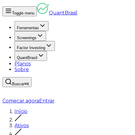
Quant
Brasil
Toggle menu
Ferramentas
Screenings
Factor Investing
QuantBrasil
Planos
Sobre
Buscar
⌘K
Começar agora
Entrar
Início
Ativos