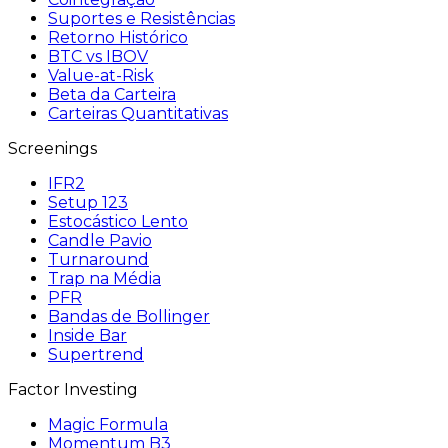
Suportes e Resistências
Retorno Histórico
BTC vs IBOV
Value-at-Risk
Beta da Carteira
Carteiras Quantitativas
Screenings
IFR2
Setup 123
Estocástico Lento
Candle Pavio
Turnaround
Trap na Média
PFR
Bandas de Bollinger
Inside Bar
Supertrend
Factor Investing
Magic Formula
Momentum B3