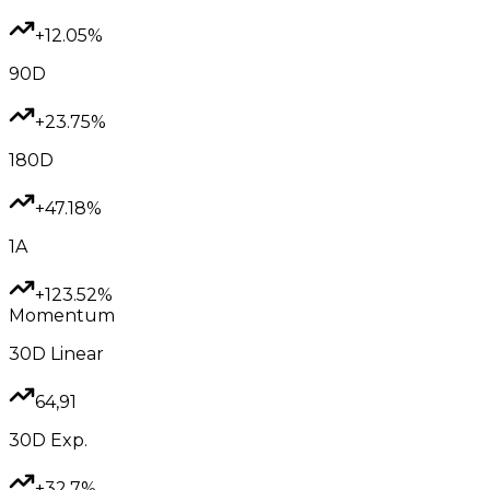
+12.05%
90D
+23.75%
180D
+47.18%
1A
+123.52%
Momentum
30D
Linear
64,91
30D
Exp.
+32.7%