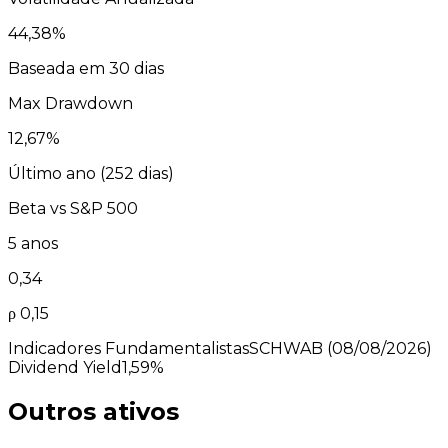
44,38
%
Baseada em 30 dias
Max Drawdown
12,67
%
Último ano (
252
dias)
Beta vs
S&P 500
5 anos
0,34
ρ
0,15
Indicadores Fundamentalistas
SCHWAB
(08/08/2026)
Dividend Yield
1,59%
Outros ativos