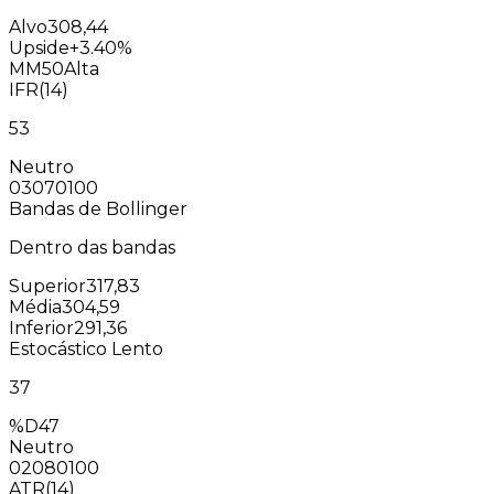
Alvo
308,44
Upside
+3.40%
MM50
Alta
IFR(14)
53
Neutro
0
30
70
100
Bandas de Bollinger
Dentro das bandas
Superior
317,83
Média
304,59
Inferior
291,36
Estocástico Lento
37
%D
47
Neutro
0
20
80
100
ATR(14)