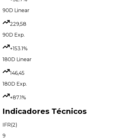
90D
Linear
229,58
90D
Exp.
+153.1%
180D
Linear
146,45
180D
Exp.
+87.1%
Indicadores Técnicos
IFR(2)
9