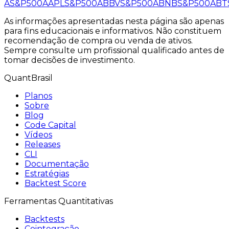
A
S&P500
AAPL
S&P500
ABBV
S&P500
ABNB
S&P500
ABT
As informações apresentadas nesta página são apenas
para fins educacionais e informativos. Não constituem
recomendação de compra ou venda de ativos.
Sempre consulte um profissional qualificado antes de
tomar decisões de investimento.
QuantBrasil
Planos
Sobre
Blog
Code Capital
Vídeos
Releases
CLI
Documentação
Estratégias
Backtest Score
Ferramentas Quantitativas
Backtests
Cointegração