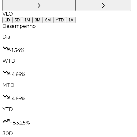
VLO
1D
5D
1M
3M
6M
YTD
1A
Desempenho
Dia
-1.54%
WTD
-4.66%
MTD
-4.66%
YTD
+83.25%
30D