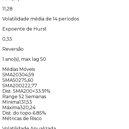
11,28
Volatilidade média de 14 períodos
Expoente de Hurst
0,33
Reversão
1
ano(s), max lag
50
Médias Móveis
SMA20
304,59
SMA50
275,60
SMA200
222,77
Dist. SMA200
+33.91%
Range 52 Semanas
Mínima
131,53
Máxima
320,24
Dist. do topo
-6.85%
Métricas de Risco
Volatilidade Anualizada