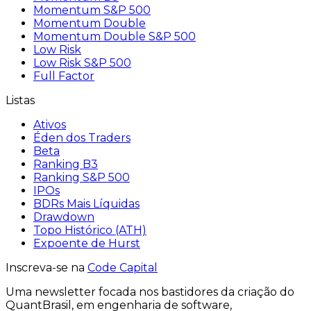
Momentum S&P 500
Momentum Double
Momentum Double S&P 500
Low Risk
Low Risk S&P 500
Full Factor
Listas
Ativos
Éden dos Traders
Beta
Ranking B3
Ranking S&P 500
IPOs
BDRs Mais Líquidas
Drawdown
Topo Histórico (ATH)
Expoente de Hurst
Inscreva-se na
Code Capital
Uma
newsletter
focada nos bastidores
da criação
do
QuantBrasil
, em engenharia de software,