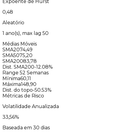
Expoente de Hurst
0,48
Aleatório
1
ano(s), max lag
50
Médias Móveis
SMA20
74,49
SMA50
75,20
SMA200
83,78
Dist. SMA200
-12.08%
Range 52 Semanas
Mínima
60,11
Máxima
148,90
Dist. do topo
-50.53%
Métricas de Risco
Volatilidade Anualizada
33,56
%
Baseada em 30 dias