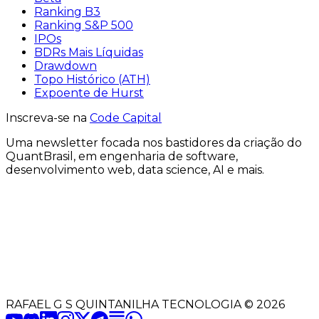
Ranking B3
Ranking S&P 500
IPOs
BDRs Mais Líquidas
Drawdown
Topo Histórico (ATH)
Expoente de Hurst
Inscreva-se na
Code Capital
Uma
newsletter
focada nos bastidores
da criação
do
QuantBrasil
, em engenharia de software,
desenvolvimento web, data science, AI e mais.
RAFAEL G S QUINTANILHA TECNOLOGIA
©
2026