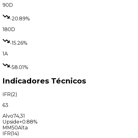
90D
-20.89%
180D
-15.26%
1A
-58.01%
Indicadores Técnicos
IFR(2)
63
Alvo
74,31
Upside
+0.88%
MM50
Alta
IFR(14)