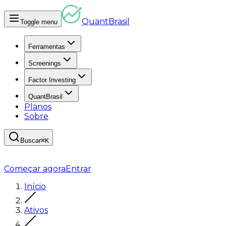
Quant
Brasil
Toggle menu
Ferramentas
Screenings
Factor Investing
QuantBrasil
Planos
Sobre
Buscar
⌘K
Começar agora
Entrar
Início
Ativos