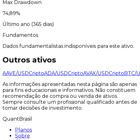
Max Drawdown
74,89
%
Último ano (
365
dias)
Fundamentos
Dados fundamentalistas indisponíveis para este ativo.
Outros ativos
AAVE/USD
Cripto
ADA/USD
Cripto
AVAX/USD
Cripto
BTC/
As informações apresentadas nesta página são apenas
para fins educacionais e informativos. Não constituem
recomendação de compra ou venda de ativos.
Sempre consulte um profissional qualificado antes de
tomar decisões de investimento.
QuantBrasil
Planos
Sobre