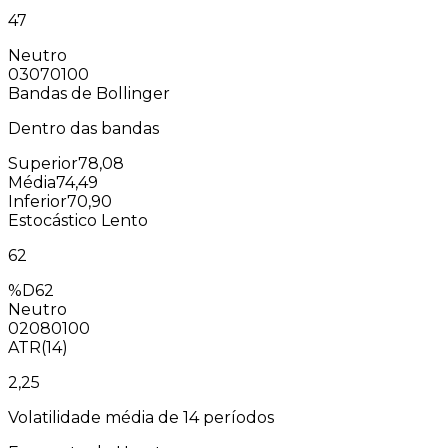
47
Neutro
0
30
70
100
Bandas de Bollinger
Dentro das bandas
Superior
78,08
Média
74,49
Inferior
70,90
Estocástico Lento
62
%D
62
Neutro
0
20
80
100
ATR(14)
2,25
Volatilidade média de 14 períodos