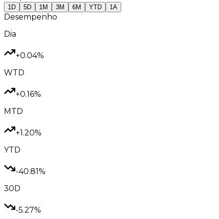
1D
5D
1M
3M
6M
YTD
1A
Desempenho
Dia
+0.04%
WTD
+0.16%
MTD
+1.20%
YTD
-40.81%
30D
-5.27%