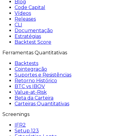
Blog
Code Capital
Vídeos
Releases
CLI
Documentação
Estratégias
Backtest Score
Ferramentas Quantitativas
Backtests
Cointegração
Suportes e Resistências
Retorno Histórico
BTC vs IBOV
Value-at-Risk
Beta da Carteira
Carteiras Quantitativas
Screenings
IFR2
Setup 123