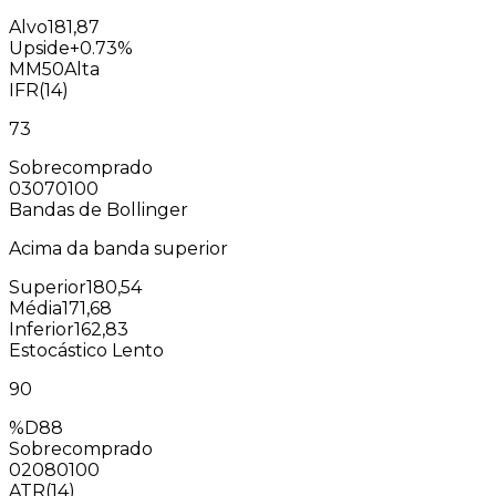
Alvo
181,87
Upside
+0.73%
MM50
Alta
IFR(14)
73
Sobrecomprado
0
30
70
100
Bandas de Bollinger
Acima da banda superior
Superior
180,54
Média
171,68
Inferior
162,83
Estocástico Lento
90
%D
88
Sobrecomprado
0
20
80
100
ATR(14)