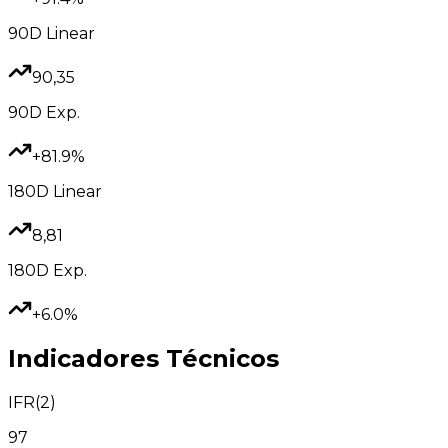
90D
Linear
90,35
90D
Exp.
+81.9%
180D
Linear
8,81
180D
Exp.
+6.0%
Indicadores Técnicos
IFR(2)
97