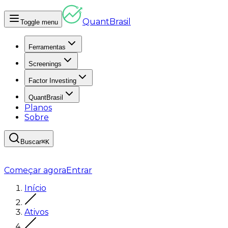
Quant
Brasil
Toggle menu
Ferramentas
Screenings
Factor Investing
QuantBrasil
Planos
Sobre
Buscar
⌘K
Começar agora
Entrar
Início
Ativos