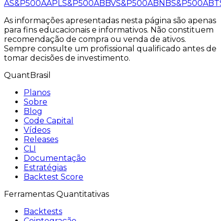
A
S&P500
AAPL
S&P500
ABBV
S&P500
ABNB
S&P500
ABT
As informações apresentadas nesta página são apenas
para fins educacionais e informativos. Não constituem
recomendação de compra ou venda de ativos.
Sempre consulte um profissional qualificado antes de
tomar decisões de investimento.
QuantBrasil
Planos
Sobre
Blog
Code Capital
Vídeos
Releases
CLI
Documentação
Estratégias
Backtest Score
Ferramentas Quantitativas
Backtests
Cointegração