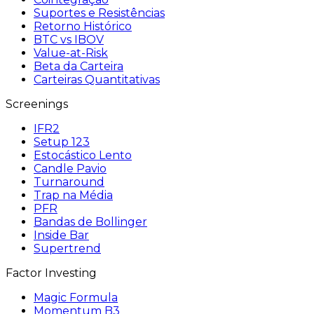
Suportes e Resistências
Retorno Histórico
BTC vs IBOV
Value-at-Risk
Beta da Carteira
Carteiras Quantitativas
Screenings
IFR2
Setup 123
Estocástico Lento
Candle Pavio
Turnaround
Trap na Média
PFR
Bandas de Bollinger
Inside Bar
Supertrend
Factor Investing
Magic Formula
Momentum B3