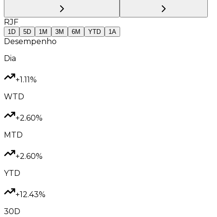
RJF
1D
5D
1M
3M
6M
YTD
1A
Desempenho
Dia
+1.11%
WTD
+2.60%
MTD
+2.60%
YTD
+12.43%
30D