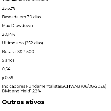
25,62
%
Baseada em 30 dias
Max Drawdown
20,14
%
Último ano (
252
dias)
Beta vs
S&P 500
5 anos
0,64
ρ
0,39
Indicadores Fundamentalistas
SCHWAB
(06/08/2026)
Dividend Yield
1,22%
Outros ativos