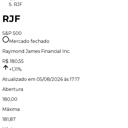
RJF
RJF
S&P 500
Mercado fechado
Raymond James Financial Inc.
R$
180,55
+
1,11
%
Atualizado em
05/08/2026 às 17:17
Abertura
180,00
Máxima
181,87