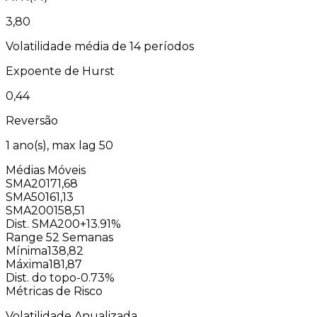
3,80
Volatilidade média de 14 períodos
Expoente de Hurst
0,44
Reversão
1
ano(s), max lag
50
Médias Móveis
SMA20
171,68
SMA50
161,13
SMA200
158,51
Dist. SMA200
+13.91%
Range 52 Semanas
Mínima
138,82
Máxima
181,87
Dist. do topo
-0.73%
Métricas de Risco
Volatilidade Anualizada