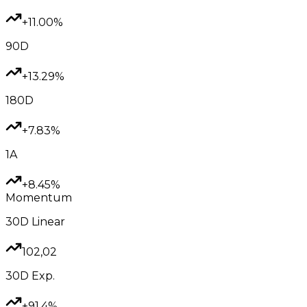
+11.00%
90D
+13.29%
180D
+7.83%
1A
+8.45%
Momentum
30D
Linear
102,02
30D
Exp.
+91.4%