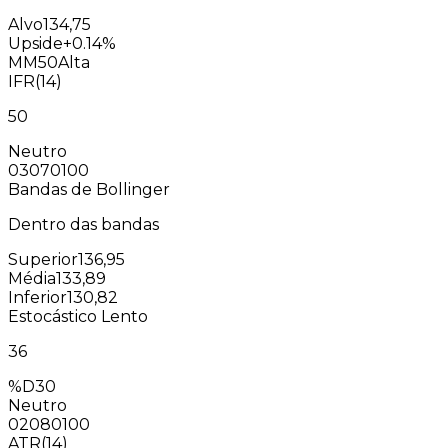
Alvo
134,75
Upside
+0.14%
MM50
Alta
IFR(14)
50
Neutro
0
30
70
100
Bandas de Bollinger
Dentro das bandas
Superior
136,95
Média
133,89
Inferior
130,82
Estocástico Lento
36
%D
30
Neutro
0
20
80
100
ATR(14)