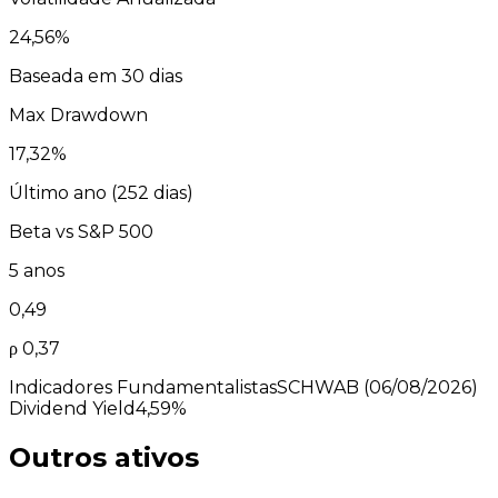
24,56
%
Baseada em 30 dias
Max Drawdown
17,32
%
Último ano (
252
dias)
Beta vs
S&P 500
5 anos
0,49
ρ
0,37
Indicadores Fundamentalistas
SCHWAB
(06/08/2026)
Dividend Yield
4,59%
Outros ativos