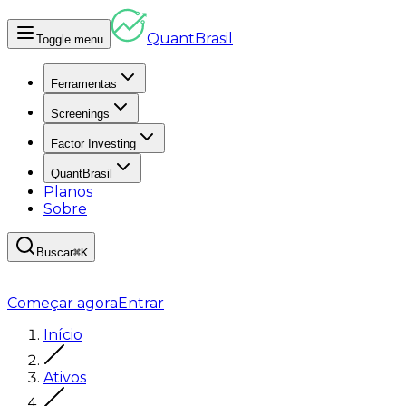
Quant
Brasil
Toggle menu
Ferramentas
Screenings
Factor Investing
QuantBrasil
Planos
Sobre
Buscar
⌘K
Começar agora
Entrar
Início
Ativos