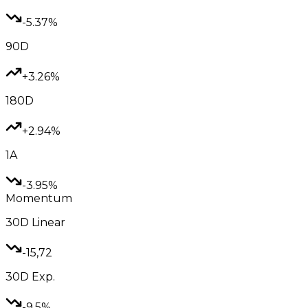
-5.37%
90D
+3.26%
180D
+2.94%
1A
-3.95%
Momentum
30D
Linear
-15,72
30D
Exp.
-9.5%