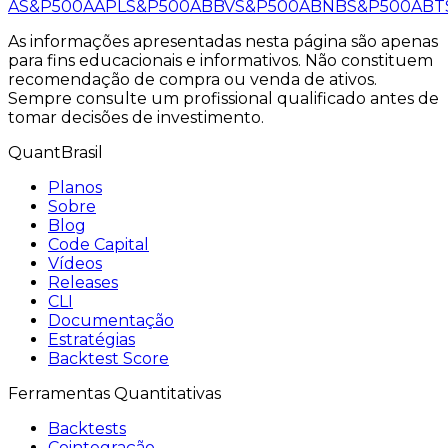
A
S&P500
AAPL
S&P500
ABBV
S&P500
ABNB
S&P500
ABT
As informações apresentadas nesta página são apenas
para fins educacionais e informativos. Não constituem
recomendação de compra ou venda de ativos.
Sempre consulte um profissional qualificado antes de
tomar decisões de investimento.
QuantBrasil
Planos
Sobre
Blog
Code Capital
Vídeos
Releases
CLI
Documentação
Estratégias
Backtest Score
Ferramentas Quantitativas
Backtests
Cointegração