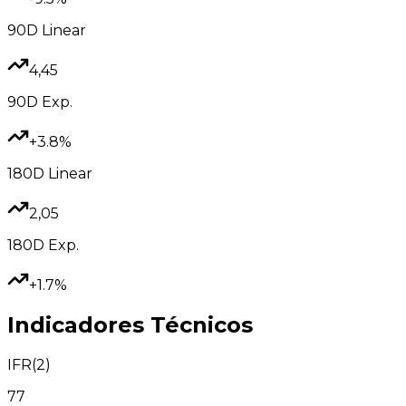
90D
Linear
4,45
90D
Exp.
+3.8%
180D
Linear
2,05
180D
Exp.
+1.7%
Indicadores Técnicos
IFR(2)
77