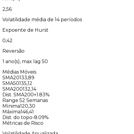
2,56
Volatilidade média de 14 períodos
Expoente de Hurst
0,42
Reversão
1
ano(s), max lag
50
Médias Móveis
SMA20
133,89
SMA50
135,12
SMA200
132,14
Dist. SMA200
+1.83%
Range 52 Semanas
Mínima
120,30
Máxima
146,41
Dist. do topo
-8.09%
Métricas de Risco
Volatilidade Anualizada