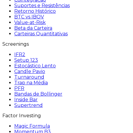
Suportes e Resistências
Retorno Histórico
BTC vs IBOV
Value-at-Risk
Beta da Carteira
Carteiras Quantitativas
Screenings
IFR2
Setup 123
Estocástico Lento
Candle Pavio
Turnaround
Trap na Média
PFR
Bandas de Bollinger
Inside Bar
Supertrend
Factor Investing
Magic Formula
Momentum B3