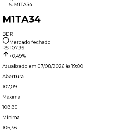
M1TA34
M1TA34
BDR
Mercado fechado
R$
107,96
+
0,49
%
Atualizado em
07/08/2026 às 19:00
Abertura
107,09
Máxima
108,89
Mínima
106,38