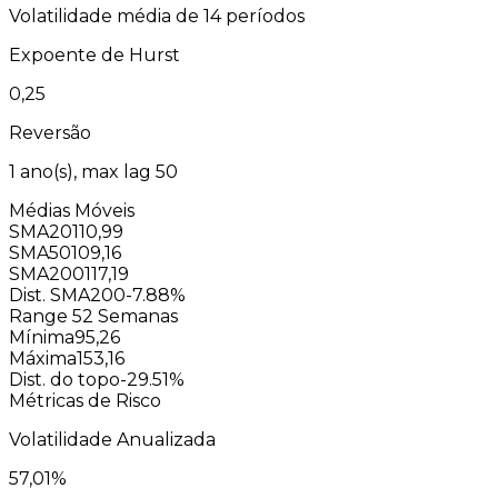
Volatilidade média de 14 períodos
Expoente de Hurst
0,25
Reversão
1
ano(s), max lag
50
Médias Móveis
SMA20
110,99
SMA50
109,16
SMA200
117,19
Dist. SMA200
-7.88%
Range 52 Semanas
Mínima
95,26
Máxima
153,16
Dist. do topo
-29.51%
Métricas de Risco
Volatilidade Anualizada
57,01
%