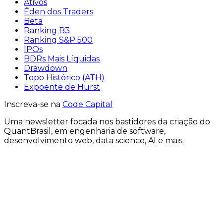
Ativos
Éden dos Traders
Beta
Ranking B3
Ranking S&P 500
IPOs
BDRs Mais Líquidas
Drawdown
Topo Histórico (ATH)
Expoente de Hurst
Inscreva-se na
Code Capital
Uma
newsletter
focada nos bastidores
da criação
do
QuantBrasil
, em engenharia de software,
desenvolvimento web, data science, AI e mais.