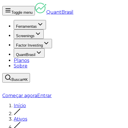
Quant
Brasil
Toggle menu
Ferramentas
Screenings
Factor Investing
QuantBrasil
Planos
Sobre
Buscar
⌘K
Começar agora
Entrar
Início
Ativos