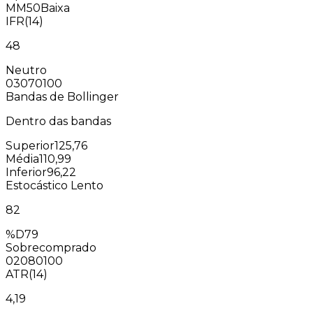
MM50
Baixa
IFR(14)
48
Neutro
0
30
70
100
Bandas de Bollinger
Dentro das bandas
Superior
125,76
Média
110,99
Inferior
96,22
Estocástico Lento
82
%D
79
Sobrecomprado
0
20
80
100
ATR(14)
4,19