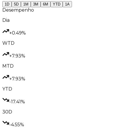
1D
5D
1M
3M
6M
YTD
1A
Desempenho
Dia
+0.49%
WTD
+7.93%
MTD
+7.93%
YTD
-17.41%
30D
-4.55%