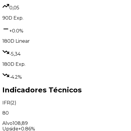
0,05
90D
Exp.
+0.0%
180D
Linear
-5,34
180D
Exp.
-4.2%
Indicadores Técnicos
IFR(2)
80
Alvo
108,89
Upside
+0.86%