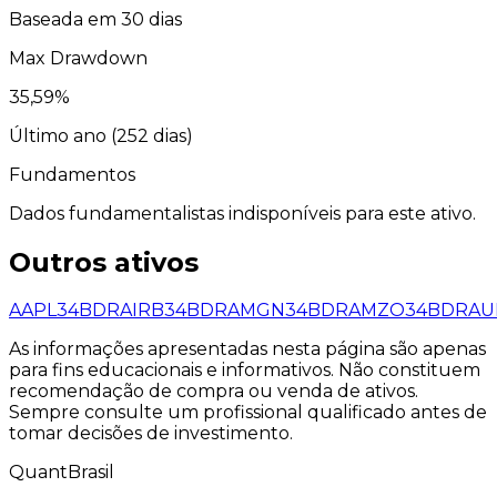
Baseada em 30 dias
Max Drawdown
35,59
%
Último ano (
252
dias)
Fundamentos
Dados fundamentalistas indisponíveis para este ativo.
Outros ativos
AAPL34
BDR
AIRB34
BDR
AMGN34
BDR
AMZO34
BDR
AU
As informações apresentadas nesta página são apenas
para fins educacionais e informativos. Não constituem
recomendação de compra ou venda de ativos.
Sempre consulte um profissional qualificado antes de
tomar decisões de investimento.
QuantBrasil