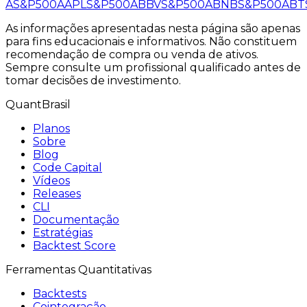
A
S&P500
AAPL
S&P500
ABBV
S&P500
ABNB
S&P500
ABT
As informações apresentadas nesta página são apenas
para fins educacionais e informativos. Não constituem
recomendação de compra ou venda de ativos.
Sempre consulte um profissional qualificado antes de
tomar decisões de investimento.
QuantBrasil
Planos
Sobre
Blog
Code Capital
Vídeos
Releases
CLI
Documentação
Estratégias
Backtest Score
Ferramentas Quantitativas
Backtests
Cointegração