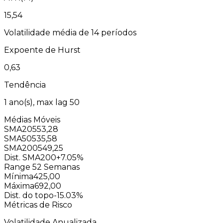
15,54
Volatilidade média de 14 períodos
Expoente de Hurst
0,63
Tendência
1
ano(s), max lag
50
Médias Móveis
SMA20
553,28
SMA50
535,58
SMA200
549,25
Dist. SMA200
+7.05%
Range 52 Semanas
Mínima
425,00
Máxima
692,00
Dist. do topo
-15.03%
Métricas de Risco
Volatilidade Anualizada