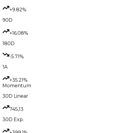
+9.82%
90D
+16.08%
180D
-5.71%
1A
+35.21%
Momentum
30D
Linear
745,13
30D
Exp.
+399.1%