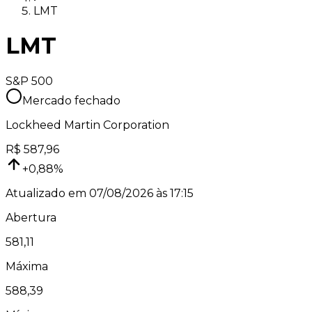
LMT
LMT
S&P 500
Mercado fechado
Lockheed Martin Corporation
R$
587,96
+
0,88
%
Atualizado em
07/08/2026 às 17:15
Abertura
581,11
Máxima
588,39