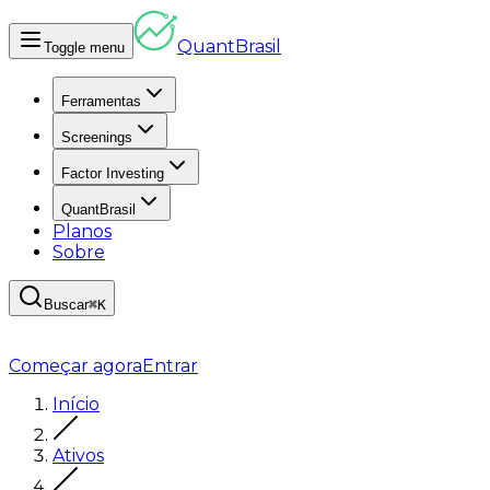
Quant
Brasil
Toggle menu
Ferramentas
Screenings
Factor Investing
QuantBrasil
Planos
Sobre
Buscar
⌘K
Começar agora
Entrar
Início
Ativos