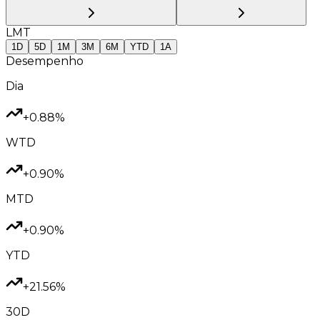
LMT
1D
5D
1M
3M
6M
YTD
1A
Desempenho
Dia
+0.88%
WTD
+0.90%
MTD
+0.90%
YTD
+21.56%
30D