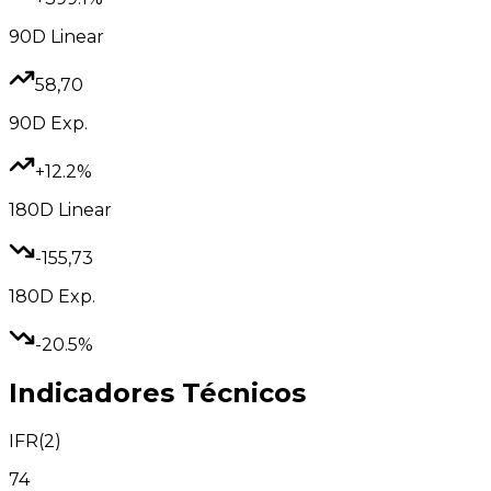
90D
Linear
58,70
90D
Exp.
+12.2%
180D
Linear
-155,73
180D
Exp.
-20.5%
Indicadores Técnicos
IFR(2)
74