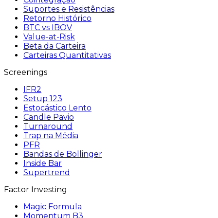
Suportes e Resistências
Retorno Histórico
BTC vs IBOV
Value-at-Risk
Beta da Carteira
Carteiras Quantitativas
Screenings
IFR2
Setup 123
Estocástico Lento
Candle Pavio
Turnaround
Trap na Média
PFR
Bandas de Bollinger
Inside Bar
Supertrend
Factor Investing
Magic Formula
Momentum B3