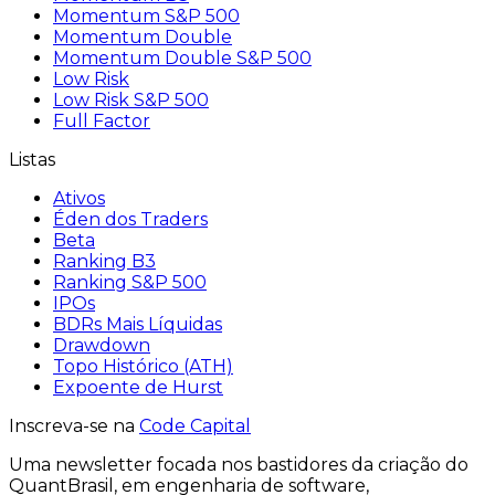
Momentum S&P 500
Momentum Double
Momentum Double S&P 500
Low Risk
Low Risk S&P 500
Full Factor
Listas
Ativos
Éden dos Traders
Beta
Ranking B3
Ranking S&P 500
IPOs
BDRs Mais Líquidas
Drawdown
Topo Histórico (ATH)
Expoente de Hurst
Inscreva-se na
Code Capital
Uma
newsletter
focada nos bastidores
da criação
do
QuantBrasil
, em engenharia de software,