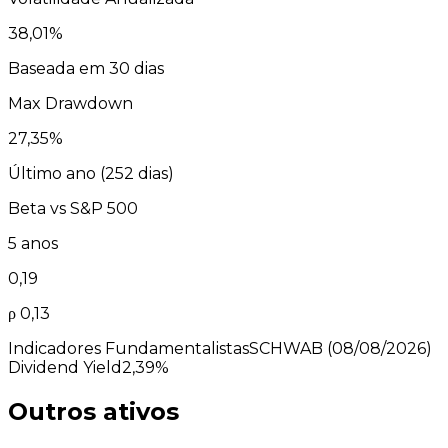
38,01
%
Baseada em 30 dias
Max Drawdown
27,35
%
Último ano (
252
dias)
Beta vs
S&P 500
5 anos
0,19
ρ
0,13
Indicadores Fundamentalistas
SCHWAB
(08/08/2026)
Dividend Yield
2,39%
Outros ativos