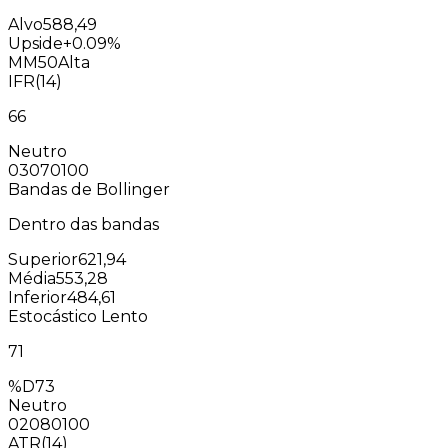
Alvo
588,49
Upside
+0.09%
MM50
Alta
IFR(14)
66
Neutro
0
30
70
100
Bandas de Bollinger
Dentro das bandas
Superior
621,94
Média
553,28
Inferior
484,61
Estocástico Lento
71
%D
73
Neutro
0
20
80
100
ATR(14)