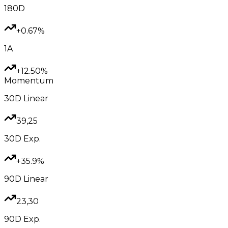
180D
+0.67%
1A
+12.50%
Momentum
30D
Linear
39,25
30D
Exp.
+35.9%
90D
Linear
23,30
90D
Exp.