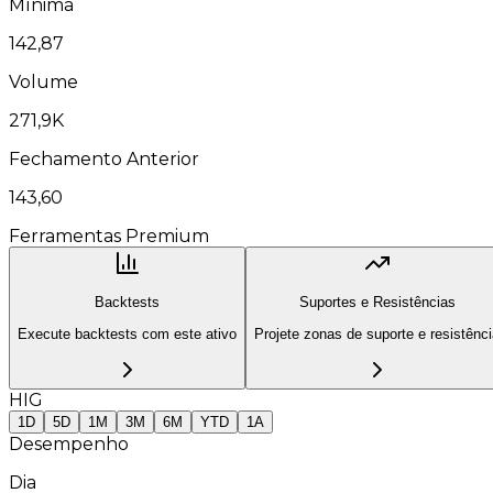
Mínima
142,87
Volume
271,9K
Fechamento Anterior
143,60
Ferramentas Premium
Backtests
Suportes e Resistências
Execute backtests com este ativo
Projete zonas de suporte e resistênc
HIG
1D
5D
1M
3M
6M
YTD
1A
Desempenho
Dia