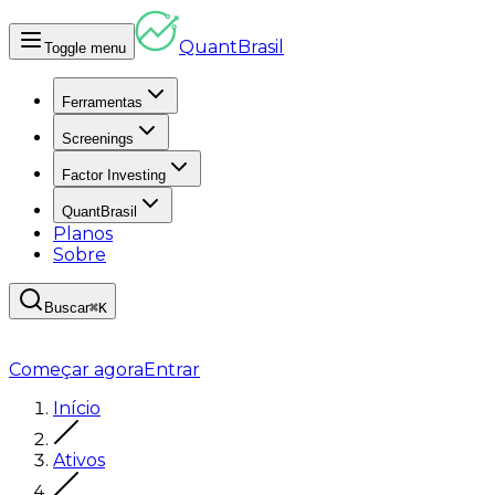
Quant
Brasil
Toggle menu
Ferramentas
Screenings
Factor Investing
QuantBrasil
Planos
Sobre
Buscar
⌘K
Começar agora
Entrar
Início
Ativos