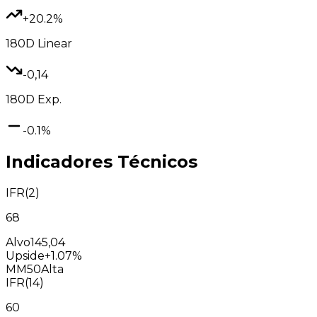
+20.2%
180D
Linear
-0,14
180D
Exp.
-0.1%
Indicadores Técnicos
IFR(2)
68
Alvo
145,04
Upside
+1.07%
MM50
Alta
IFR(14)
60