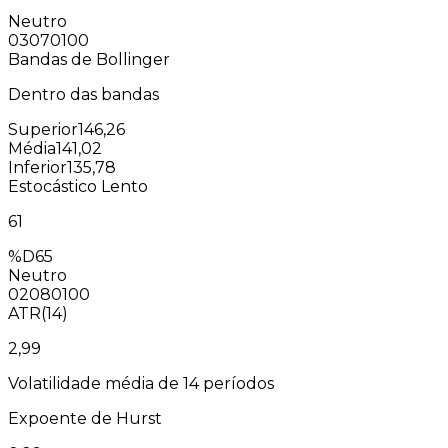
Neutro
0
30
70
100
Bandas de Bollinger
Dentro das bandas
Superior
146,26
Média
141,02
Inferior
135,78
Estocástico Lento
61
%D
65
Neutro
0
20
80
100
ATR(14)
2,99
Volatilidade média de 14 períodos
Expoente de Hurst