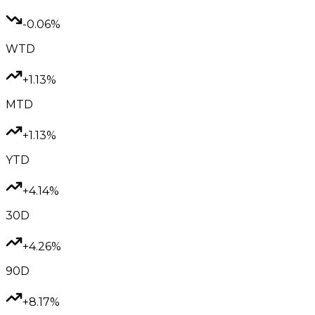
-0.06%
WTD
+1.13%
MTD
+1.13%
YTD
+4.14%
30D
+4.26%
90D
+8.17%