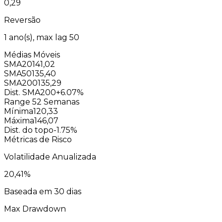
0,29
Reversão
1
ano(s), max lag
50
Médias Móveis
SMA20
141,02
SMA50
135,40
SMA200
135,29
Dist. SMA200
+6.07%
Range 52 Semanas
Mínima
120,33
Máxima
146,07
Dist. do topo
-1.75%
Métricas de Risco
Volatilidade Anualizada
20,41
%
Baseada em 30 dias
Max Drawdown