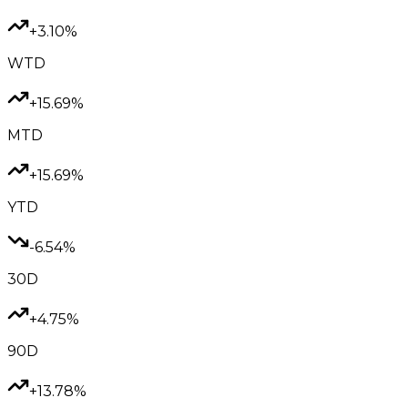
+3.10%
WTD
+15.69%
MTD
+15.69%
YTD
-6.54%
30D
+4.75%
90D
+13.78%