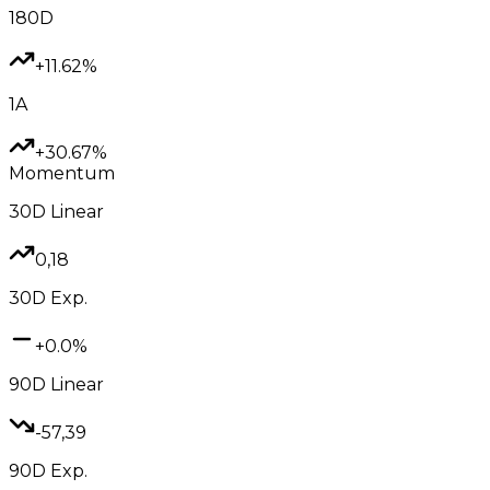
180D
+11.62%
1A
+30.67%
Momentum
30D
Linear
0,18
30D
Exp.
+0.0%
90D
Linear
-57,39
90D
Exp.