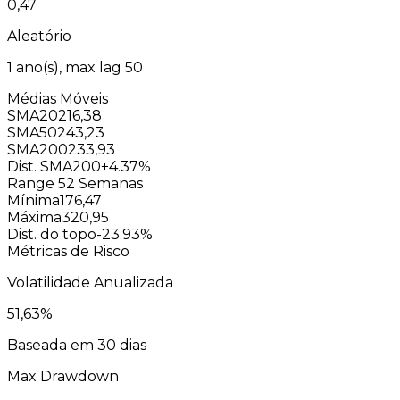
0,47
Aleatório
1
ano(s), max lag
50
Médias Móveis
SMA20
216,38
SMA50
243,23
SMA200
233,93
Dist. SMA200
+4.37%
Range 52 Semanas
Mínima
176,47
Máxima
320,95
Dist. do topo
-23.93%
Métricas de Risco
Volatilidade Anualizada
51,63
%
Baseada em 30 dias
Max Drawdown