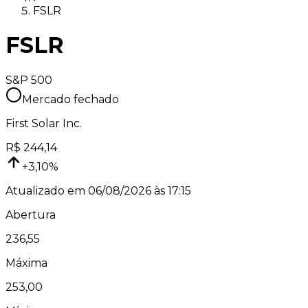
FSLR
FSLR
S&P 500
Mercado fechado
First Solar Inc.
R$
244,14
+
3,10
%
Atualizado em
06/08/2026 às 17:15
Abertura
236,55
Máxima
253,00