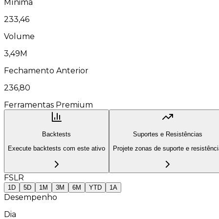
Mínima
233,46
Volume
3,49M
Fechamento Anterior
236,80
Ferramentas Premium
Backtests
Suportes e Resistências
Execute backtests com este ativo
Projete zonas de suporte e resistênc
FSLR
1D
5D
1M
3M
6M
YTD
1A
Desempenho
Dia