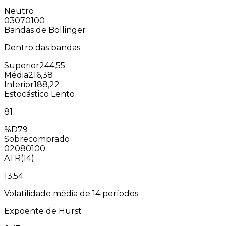
Neutro
0
30
70
100
Bandas de Bollinger
Dentro das bandas
Superior
244,55
Média
216,38
Inferior
188,22
Estocástico Lento
81
%D
79
Sobrecomprado
0
20
80
100
ATR(14)
13,54
Volatilidade média de 14 períodos
Expoente de Hurst