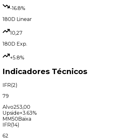
-16.8%
180D
Linear
10,27
180D
Exp.
+5.8%
Indicadores Técnicos
IFR(2)
79
Alvo
253,00
Upside
+3.63%
MM50
Baixa
IFR(14)
62