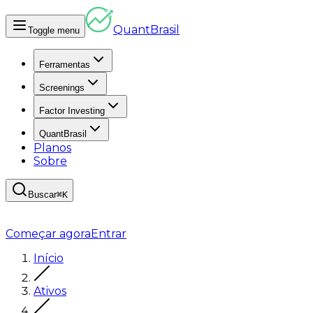
Quant
Brasil
Toggle menu
Ferramentas
Screenings
Factor Investing
QuantBrasil
Planos
Sobre
Buscar
⌘K
Começar agora
Entrar
Início
Ativos