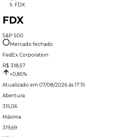
FDX
FDX
S&P 500
Mercado fechado
FedEx Corporation
R$
318,57
+
0,85
%
Atualizado em
07/08/2026 às 17:15
Abertura
315,06
Máxima
319,69