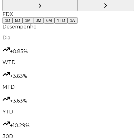
FDX
1D
5D
1M
3M
6M
YTD
1A
Desempenho
Dia
+0.85%
WTD
+3.63%
MTD
+3.63%
YTD
+10.29%
30D