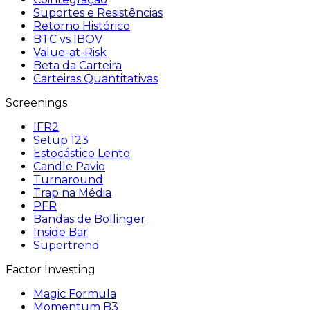
Suportes e Resistências
Retorno Histórico
BTC vs IBOV
Value-at-Risk
Beta da Carteira
Carteiras Quantitativas
Screenings
IFR2
Setup 123
Estocástico Lento
Candle Pavio
Turnaround
Trap na Média
PFR
Bandas de Bollinger
Inside Bar
Supertrend
Factor Investing
Magic Formula
Momentum B3