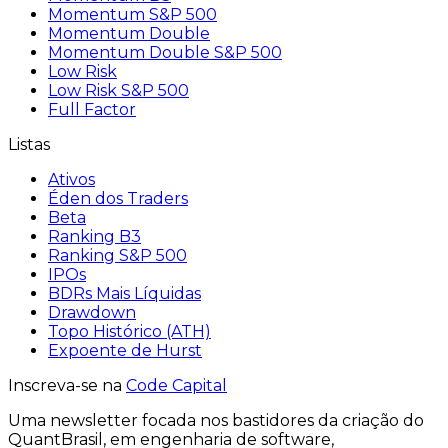
Momentum S&P 500
Momentum Double
Momentum Double S&P 500
Low Risk
Low Risk S&P 500
Full Factor
Listas
Ativos
Éden dos Traders
Beta
Ranking B3
Ranking S&P 500
IPOs
BDRs Mais Líquidas
Drawdown
Topo Histórico (ATH)
Expoente de Hurst
Inscreva-se na
Code Capital
Uma
newsletter
focada nos bastidores
da criação
do
QuantBrasil
, em engenharia de software,