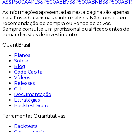
A
S&P500
AAPL
S&P500
ABBV
S&P500
ABNB
S&P500
ABT
As informações apresentadas nesta página são apenas
para fins educacionais e informativos. Não constituem
recomendação de compra ou venda de ativos.
Sempre consulte um profissional qualificado antes de
tomar decisões de investimento.
QuantBrasil
Planos
Sobre
Blog
Code Capital
Vídeos
Releases
CLI
Documentação
Estratégias
Backtest Score
Ferramentas Quantitativas
Backtests
Cointegração