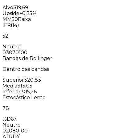
Alvo
319,69
Upside
+0.35%
MM50
Baixa
IFR(14)
52
Neutro
0
30
70
100
Bandas de Bollinger
Dentro das bandas
Superior
320,83
Média
313,05
Inferior
305,26
Estocástico Lento
78
%D
67
Neutro
0
20
80
100
ATR(14)