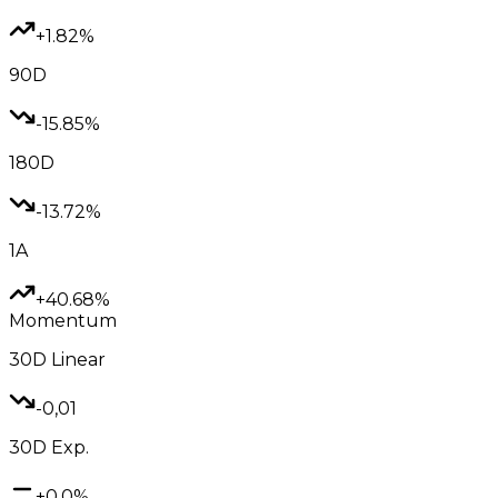
+1.82%
90D
-15.85%
180D
-13.72%
1A
+40.68%
Momentum
30D
Linear
-0,01
30D
Exp.
+0.0%