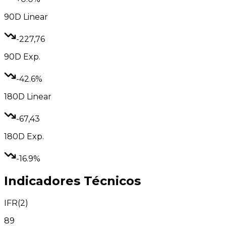
90D
Linear
-227,76
90D
Exp.
-42.6%
180D
Linear
-67,43
180D
Exp.
-16.9%
Indicadores Técnicos
IFR(2)
89