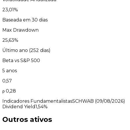
23,01
%
Baseada em 30 dias
Max Drawdown
25,63
%
Último ano (
252
dias)
Beta vs
S&P 500
5 anos
0,57
ρ
0,28
Indicadores Fundamentalistas
SCHWAB
(09/08/2026)
Dividend Yield
1,54%
Outros ativos