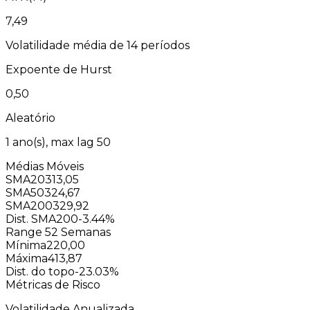
7,49
Volatilidade média de 14 períodos
Expoente de Hurst
0,50
Aleatório
1
ano(s), max lag
50
Médias Móveis
SMA20
313,05
SMA50
324,67
SMA200
329,92
Dist. SMA200
-3.44%
Range 52 Semanas
Mínima
220,00
Máxima
413,87
Dist. do topo
-23.03%
Métricas de Risco
Volatilidade Anualizada