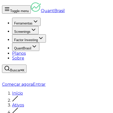
Quant
Brasil
Toggle menu
Ferramentas
Screenings
Factor Investing
QuantBrasil
Planos
Sobre
Buscar
⌘K
Começar agora
Entrar
Início
Ativos