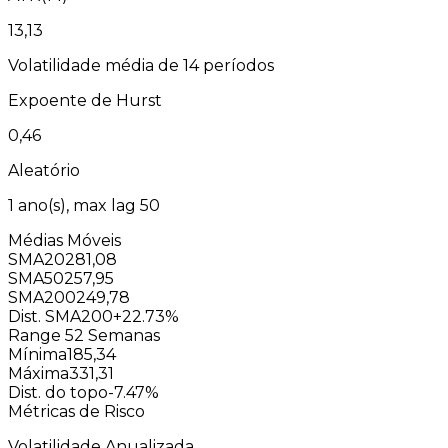
13,13
Volatilidade média de 14 períodos
Expoente de Hurst
0,46
Aleatório
1
ano(s), max lag
50
Médias Móveis
SMA20
281,08
SMA50
257,95
SMA200
249,78
Dist. SMA200
+22.73%
Range 52 Semanas
Mínima
185,34
Máxima
331,31
Dist. do topo
-7.47%
Métricas de Risco
Volatilidade Anualizada