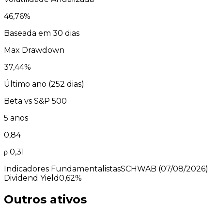
46,76
%
Baseada em 30 dias
Max Drawdown
37,44
%
Último ano (
252
dias)
Beta vs
S&P 500
5 anos
0,84
ρ
0,31
Indicadores Fundamentalistas
SCHWAB
(07/08/2026)
Dividend Yield
0,62%
Outros ativos