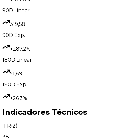
90D
Linear
319,58
90D
Exp.
+287.2%
180D
Linear
51,89
180D
Exp.
+26.3%
Indicadores Técnicos
IFR(2)
38