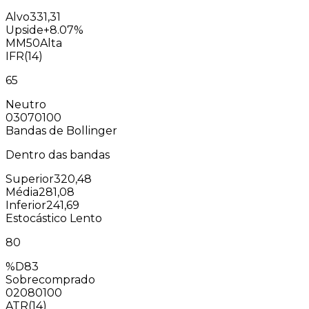
Alvo
331,31
Upside
+8.07%
MM50
Alta
IFR(14)
65
Neutro
0
30
70
100
Bandas de Bollinger
Dentro das bandas
Superior
320,48
Média
281,08
Inferior
241,69
Estocástico Lento
80
%D
83
Sobrecomprado
0
20
80
100
ATR(14)