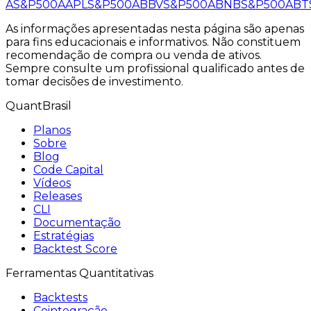
A
S&P500
AAPL
S&P500
ABBV
S&P500
ABNB
S&P500
ABT
As informações apresentadas nesta página são apenas
para fins educacionais e informativos. Não constituem
recomendação de compra ou venda de ativos.
Sempre consulte um profissional qualificado antes de
tomar decisões de investimento.
QuantBrasil
Planos
Sobre
Blog
Code Capital
Vídeos
Releases
CLI
Documentação
Estratégias
Backtest Score
Ferramentas Quantitativas
Backtests
Cointegração