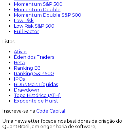
Momentum S&P 500
Momentum Double
Momentum Double S&P 500
Low Risk
Low Risk S&P 500
Full Factor
Listas
Ativos
Éden dos Traders
Beta
Ranking B3
Ranking S&P 500
IPOs
BDRs Mais Líquidas
Drawdown
Topo Histórico (ATH)
Expoente de Hurst
Inscreva-se na
Code Capital
Uma
newsletter
focada nos bastidores
da criação
do
QuantBrasil
, em engenharia de software,