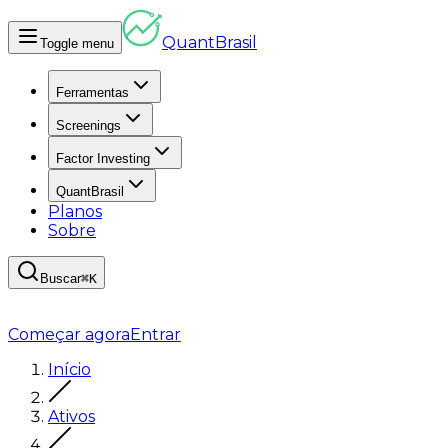
Quant
Brasil
Toggle menu
Ferramentas
Screenings
Factor Investing
QuantBrasil
Planos
Sobre
Buscar
⌘K
Começar agora
Entrar
Início
Ativos