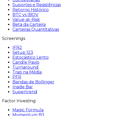
Suportes e Resistências
Retorno Histórico
BTC vs IBOV
Value-at-Risk
Beta da Carteira
Carteiras Quantitativas
Screenings
IFR2
Setup 123
Estocástico Lento
Candle Pavio
Turnaround
Trap na Média
PFR
Bandas de Bollinger
Inside Bar
Supertrend
Factor Investing
Magic Formula
Momentum B3