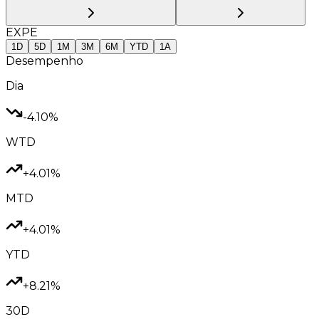
EXPE
1D
5D
1M
3M
6M
YTD
1A
Desempenho
Dia
-4.10%
WTD
+4.01%
MTD
+4.01%
YTD
+8.21%
30D