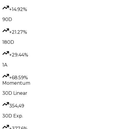
+14.92%
90D
+21.27%
180D
+29.44%
1A
+68.59%
Momentum
30D
Linear
354,49
30D
Exp.
+377.6%