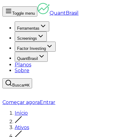
Quant
Brasil
Toggle menu
Ferramentas
Screenings
Factor Investing
QuantBrasil
Planos
Sobre
Buscar
⌘K
Começar agora
Entrar
Início
Ativos