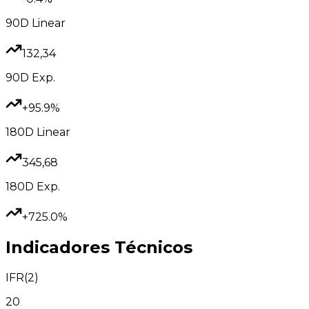
90D
Linear
132,34
90D
Exp.
+95.9%
180D
Linear
345,68
180D
Exp.
+725.0%
Indicadores Técnicos
IFR(2)
20