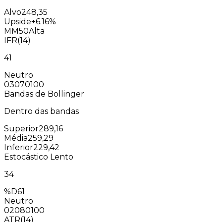
Alvo
248,35
Upside
+6.16%
MM50
Alta
IFR(14)
41
Neutro
0
30
70
100
Bandas de Bollinger
Dentro das bandas
Superior
289,16
Média
259,29
Inferior
229,42
Estocástico Lento
34
%D
61
Neutro
0
20
80
100
ATR(14)