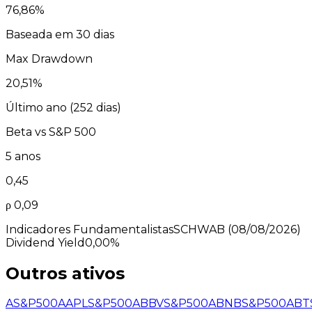
76,86
%
Baseada em 30 dias
Max Drawdown
20,51
%
Último ano (
252
dias)
Beta vs
S&P 500
5 anos
0,45
ρ
0,09
Indicadores Fundamentalistas
SCHWAB
(08/08/2026)
Dividend Yield
0,00%
Outros ativos
A
S&P500
AAPL
S&P500
ABBV
S&P500
ABNB
S&P500
ABT