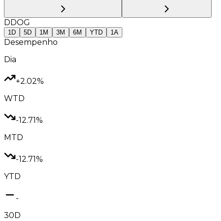
DDOG
1D
5D
1M
3M
6M
YTD
1A
Desempenho
Dia
+2.02%
WTD
-12.71%
MTD
-12.71%
YTD
-
30D