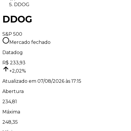
DDOG
DDOG
S&P 500
Mercado fechado
Datadog
R$
233,93
+
2,02
%
Atualizado em
07/08/2026 às 17:15
Abertura
234,81
Máxima
248,35