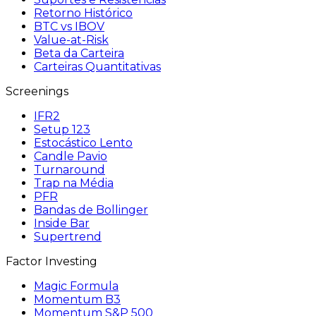
Retorno Histórico
BTC vs IBOV
Value-at-Risk
Beta da Carteira
Carteiras Quantitativas
Screenings
IFR2
Setup 123
Estocástico Lento
Candle Pavio
Turnaround
Trap na Média
PFR
Bandas de Bollinger
Inside Bar
Supertrend
Factor Investing
Magic Formula
Momentum B3
Momentum S&P 500