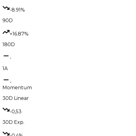
-8.91%
90D
+16.87%
180D
-
1A
-
Momentum
30D
Linear
-0,53
30D
Exp.
-0.4%