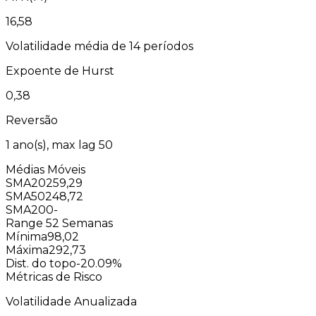
16,58
Volatilidade média de 14 períodos
Expoente de Hurst
0,38
Reversão
1
ano(s), max lag
50
Médias Móveis
SMA20
259,29
SMA50
248,72
SMA200
-
Range 52 Semanas
Mínima
98,02
Máxima
292,73
Dist. do topo
-20.09%
Métricas de Risco
Volatilidade Anualizada