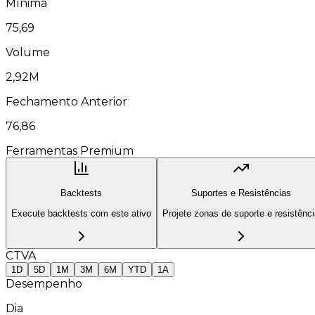
Mínima
75,69
Volume
2,92M
Fechamento Anterior
76,86
Ferramentas Premium
Backtests
Suportes e Resistências
Execute backtests com este ativo
Projete zonas de suporte e resistênc
CTVA
1D
5D
1M
3M
6M
YTD
1A
Desempenho
Dia