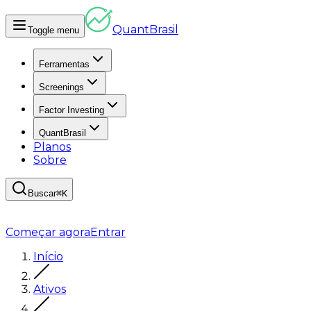
Quant
Brasil
Toggle menu
Ferramentas
Screenings
Factor Investing
QuantBrasil
Planos
Sobre
Buscar
⌘K
Começar agora
Entrar
Início
Ativos