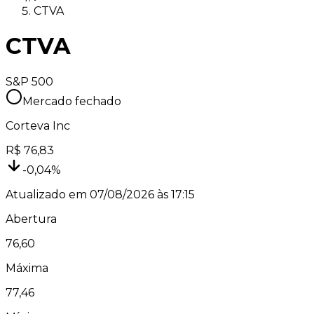
CTVA
CTVA
S&P 500
Mercado fechado
Corteva Inc
R$
76,83
-0,04
%
Atualizado em
07/08/2026 às 17:15
Abertura
76,60
Máxima
77,46