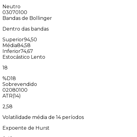
Neutro
0
30
70
100
Bandas de Bollinger
Dentro das bandas
Superior
94,50
Média
84,58
Inferior
74,67
Estocástico Lento
18
%D
18
Sobrevendido
0
20
80
100
ATR(14)
2,58
Volatilidade média de 14 períodos
Expoente de Hurst