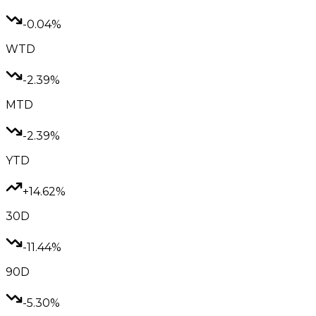
-0.04%
WTD
-2.39%
MTD
-2.39%
YTD
+14.62%
30D
-11.44%
90D
-5.30%