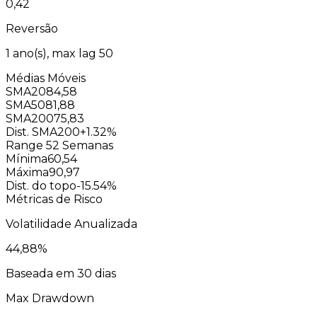
0,42
Reversão
1
ano(s), max lag
50
Médias Móveis
SMA20
84,58
SMA50
81,88
SMA200
75,83
Dist. SMA200
+1.32%
Range 52 Semanas
Mínima
60,54
Máxima
90,97
Dist. do topo
-15.54%
Métricas de Risco
Volatilidade Anualizada
44,88
%
Baseada em 30 dias
Max Drawdown