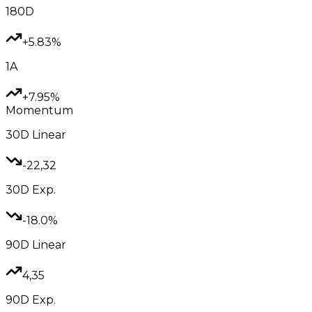
180D
+5.83%
1A
+7.95%
Momentum
30D
Linear
-22,32
30D
Exp.
-18.0%
90D
Linear
4,35
90D
Exp.