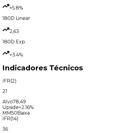
+5.8%
180D
Linear
2,63
180D
Exp.
+3.4%
Indicadores Técnicos
IFR(2)
21
Alvo
78,49
Upside
+2.16%
MM50
Baixa
IFR(14)
36