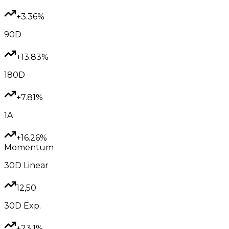
+3.36%
90D
+13.83%
180D
+7.81%
1A
+16.26%
Momentum
30D
Linear
12,50
30D
Exp.
+23.1%