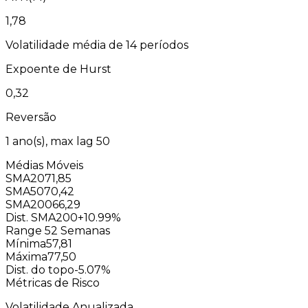
1,78
Volatilidade média de 14 períodos
Expoente de Hurst
0,32
Reversão
1
ano(s), max lag
50
Médias Móveis
SMA20
71,85
SMA50
70,42
SMA200
66,29
Dist. SMA200
+10.99%
Range 52 Semanas
Mínima
57,81
Máxima
77,50
Dist. do topo
-5.07%
Métricas de Risco
Volatilidade Anualizada