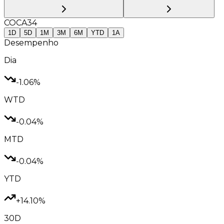
COCA34
1D
5D
1M
3M
6M
YTD
1A
Desempenho
Dia
-1.06%
WTD
-0.04%
MTD
-0.04%
YTD
+14.10%
30D