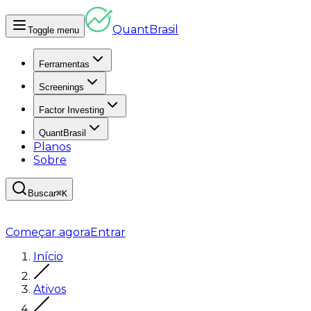
Quant
Brasil
Toggle menu
Ferramentas
Screenings
Factor Investing
QuantBrasil
Planos
Sobre
Buscar
⌘K
Começar agora
Entrar
Início
Ativos