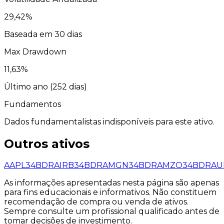
29,42
%
Baseada em 30 dias
Max Drawdown
11,63
%
Último ano (
252
dias)
Fundamentos
Dados fundamentalistas indisponíveis para este ativo.
Outros ativos
AAPL34
BDR
AIRB34
BDR
AMGN34
BDR
AMZO34
BDR
AU
As informações apresentadas nesta página são apenas
para fins educacionais e informativos. Não constituem
recomendação de compra ou venda de ativos.
Sempre consulte um profissional qualificado antes de
tomar decisões de investimento.