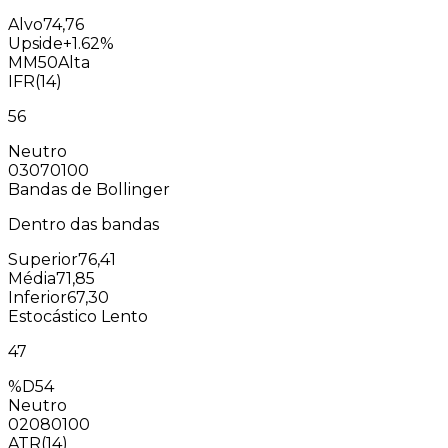
Alvo
74,76
Upside
+1.62%
MM50
Alta
IFR(14)
56
Neutro
0
30
70
100
Bandas de Bollinger
Dentro das bandas
Superior
76,41
Média
71,85
Inferior
67,30
Estocástico Lento
47
%D
54
Neutro
0
20
80
100
ATR(14)