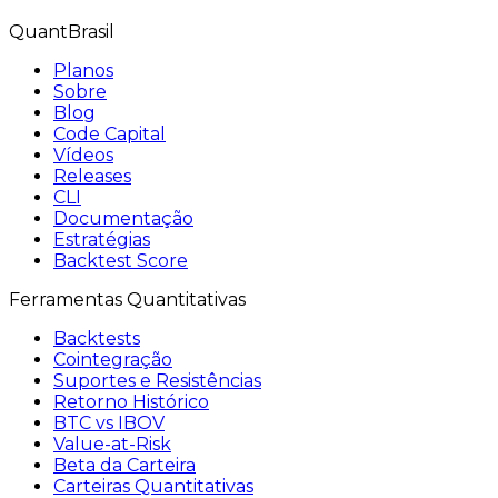
QuantBrasil
Planos
Sobre
Blog
Code Capital
Vídeos
Releases
CLI
Documentação
Estratégias
Backtest Score
Ferramentas Quantitativas
Backtests
Cointegração
Suportes e Resistências
Retorno Histórico
BTC vs IBOV
Value-at-Risk
Beta da Carteira
Carteiras Quantitativas