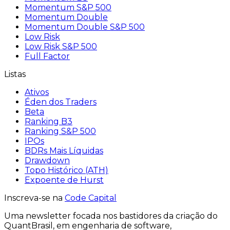
Momentum S&P 500
Momentum Double
Momentum Double S&P 500
Low Risk
Low Risk S&P 500
Full Factor
Listas
Ativos
Éden dos Traders
Beta
Ranking B3
Ranking S&P 500
IPOs
BDRs Mais Líquidas
Drawdown
Topo Histórico (ATH)
Expoente de Hurst
Inscreva-se na
Code Capital
Uma
newsletter
focada nos bastidores
da criação
do
QuantBrasil
, em engenharia de software,