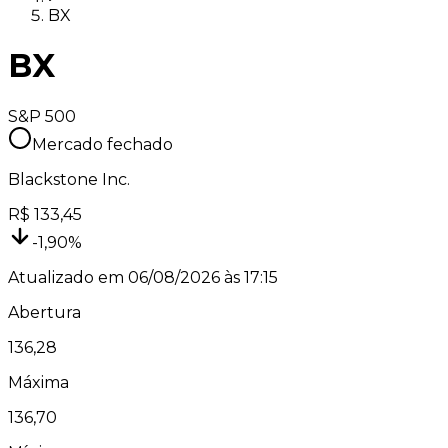
BX
BX
S&P 500
Mercado fechado
Blackstone Inc.
R$
133,45
-1,90
%
Atualizado em
06/08/2026 às 17:15
Abertura
136,28
Máxima
136,70