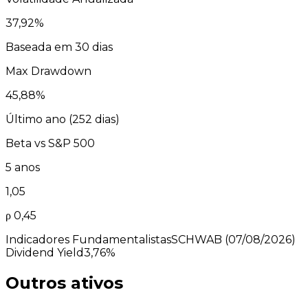
37,92
%
Baseada em 30 dias
Max Drawdown
45,88
%
Último ano (
252
dias)
Beta vs
S&P 500
5 anos
1,05
ρ
0,45
Indicadores Fundamentalistas
SCHWAB
(07/08/2026)
Dividend Yield
3,76%
Outros ativos