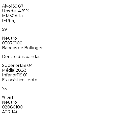
Alvo
139,87
Upside
+4.81%
MM50
Alta
IFR(14)
59
Neutro
0
30
70
100
Bandas de Bollinger
Dentro das bandas
Superior
138,04
Média
128,53
Inferior
119,01
Estocástico Lento
75
%D
81
Neutro
0
20
80
100
ATR(14)