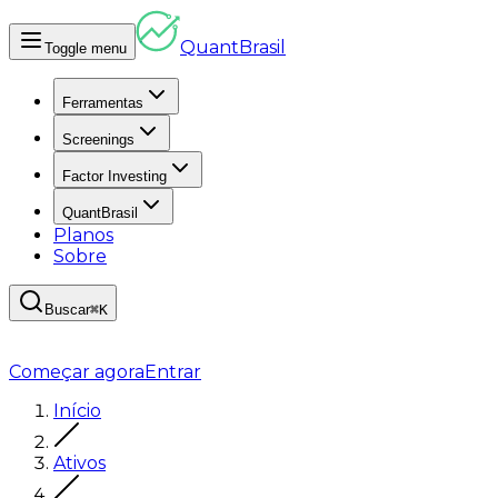
Quant
Brasil
Toggle menu
Ferramentas
Screenings
Factor Investing
QuantBrasil
Planos
Sobre
Buscar
⌘K
Começar agora
Entrar
Início
Ativos