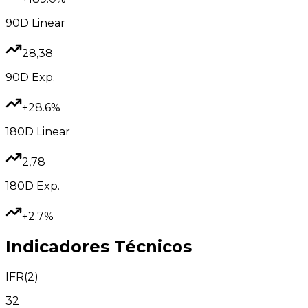
90D
Linear
28,38
90D
Exp.
+28.6%
180D
Linear
2,78
180D
Exp.
+2.7%
Indicadores Técnicos
IFR(2)
32