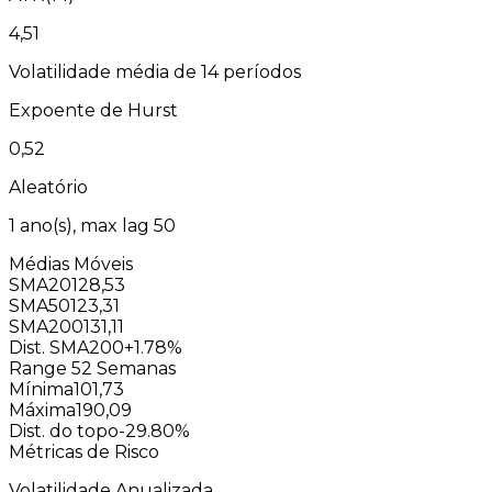
4,51
Volatilidade média de 14 períodos
Expoente de Hurst
0,52
Aleatório
1
ano(s), max lag
50
Médias Móveis
SMA20
128,53
SMA50
123,31
SMA200
131,11
Dist. SMA200
+1.78%
Range 52 Semanas
Mínima
101,73
Máxima
190,09
Dist. do topo
-29.80%
Métricas de Risco
Volatilidade Anualizada