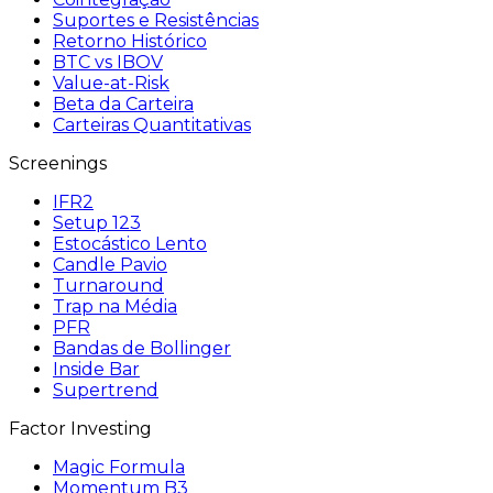
Suportes e Resistências
Retorno Histórico
BTC vs IBOV
Value-at-Risk
Beta da Carteira
Carteiras Quantitativas
Screenings
IFR2
Setup 123
Estocástico Lento
Candle Pavio
Turnaround
Trap na Média
PFR
Bandas de Bollinger
Inside Bar
Supertrend
Factor Investing
Magic Formula
Momentum B3