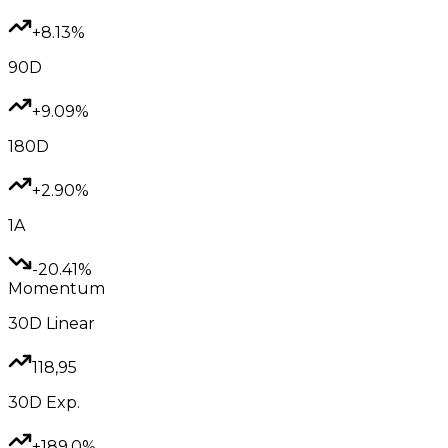
+8.13%
90D
+9.09%
180D
+2.90%
1A
-20.41%
Momentum
30D
Linear
118,95
30D
Exp.
+189.0%