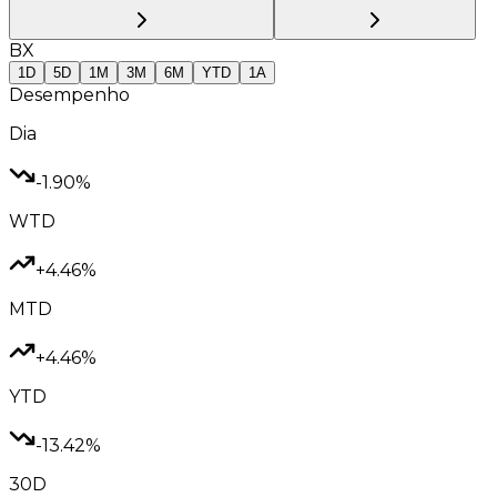
BX
1D
5D
1M
3M
6M
YTD
1A
Desempenho
Dia
-1.90%
WTD
+4.46%
MTD
+4.46%
YTD
-13.42%
30D