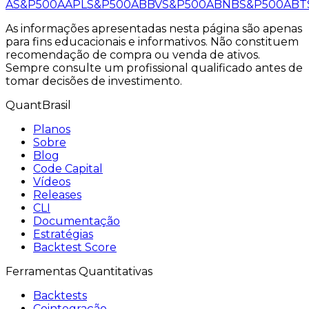
A
S&P500
AAPL
S&P500
ABBV
S&P500
ABNB
S&P500
ABT
As informações apresentadas nesta página são apenas
para fins educacionais e informativos. Não constituem
recomendação de compra ou venda de ativos.
Sempre consulte um profissional qualificado antes de
tomar decisões de investimento.
QuantBrasil
Planos
Sobre
Blog
Code Capital
Vídeos
Releases
CLI
Documentação
Estratégias
Backtest Score
Ferramentas Quantitativas
Backtests
Cointegração