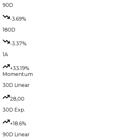
90D
-3.69%
180D
-3.37%
1A
+33.19%
Momentum
30D
Linear
28,00
30D
Exp.
+18.6%
90D
Linear