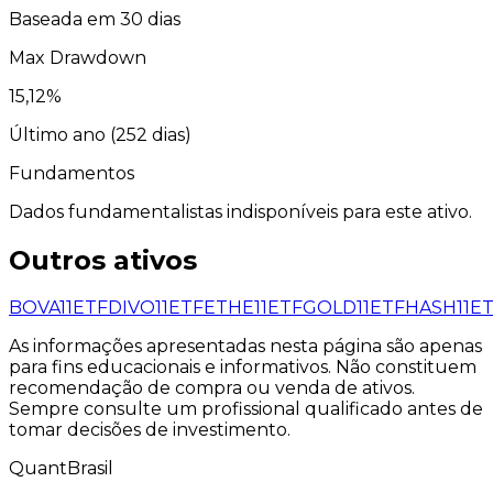
Baseada em 30 dias
Max Drawdown
15,12
%
Último ano (
252
dias)
Fundamentos
Dados fundamentalistas indisponíveis para este ativo.
Outros ativos
BOVA11
ETF
DIVO11
ETF
ETHE11
ETF
GOLD11
ETF
HASH11
E
As informações apresentadas nesta página são apenas
para fins educacionais e informativos. Não constituem
recomendação de compra ou venda de ativos.
Sempre consulte um profissional qualificado antes de
tomar decisões de investimento.
QuantBrasil