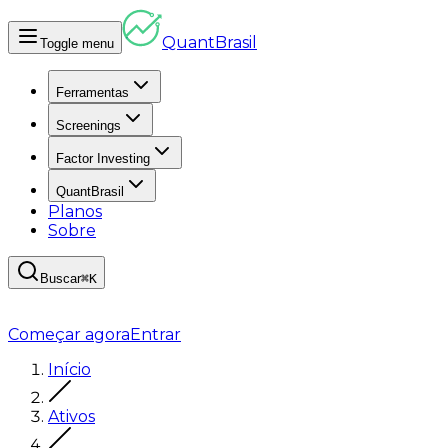
Quant
Brasil
Toggle menu
Ferramentas
Screenings
Factor Investing
QuantBrasil
Planos
Sobre
Buscar
⌘K
Começar agora
Entrar
Início
Ativos