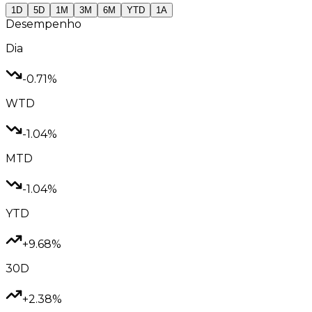
1D
5D
1M
3M
6M
YTD
1A
Desempenho
Dia
-0.71%
WTD
-1.04%
MTD
-1.04%
YTD
+9.68%
30D
+2.38%