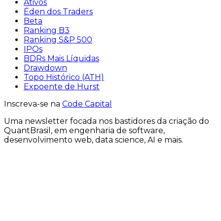
Ativos
Éden dos Traders
Beta
Ranking B3
Ranking S&P 500
IPOs
BDRs Mais Líquidas
Drawdown
Topo Histórico (ATH)
Expoente de Hurst
Inscreva-se na
Code Capital
Uma
newsletter
focada nos bastidores
da criação
do
QuantBrasil
, em engenharia de software,
desenvolvimento web, data science, AI e mais.