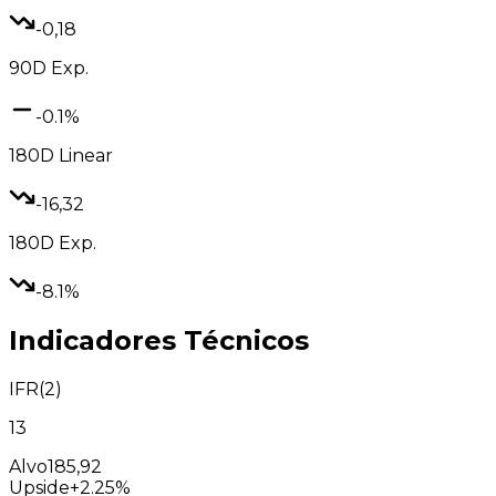
-0,18
90D
Exp.
-0.1%
180D
Linear
-16,32
180D
Exp.
-8.1%
Indicadores Técnicos
IFR(2)
13
Alvo
185,92
Upside
+2.25%