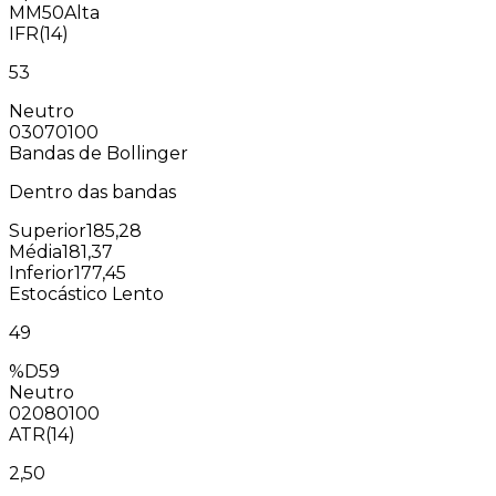
MM50
Alta
IFR(14)
53
Neutro
0
30
70
100
Bandas de Bollinger
Dentro das bandas
Superior
185,28
Média
181,37
Inferior
177,45
Estocástico Lento
49
%D
59
Neutro
0
20
80
100
ATR(14)
2,50