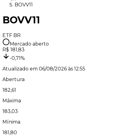
BOVV11
BOVV11
ETF BR
Mercado aberto
R$
181,83
-0,71
%
Atualizado em
06/08/2026 às 12:55
Abertura
182,61
Máxima
183,03
Mínima
181,80