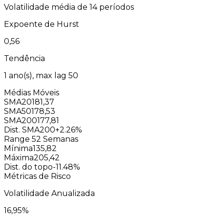
Volatilidade média de 14 períodos
Expoente de Hurst
0,56
Tendência
1
ano(s), max lag
50
Médias Móveis
SMA20
181,37
SMA50
178,53
SMA200
177,81
Dist. SMA200
+2.26%
Range 52 Semanas
Mínima
135,82
Máxima
205,42
Dist. do topo
-11.48%
Métricas de Risco
Volatilidade Anualizada
16,95
%