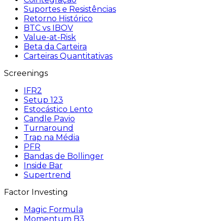
Suportes e Resistências
Retorno Histórico
BTC vs IBOV
Value-at-Risk
Beta da Carteira
Carteiras Quantitativas
Screenings
IFR2
Setup 123
Estocástico Lento
Candle Pavio
Turnaround
Trap na Média
PFR
Bandas de Bollinger
Inside Bar
Supertrend
Factor Investing
Magic Formula
Momentum B3