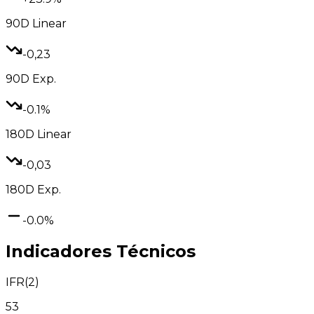
90D
Linear
-0,23
90D
Exp.
-0.1%
180D
Linear
-0,03
180D
Exp.
-0.0%
Indicadores Técnicos
IFR(2)
53