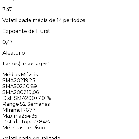
7,47
Volatilidade média de 14 períodos
Expoente de Hurst
0,47
Aleatório
1
ano(s), max lag
50
Médias Móveis
SMA20
219,23
SMA50
220,89
SMA200
219,06
Dist. SMA200
+7.01%
Range 52 Semanas
Mínima
176,77
Máxima
254,35
Dist. do topo
-7.84%
Métricas de Risco
Volatilidade Anualizada