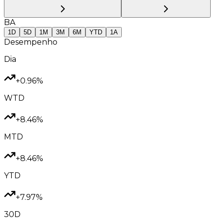
BA
1D
5D
1M
3M
6M
YTD
1A
Desempenho
Dia
+0.96%
WTD
+8.46%
MTD
+8.46%
YTD
+7.97%
30D