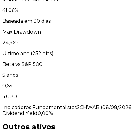
41,06
%
Baseada em 30 dias
Max Drawdown
24,96
%
Último ano (
252
dias)
Beta vs
S&P 500
5 anos
0,65
ρ
0,30
Indicadores Fundamentalistas
SCHWAB
(08/08/2026)
Dividend Yield
0,00%
Outros ativos