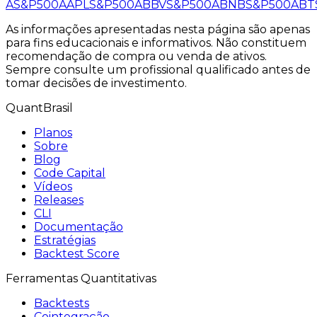
A
S&P500
AAPL
S&P500
ABBV
S&P500
ABNB
S&P500
ABT
As informações apresentadas nesta página são apenas
para fins educacionais e informativos. Não constituem
recomendação de compra ou venda de ativos.
Sempre consulte um profissional qualificado antes de
tomar decisões de investimento.
QuantBrasil
Planos
Sobre
Blog
Code Capital
Vídeos
Releases
CLI
Documentação
Estratégias
Backtest Score
Ferramentas Quantitativas
Backtests
Cointegração