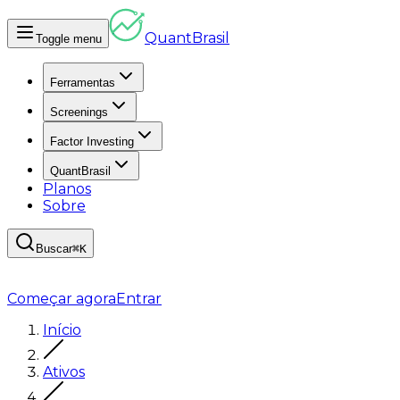
Quant
Brasil
Toggle menu
Ferramentas
Screenings
Factor Investing
QuantBrasil
Planos
Sobre
Buscar
⌘K
Começar agora
Entrar
Início
Ativos