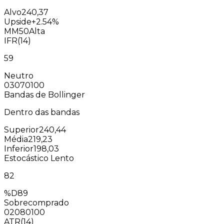
Alvo
240,37
Upside
+2.54%
MM50
Alta
IFR(14)
59
Neutro
0
30
70
100
Bandas de Bollinger
Dentro das bandas
Superior
240,44
Média
219,23
Inferior
198,03
Estocástico Lento
82
%D
89
Sobrecomprado
0
20
80
100
ATR(14)