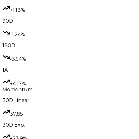
+1.18%
90D
-1.24%
180D
-3.54%
1A
+4.17%
Momentum
30D
Linear
37,85
30D
Exp.
+23.9%