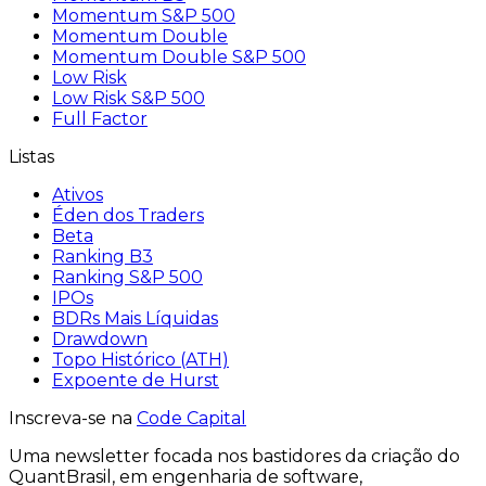
Momentum S&P 500
Momentum Double
Momentum Double S&P 500
Low Risk
Low Risk S&P 500
Full Factor
Listas
Ativos
Éden dos Traders
Beta
Ranking B3
Ranking S&P 500
IPOs
BDRs Mais Líquidas
Drawdown
Topo Histórico (ATH)
Expoente de Hurst
Inscreva-se na
Code Capital
Uma
newsletter
focada nos bastidores
da criação
do
QuantBrasil
, em engenharia de software,