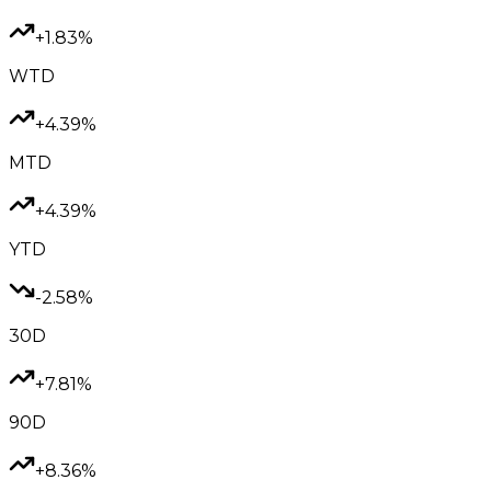
+1.83%
WTD
+4.39%
MTD
+4.39%
YTD
-2.58%
30D
+7.81%
90D
+8.36%