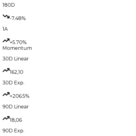
180D
-7.48%
1A
+5.70%
Momentum
30D
Linear
162,10
30D
Exp.
+206.5%
90D
Linear
18,06
90D
Exp.