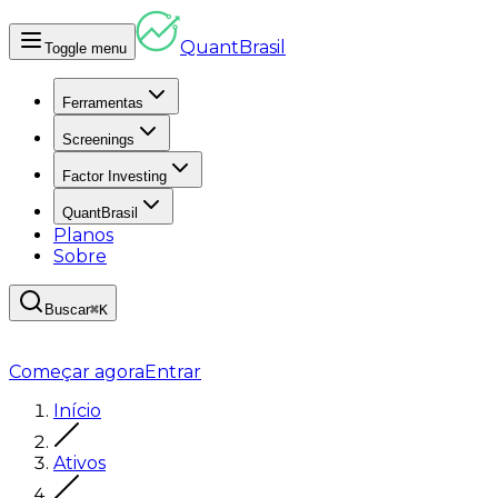
Quant
Brasil
Toggle menu
Ferramentas
Screenings
Factor Investing
QuantBrasil
Planos
Sobre
Buscar
⌘K
Começar agora
Entrar
Início
Ativos