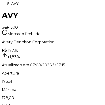
AVY
AVY
S&P 500
Mercado fechado
Avery Dennison Corporation
R$
177,18
+
1,83
%
Atualizado em
07/08/2026 às 17:15
Abertura
173,51
Máxima
178,00