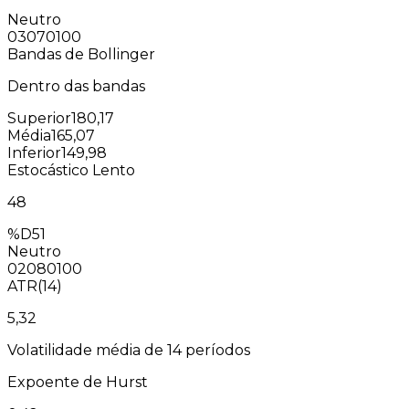
Neutro
0
30
70
100
Bandas de Bollinger
Dentro das bandas
Superior
180,17
Média
165,07
Inferior
149,98
Estocástico Lento
48
%D
51
Neutro
0
20
80
100
ATR(14)
5,32
Volatilidade média de 14 períodos
Expoente de Hurst