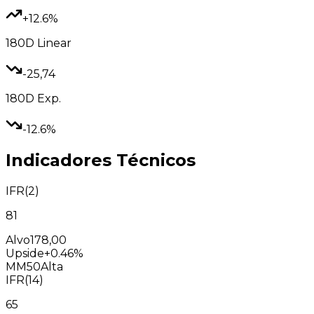
+12.6%
180D
Linear
-25,74
180D
Exp.
-12.6%
Indicadores Técnicos
IFR(2)
81
Alvo
178,00
Upside
+0.46%
MM50
Alta
IFR(14)
65