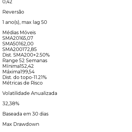
0,42
Reversão
1
ano(s), max lag
50
Médias Móveis
SMA20
165,07
SMA50
162,00
SMA200
172,85
Dist. SMA200
+2.50%
Range 52 Semanas
Mínima
152,42
Máxima
199,54
Dist. do topo
-11.21%
Métricas de Risco
Volatilidade Anualizada
32,38
%
Baseada em 30 dias
Max Drawdown