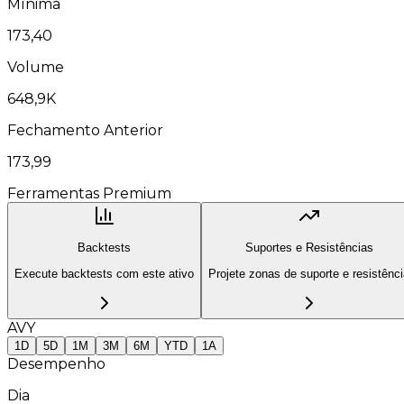
Mínima
173,40
Volume
648,9K
Fechamento Anterior
173,99
Ferramentas Premium
Backtests
Suportes e Resistências
Execute backtests com este ativo
Projete zonas de suporte e resistênc
AVY
1D
5D
1M
3M
6M
YTD
1A
Desempenho
Dia