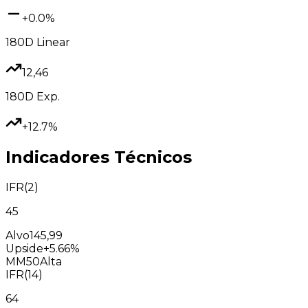
+0.0%
180D
Linear
12,46
180D
Exp.
+12.7%
Indicadores Técnicos
IFR(2)
45
Alvo
145,99
Upside
+5.66%
MM50
Alta
IFR(14)
64