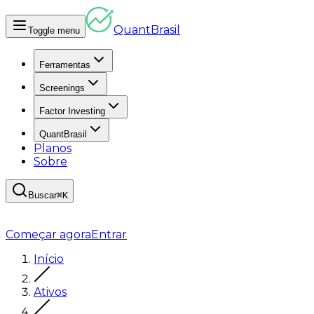
Quant
Brasil
Toggle menu
Ferramentas
Screenings
Factor Investing
QuantBrasil
Planos
Sobre
Buscar
⌘K
Começar agora
Entrar
Início
Ativos