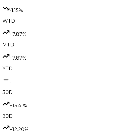
-1.15%
WTD
+7.87%
MTD
+7.87%
YTD
-
30D
+13.41%
90D
+12.20%