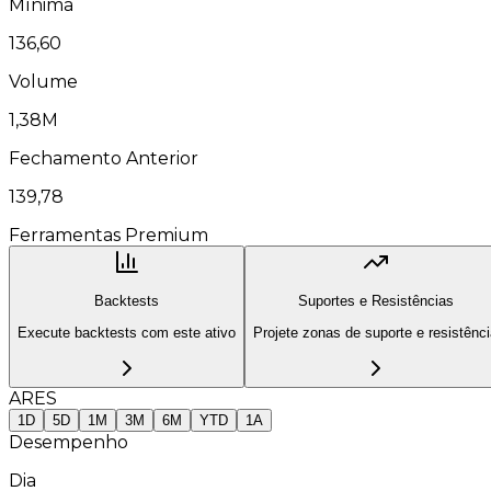
Mínima
136,60
Volume
1,38M
Fechamento Anterior
139,78
Ferramentas Premium
Backtests
Suportes e Resistências
Execute backtests com este ativo
Projete zonas de suporte e resistênc
ARES
1D
5D
1M
3M
6M
YTD
1A
Desempenho
Dia