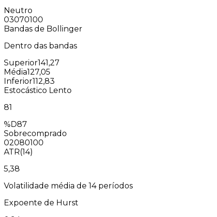
Neutro
0
30
70
100
Bandas de Bollinger
Dentro das bandas
Superior
141,27
Média
127,05
Inferior
112,83
Estocástico Lento
81
%D
87
Sobrecomprado
0
20
80
100
ATR(14)
5,38
Volatilidade média de 14 períodos
Expoente de Hurst