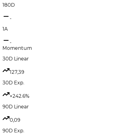
180D
-
1A
-
Momentum
30D
Linear
127,39
30D
Exp.
+242.6%
90D
Linear
0,09
90D
Exp.