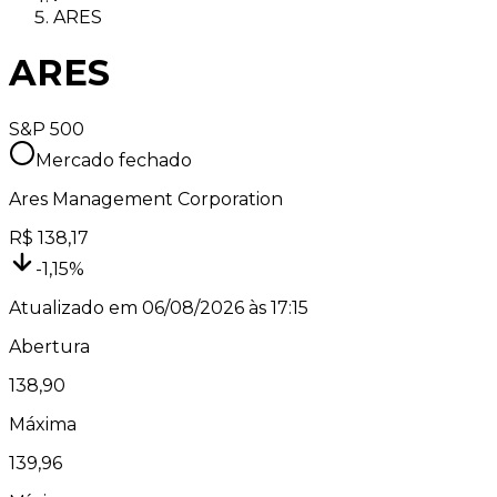
ARES
ARES
S&P 500
Mercado fechado
Ares Management Corporation
R$
138,17
-1,15
%
Atualizado em
06/08/2026 às 17:15
Abertura
138,90
Máxima
139,96