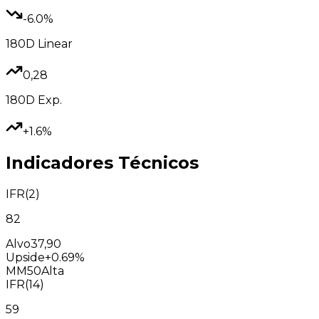
-6.0%
180D
Linear
0,28
180D
Exp.
+1.6%
Indicadores Técnicos
IFR(2)
82
Alvo
37,90
Upside
+0.69%
MM50
Alta
IFR(14)
59