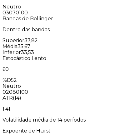
Neutro
0
30
70
100
Bandas de Bollinger
Dentro das bandas
Superior
37,82
Média
35,67
Inferior
33,53
Estocástico Lento
60
%D
52
Neutro
0
20
80
100
ATR(14)
1,41
Volatilidade média de 14 períodos
Expoente de Hurst