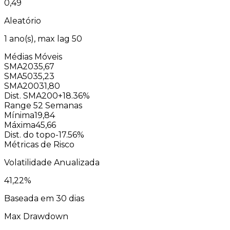
0,49
Aleatório
1
ano(s), max lag
50
Médias Móveis
SMA20
35,67
SMA50
35,23
SMA200
31,80
Dist. SMA200
+18.36%
Range 52 Semanas
Mínima
19,84
Máxima
45,66
Dist. do topo
-17.56%
Métricas de Risco
Volatilidade Anualizada
41,22
%
Baseada em 30 dias
Max Drawdown