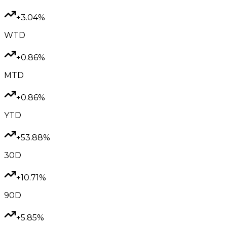
+3.04%
WTD
+0.86%
MTD
+0.86%
YTD
+53.88%
30D
+10.71%
90D
+5.85%