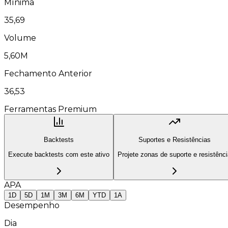
Mínima
35,69
Volume
5,60M
Fechamento Anterior
36,53
Ferramentas Premium
Backtests
Suportes e Resistências
Execute backtests com este ativo
Projete zonas de suporte e resistênc
APA
1D
5D
1M
3M
6M
YTD
1A
Desempenho
Dia