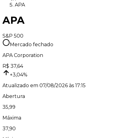
APA
APA
S&P 500
Mercado fechado
APA Corporation
R$
37,64
+
3,04
%
Atualizado em
07/08/2026 às 17:15
Abertura
35,99
Máxima
37,90