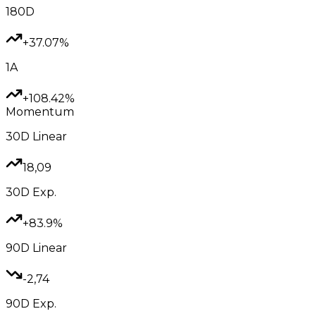
180D
+37.07%
1A
+108.42%
Momentum
30D
Linear
18,09
30D
Exp.
+83.9%
90D
Linear
-2,74
90D
Exp.