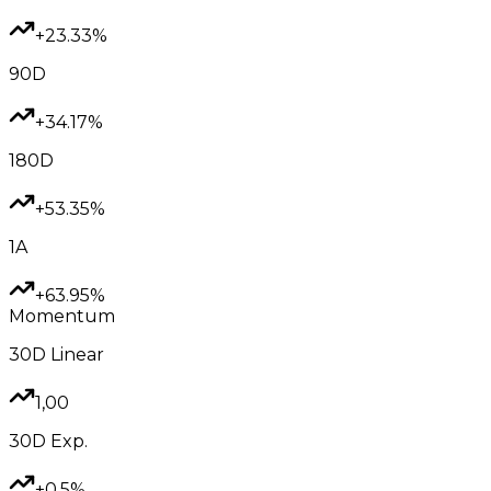
+23.33%
90D
+34.17%
180D
+53.35%
1A
+63.95%
Momentum
30D
Linear
1,00
30D
Exp.
+0.5%