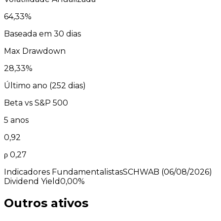
64,33
%
Baseada em 30 dias
Max Drawdown
28,33
%
Último ano (
252
dias)
Beta vs
S&P 500
5 anos
0,92
ρ
0,27
Indicadores Fundamentalistas
SCHWAB
(06/08/2026)
Dividend Yield
0,00%
Outros ativos