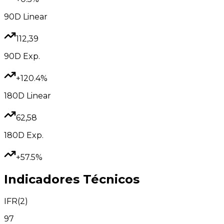
90D
Linear
112,39
90D
Exp.
+120.4%
180D
Linear
62,58
180D
Exp.
+57.5%
Indicadores Técnicos
IFR(2)
97