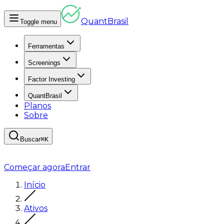
Quant
Brasil
Toggle menu
Ferramentas
Screenings
Factor Investing
QuantBrasil
Planos
Sobre
Buscar
⌘K
Começar agora
Entrar
Início
Ativos