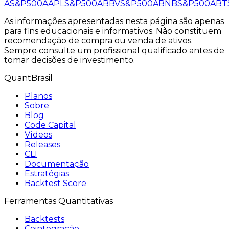
A
S&P500
AAPL
S&P500
ABBV
S&P500
ABNB
S&P500
ABT
As informações apresentadas nesta página são apenas
para fins educacionais e informativos. Não constituem
recomendação de compra ou venda de ativos.
Sempre consulte um profissional qualificado antes de
tomar decisões de investimento.
QuantBrasil
Planos
Sobre
Blog
Code Capital
Vídeos
Releases
CLI
Documentação
Estratégias
Backtest Score
Ferramentas Quantitativas
Backtests
Cointegração