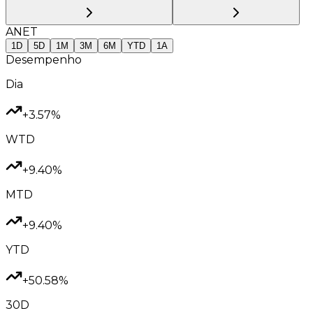
ANET
1D
5D
1M
3M
6M
YTD
1A
Desempenho
Dia
+3.57%
WTD
+9.40%
MTD
+9.40%
YTD
+50.58%
30D