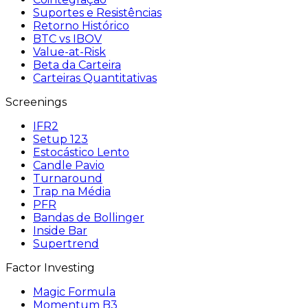
Suportes e Resistências
Retorno Histórico
BTC vs IBOV
Value-at-Risk
Beta da Carteira
Carteiras Quantitativas
Screenings
IFR2
Setup 123
Estocástico Lento
Candle Pavio
Turnaround
Trap na Média
PFR
Bandas de Bollinger
Inside Bar
Supertrend
Factor Investing
Magic Formula
Momentum B3