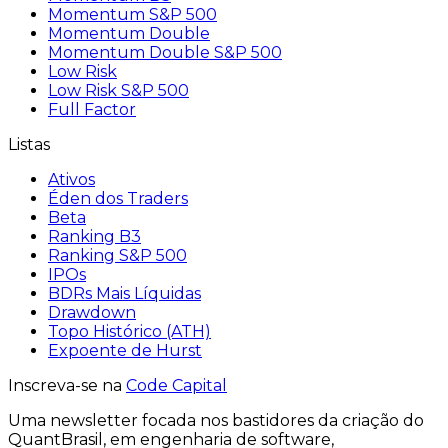
Momentum S&P 500
Momentum Double
Momentum Double S&P 500
Low Risk
Low Risk S&P 500
Full Factor
Listas
Ativos
Éden dos Traders
Beta
Ranking B3
Ranking S&P 500
IPOs
BDRs Mais Líquidas
Drawdown
Topo Histórico (ATH)
Expoente de Hurst
Inscreva-se na
Code Capital
Uma
newsletter
focada nos bastidores
da criação
do
QuantBrasil
, em engenharia de software,