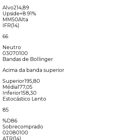
Alvo
214,89
Upside
+8.91%
MM50
Alta
IFR(14)
66
Neutro
0
30
70
100
Bandas de Bollinger
Acima da banda superior
Superior
195,80
Média
177,05
Inferior
158,30
Estocástico Lento
85
%D
86
Sobrecomprado
0
20
80
100
ATR(14)