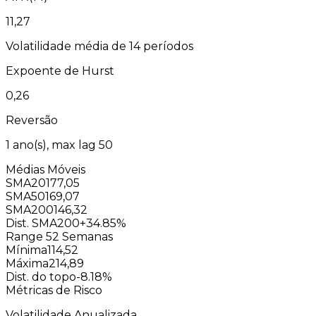
11,27
Volatilidade média de 14 períodos
Expoente de Hurst
0,26
Reversão
1
ano(s), max lag
50
Médias Móveis
SMA20
177,05
SMA50
169,07
SMA200
146,32
Dist. SMA200
+34.85%
Range 52 Semanas
Mínima
114,52
Máxima
214,89
Dist. do topo
-8.18%
Métricas de Risco
Volatilidade Anualizada