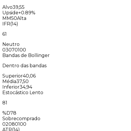
Alvo
39,55
Upside
+0.89%
MM50
Alta
IFR(14)
61
Neutro
0
30
70
100
Bandas de Bollinger
Dentro das bandas
Superior
40,06
Média
37,50
Inferior
34,94
Estocástico Lento
81
%D
78
Sobrecomprado
0
20
80
100
ATR(14)