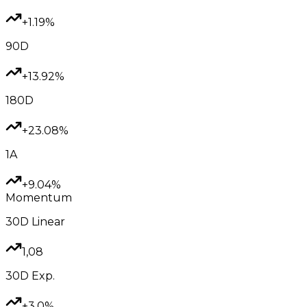
+1.19%
90D
+13.92%
180D
+23.08%
1A
+9.04%
Momentum
30D
Linear
1,08
30D
Exp.
+3.0%