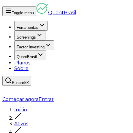
Quant
Brasil
Toggle menu
Ferramentas
Screenings
Factor Investing
QuantBrasil
Planos
Sobre
Buscar
⌘K
Começar agora
Entrar
Início
Ativos