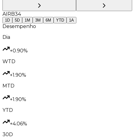
AIRB34
1D
5D
1M
3M
6M
YTD
1A
Desempenho
Dia
+0.90%
WTD
+1.90%
MTD
+1.90%
YTD
+4.06%
30D