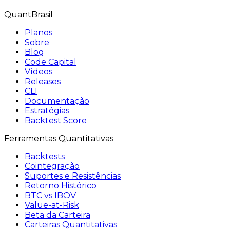
QuantBrasil
Planos
Sobre
Blog
Code Capital
Vídeos
Releases
CLI
Documentação
Estratégias
Backtest Score
Ferramentas Quantitativas
Backtests
Cointegração
Suportes e Resistências
Retorno Histórico
BTC vs IBOV
Value-at-Risk
Beta da Carteira
Carteiras Quantitativas