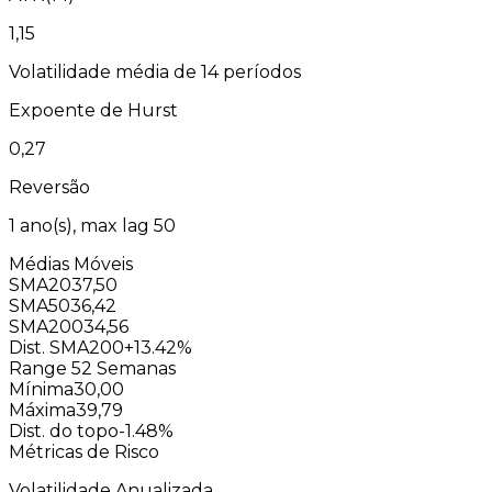
1,15
Volatilidade média de 14 períodos
Expoente de Hurst
0,27
Reversão
1
ano(s), max lag
50
Médias Móveis
SMA20
37,50
SMA50
36,42
SMA200
34,56
Dist. SMA200
+13.42%
Range 52 Semanas
Mínima
30,00
Máxima
39,79
Dist. do topo
-1.48%
Métricas de Risco
Volatilidade Anualizada