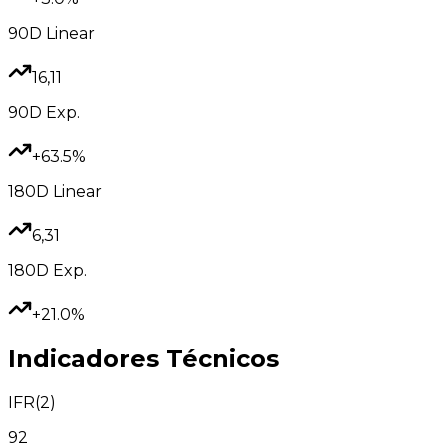
90D
Linear
16,11
90D
Exp.
+63.5%
180D
Linear
6,31
180D
Exp.
+21.0%
Indicadores Técnicos
IFR(2)
92