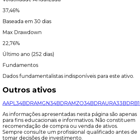
37,46
%
Baseada em 30 dias
Max Drawdown
22,76
%
Último ano (
252
dias)
Fundamentos
Dados fundamentalistas indisponíveis para este ativo.
Outros ativos
AAPL34
BDR
AMGN34
BDR
AMZO34
BDR
AURA33
BDR
B
As informações apresentadas nesta página são apenas
para fins educacionais e informativos. Não constituem
recomendação de compra ou venda de ativos.
Sempre consulte um profissional qualificado antes de
tomar decisões de investimento.