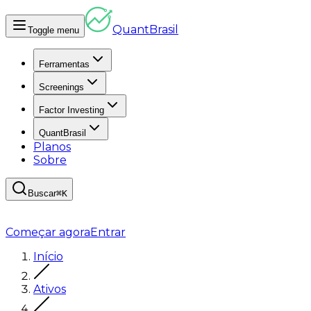
Quant
Brasil
Toggle menu
Ferramentas
Screenings
Factor Investing
QuantBrasil
Planos
Sobre
Buscar
⌘K
Começar agora
Entrar
Início
Ativos