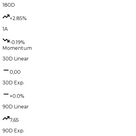
180D
+2.85%
1A
-0.19%
Momentum
30D
Linear
0,00
30D
Exp.
+0.0%
90D
Linear
7,65
90D
Exp.