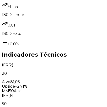
+11.1%
180D
Linear
0,01
180D
Exp.
+0.0%
Indicadores Técnicos
IFR(2)
20
Alvo
81,05
Upside
+2.71%
MM50
Alta
IFR(14)
50