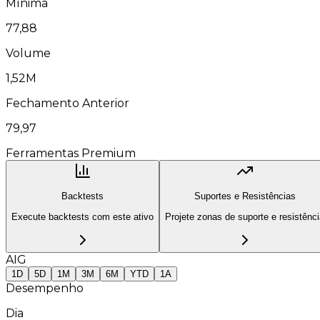
Mínima
77,88
Volume
1,52M
Fechamento Anterior
79,97
Ferramentas Premium
Backtests
Suportes e Resistências
Execute backtests com este ativo
Projete zonas de suporte e resistênc
AIG
1D
5D
1M
3M
6M
YTD
1A
Desempenho
Dia