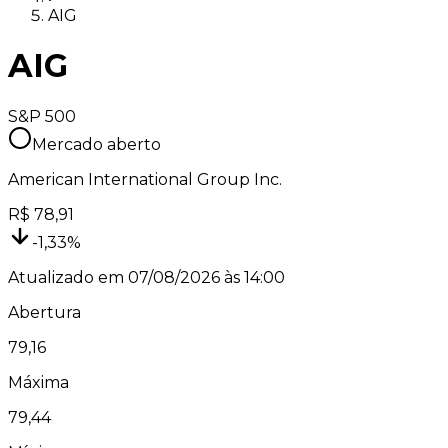
AIG
AIG
S&P 500
Mercado aberto
American International Group Inc.
R$
78,91
-1,33
%
Atualizado em
07/08/2026 às 14:00
Abertura
79,16
Máxima
79,44