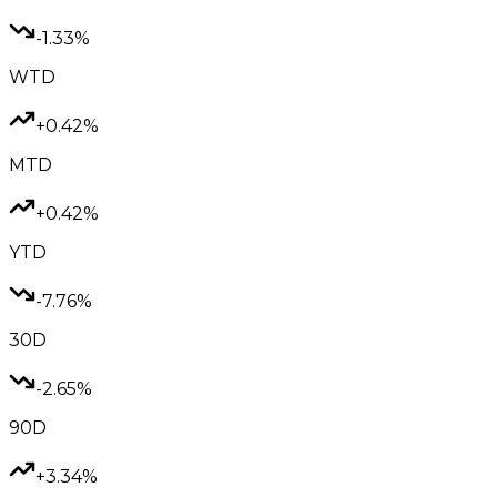
-1.33%
WTD
+0.42%
MTD
+0.42%
YTD
-7.76%
30D
-2.65%
90D
+3.34%