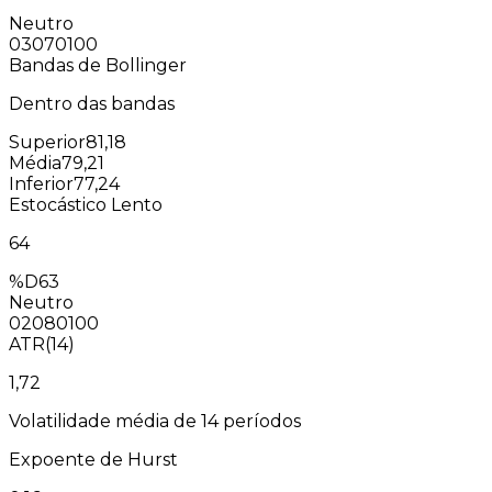
Neutro
0
30
70
100
Bandas de Bollinger
Dentro das bandas
Superior
81,18
Média
79,21
Inferior
77,24
Estocástico Lento
64
%D
63
Neutro
0
20
80
100
ATR(14)
1,72
Volatilidade média de 14 períodos
Expoente de Hurst