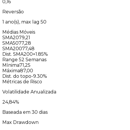
0,16
Reversão
1
ano(s), max lag
50
Médias Móveis
SMA20
79,21
SMA50
77,28
SMA200
77,48
Dist. SMA200
+1.85%
Range 52 Semanas
Mínima
71,25
Máxima
87,00
Dist. do topo
-9.30%
Métricas de Risco
Volatilidade Anualizada
24,84
%
Baseada em 30 dias
Max Drawdown